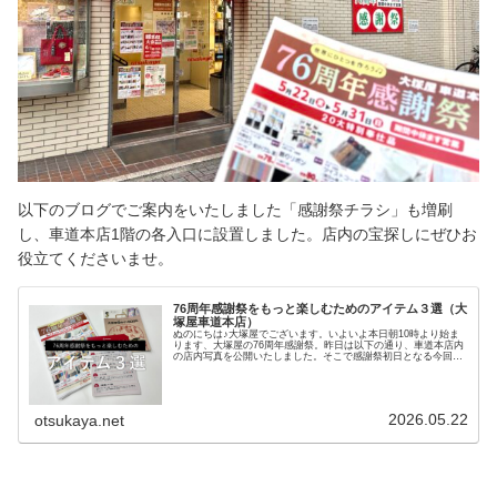
以下のブログでご案内をいたしました「感謝祭チラシ」も増刷
し、車道本店1階の各入口に設置しました。店内の宝探しにぜひお
役立てくださいませ。
76周年感謝祭をもっと楽しむためのアイテム３選（大
塚屋車道本店）
ぬのにちは♪大塚屋でございます。いよいよ本日朝10時より始ま
ります、大塚屋の76周年感謝祭。昨日は以下の通り、車道本店内
の店内写真を公開いたしました。そこで感謝祭初日となる今回の
ブログでは、「感謝祭をもっと楽しむためのアイテム３選」をテ
ーマにご案内いたします。＼ こちらの３アイテムです ／ま
ず、ひとつめのアイテムは「感謝祭チラシ」です。ホームページ
に掲載のあるチラシの内容を、A４サイズで両面印刷いたしまし
た。お買い得な商品と、その商品がどのフロアで販売されている
2026.05.22
otsukaya.net
のかが一望できます。ふたつめは、「大塚屋完全ガイドBOOK」
です。大塚屋のあれやこれやの楽しい情報を一冊につめこんだレ
アアイテム。大塚