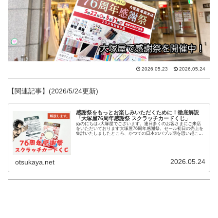
2026.05.23
2026.05.24
【関連記事】(2026/5/24更新)
感謝祭をもっとお楽しみいただくために！徹底解説
「大塚屋76周年感謝祭 スクラッチカードくじ」
ぬのにちは♪大塚屋でございます。連日多くのお客さまにご来店
をいただいております大塚屋76周年感謝祭。セール初日の売上を
集計いたしましたところ、かつての日本のバブル期を思い起こす
ような記録的な数字となり、あらためて感謝の気持ちでいっぱい
です。厚く深く、御礼申し上げます。こちらの、保温保冷ボトル
「赤色」も大好評につきまして、多くの数量をご用意していまし
たが、岐阜店では昨日の時点ですでにお渡し終了となりました。
車道本店・江坂店も5月24日のお昼頃にお渡し終了となりまし
2026.05.24
otsukaya.net
た。なお、「緑色」につきましては、5月26日火曜日よりお渡し
を開始いたします。「赤色の引き換えでご使用されていないレシ
ート」でしたら、