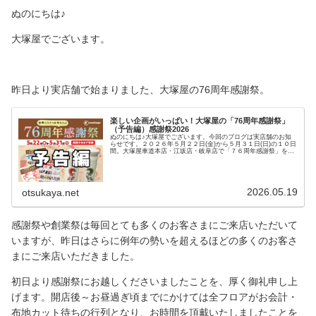
ぬのにちは♪
大塚屋でございます。
昨日より実店舗で始まりました、大塚屋の76周年感謝祭。
楽しい企画がいっぱい！大塚屋の「76周年感謝祭」
（予告編）感謝祭2026
ぬのにちは♪大塚屋でございます。今回のブログは実店舗のお知
らせです。２０２６年５月２２日(金)から５月３１日(日)の１０日
間。大塚屋車道本店・江坂店・岐阜店で「７６周年感謝祭」を開
催いたします。「特別企画・大塚屋オリジナルグッズプレゼン
ト」「スクラッチカードくじ」「特にお買い得！２０大特別奉仕
品」「今だけ！期間限定価格」「大塚屋にあの人気ショップが登
場！特別開催POP UPイベント」「カーテンオーダー加工代・通
常価格の２０％ＯＦＦ(名古屋・大阪限定)」・・・などなど、お
2026.05.19
otsukaya.net
楽しみ要素がもりだくさんです。個々の商品詳細につきまして
は、開催直前になりましたら大塚屋ホームページ「お知らせ欄」
で発表予定で
感謝祭や創業祭は毎回とても多くのお客さまにご来店いただいて
いますが、昨日はさらに例年の勢いを超えるほどの多くのお客さ
まにご来店いただきました。
初日より感謝祭にお越しくださいましたことを、厚く御礼申し上
げます。開店後～お昼過ぎ頃までにかけては全フロアがお会計・
布地カット待ちの行列となり、お時間を頂戴いたしましたことを