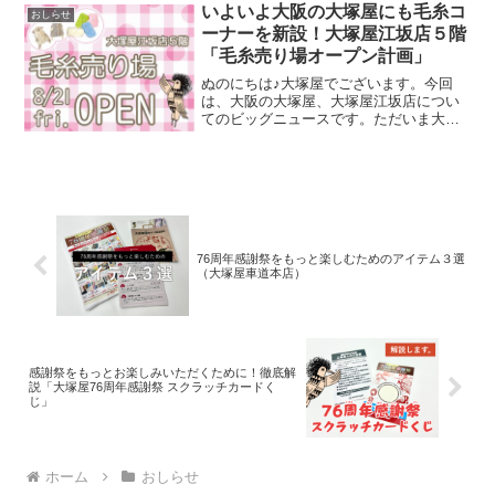
ジナルバッグを作ろう！』。会場は、大
いよいよ大阪の大塚屋にも毛糸コ
おしらせ
塚屋車道本店の東口玄
ーナーを新設！大塚屋江坂店５階
「毛糸売り場オープン計画」
ぬのにちは♪大塚屋でございます。今回
は、大阪の大塚屋、大塚屋江坂店につい
てのビッグニュースです。ただいま大塚
屋江坂店では、毛糸売り場の新設に向け
て着々と準備を進めています。前々から
江坂店での毛糸のお取り扱いのリクエス
トを多数お寄せいただいて
76周年感謝祭をもっと楽しむためのアイテム３選
（大塚屋車道本店）
感謝祭をもっとお楽しみいただくために！徹底解
説「大塚屋76周年感謝祭 スクラッチカードく
じ」
ホーム
おしらせ