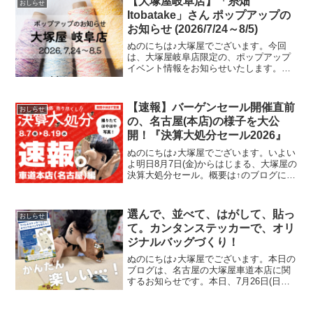
【大塚屋岐阜店】「糸畑
おしらせ
す。今回のブログでは、
Itobatake」さん ポップアップの
お知らせ (2026/7/24～8/5)
ぬのにちは♪大塚屋でございます。今回
は、大塚屋岐阜店限定の、ポップアップ
イベント情報をお知らせいたします。お
かげさまで前回の開催が大盛況につきま
して、このたび「糸畑(Itobatake)」さん
のPOP UPイベントの再開催が決定いた
【速報】バーゲンセール開催直前
おしらせ
しました
の、名古屋(本店)の様子を大公
開！『決算大処分セール2026』
ぬのにちは♪大塚屋でございます。いよい
よ明日8月7日(金)からはじまる、大塚屋の
決算大処分セール。概要は↑のブログにて
すでにお伝えをしていますが、今回の記
事ではより詳細に、セール内容を深掘り
していきます。そのお得っぷりをお伝え
選んで、並べて、はがして、貼っ
おしらせ
するために、本
て。カンタンステッカーで、オリ
ジナルバッグづくり！
ぬのにちは♪大塚屋でございます。本日の
ブログは、名古屋の大塚屋車道本店に関
するお知らせです。本日、7月26日(日曜
日)限定で開催中のワークショップ、
『「アパレルステッカー」を貼ってオリ