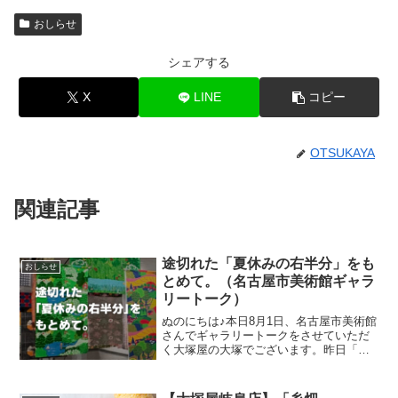
おしらせ
シェアする
X
LINE
コピー
OTSUKAYA
関連記事
途切れた「夏休みの右半分」をも
おしらせ
とめて。（名古屋市美術館ギャラ
リートーク）
ぬのにちは♪本日8月1日、名古屋市美術館
さんでギャラリートークをさせていただ
く大塚屋の大塚でございます。昨日「全
貌がわかりました！」というメールをい
ただきまして、急遽ギャラリートークに
追加することになったお話がございま