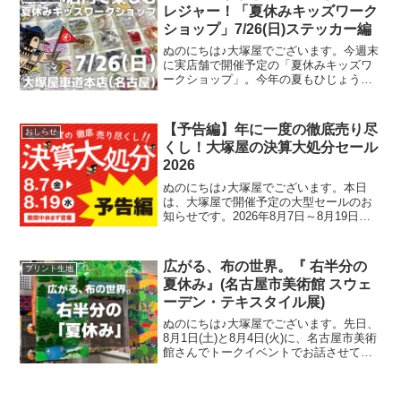
容は各店ごとに異なります
レジャー！「夏休みキッズワーク
ショップ」7/26(日)ステッカー編
ぬのにちは♪大塚屋でございます。今週末
に実店舗で開催予定の「夏休みキッズワ
ークショップ」。今年の夏もひじょうに
暑さがきびしくなっておりますが、涼し
い店内でコスパよくお楽しみいただけ
る、２日間限定のイベントです。その内
【予告編】年に一度の徹底売り尽
おしらせ
容は各店ごとに異なります
くし！大塚屋の決算大処分セール
2026
ぬのにちは♪大塚屋でございます。本日
は、大塚屋で開催予定の大型セールのお
知らせです。2026年8月7日～8月19日ま
での期間中、大塚屋車道本店・江坂店・
岐阜店にて「決算大処分セール」を開催
いたします。（開催前日の8月6日(木)は定
広がる、布の世界。『 右半分の
プリント生地
休日です）
夏休み』(名古屋市美術館 スウェ
ーデン・テキスタイル展)
ぬのにちは♪大塚屋でございます。先日、
8月1日(土)と8月4日(火)に、名古屋市美術
館さんでトークイベントでお話させてい
ただきました。ご参加くださったお客さ
まは延べ246名で、暑い中、たくさんのお
客さまにご来場いただきましたことを御