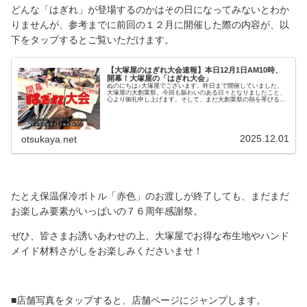
どんな「はぎれ」が登場するのかはその日になってみないとわか
りませんが、参考までに前回の１２月に開催した際の内容が、以
下をタップするとご覧いただけます。
【大塚屋のはぎれ大会速報】本日12月1日AM10時、
開幕！大塚屋の「はぎれ大会」
ぬのにちは♪大塚屋でございます。昨日まで開催していました、
大塚屋の大創業祭。今回も賑わいのある日々となりましたこと、
心より御礼申し上げます。そして、まだ大創業祭の熱を帯びる
中、本日開催いたしますのが半年に一度の恒例「はぎれ大会」で
す。大塚屋のそれぞれの店舗にて、以下の日時・場所で開催いた
します。■開催日時開催期間：2025年12月1日(月)開催時間：
10:00～15:00 (店舗自体は18:30まで営業)■開催場所車道本店(名
古屋) ウォーグ学園東側特設会場江坂店(大阪) ４階特設会場に
2025.12.01
otsukaya.net
て開催岐阜店(岐阜) １階特設会場にて開催速報！大塚屋車道本
店の「はぎれ大会」を撮影！！――文章ばかりでは、
たとえ保温保冷ボトル「赤色」のお渡しが終了しても、まだまだ
お楽しみ要素がいっぱいの７６周年感謝祭。
ぜひ、皆さまお誘いあわせの上、大塚屋でお得な布生地やハンド
メイド材料さがしをお楽しみくださいませ！
■店舗写真をタップすると、店舗ページにジャンプします。