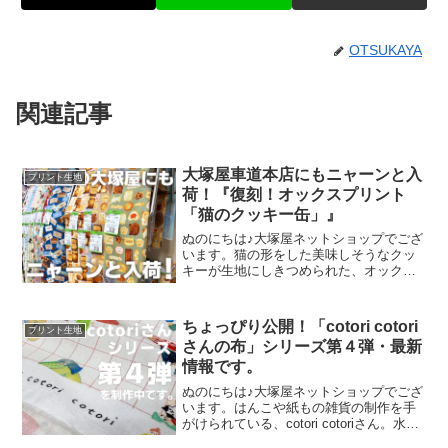
OTSUKAYA
関連記事
大塚屋車道本店にもニャーンと入
プリント生地
荷！『復刻！オックスプリント
「猫のクッキー缶」』
ぬのにちは♪大塚屋ネットショップでござ
います。猫の形をした美味しそうなクッ
キーが生地にしきつめられた、オックス
プリント・猫のクッキー缶。復刻生産の
夢が叶いまして、ご覧の６色がそろいま
した。ご予約をくださっていましたお客
ちょっぴり公開！「cotori cotori
プリント生地
様への発送が完了し、現
さんの布」シリーズ第４弾・最新
情報です。
ぬのにちは♪大塚屋ネットショップでござ
います。はんこや紙もの雑貨の制作を手
がけられている、cotori cotoriさん。水彩
絵の具や色鉛筆などを用いて制作された