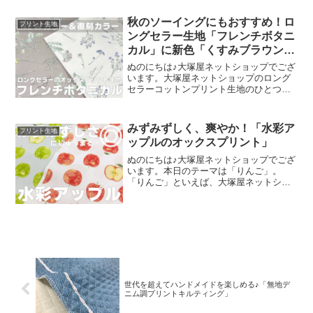
絵を元に、さまざまな可愛いグッズを展
開されています。cotori cotori
秋のソーイングにもおすすめ！ロ
プリント生地
ングセラー生地「フレンチボタニ
カル」に新色「くすみブラウン」
が登場！
ぬのにちは♪大塚屋ネットショップでござ
います。大塚屋ネットショップのロング
セラーコットンプリント生地のひとつ
に、「フレンチボタニカル」がございま
す。昨年の夏に新色として仲間に加わっ
た「ペールピンク」の再販が、この度決
みずみずしく、爽やか！「水彩ア
プリント生地
定いたしました。2026
ップルのオックスプリント」
ぬのにちは♪大塚屋ネットショップでござ
います。本日のテーマは「りんご」。
「りんご」といえば、大塚屋ネットショ
ップにはさまざまなりんごモチーフの生
地がございます。そして、今回新たに追
加された「りんご」が、「水彩アップル
のオックスプリント」です
世代を超えてハンドメイドを楽しめる♪「無地デ
ニム調プリントキルティング」