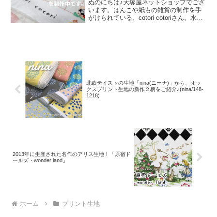
ぬのにちは♪大塚屋ネットショップでござ
います。はんこや紙もの雑貨の制作を手
がけられている、cotori cotoriさん。水彩
絵の具や色鉛筆などを用いて制作された
絵を元に、さまざまな可愛いグッズを展
開されています。cotori cotori
北欧テイストの生地「nina(ニーナ)」から、オッ
クスプリント生地の新作２柄をご紹介♪(nina/148-
1218)
2013年に生産された名作のアリス生地！「原宿ド
ールズ・wonder land」
ホーム
プリント生地