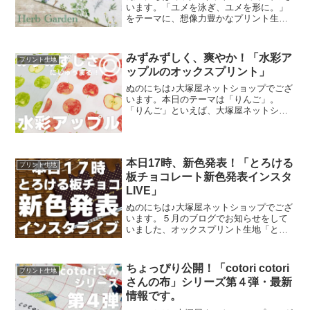
います。「ユメを泳ぎ、ユメを形に。」
をテーマに、想像力豊かなプリント生地
をご提案するブランド『mingswim(ミン
スイ)』。そのラインナップは、以下の特
集ページよりご覧いただけます。＼
みずみずしく、爽やか！「水彩ア
プリント生地
mingswi
ップルのオックスプリント」
ぬのにちは♪大塚屋ネットショップでござ
います。本日のテーマは「りんご」。
「りんご」といえば、大塚屋ネットショ
ップにはさまざまなりんごモチーフの生
地がございます。そして、今回新たに追
加された「りんご」が、「水彩アップル
のオックスプリント」です
本日17時、新色発表！「とろける
プリント生地
板チョコレート新色発表インスタ
LIVE」
ぬのにちは♪大塚屋ネットショップでござ
います。５月のブログでお知らせをして
いました、オックスプリント生地「とろ
ける板チョコレート」の再販計画。生産
予定が確定いたしまして、まもなくご予
約開始可能な段取りが整いました。再販
ちょっぴり公開！「cotori cotori
プリント生地
決定を記念いたしまして
さんの布」シリーズ第４弾・最新
情報です。