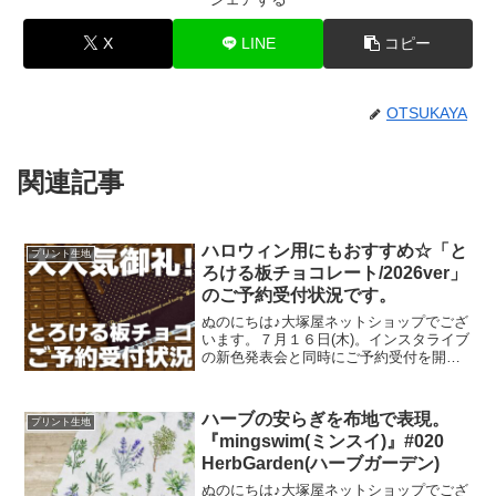
X
LINE
コピー
OTSUKAYA
関連記事
ハロウィン用にもおすすめ☆「と
プリント生地
ろける板チョコレート/2026ver」
のご予約受付状況です。
ぬのにちは♪大塚屋ネットショップでござ
います。７月１６日(木)。インスタライブ
の新色発表会と同時にご予約受付を開始
いたしました、オックスプリント生地
「とろける板チョコレート」2026バージ
ョン。「復刻カラー３色」と「新色３
ハーブの安らぎを布地で表現。
プリント生地
色」の全６色にて展
『mingswim(ミンスイ)』#020
HerbGarden(ハーブガーデン)
ぬのにちは♪大塚屋ネットショップでござ