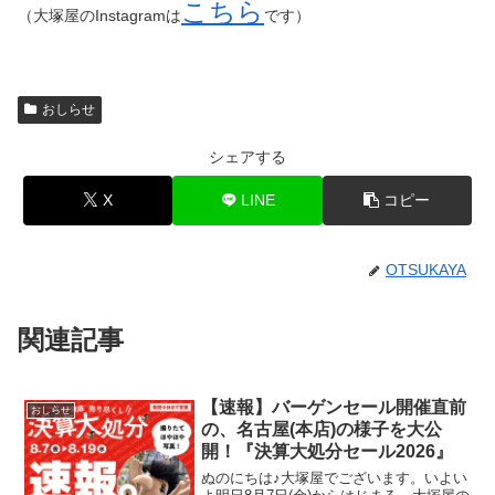
こちら
（大塚屋のInstagramは
です）
おしらせ
シェアする
X
LINE
コピー
OTSUKAYA
関連記事
【速報】バーゲンセール開催直前
おしらせ
の、名古屋(本店)の様子を大公
開！『決算大処分セール2026』
ぬのにちは♪大塚屋でございます。いよい