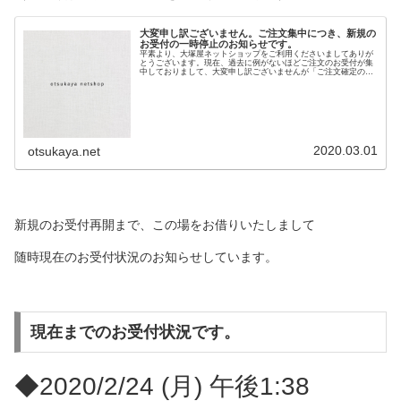
大変申し訳ございません。ご注文集中につき、新規の
お受付の一時停止のお知らせです。
平素より、大塚屋ネットショップをご利用くださいましてありが
とうございます。現在、過去に例がないほどご注文のお受付が集
中しておりまして、大変申し訳ございませんが「ご注文確定のメ
ール」が１６～１８日ほど遅れています。自動返信メールをお受
付直後に送信し、その後２週間ほどで順次「ご注文確定のメー
ル」を差し上げています。お受付をいたしましたお客様に関しま
しては、ご用意にお時間は頂戴していますが必ず「ご注文確定の
メール」を送信いたしますので今しばらくお待ちくださいますよ
うお願い申し上げます。また、重ねて申し訳ございませんが、現
在すでにお客様よりご注文をいただいています在庫状況の把握
と、安心してお買い物がし
2020.03.01
otsukaya.net
新規のお受付再開まで、この場をお借りいたしまして
随時現在のお受付状況のお知らせしています。
現在までのお受付状況です。
◆2020/2/24 (月) 午後1:38