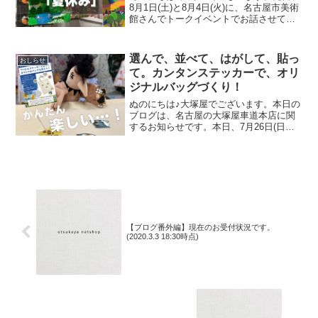
8月1日(土)と8月4日(火)に、名古屋市美術
館さんでトークイベントでお話させてい
ただきました。ご参加くださったお客さ
まは延べ246名で、暑い中、たくさんのお
客さまにご来場いただきましたことを御
選んで、並べて、はがして、貼っ
おしらせ
礼申し上
て。カンタンステッカーで、オリ
ジナルバッグづくり！
ぬのにちは♪大塚屋でございます。本日の
ブログは、名古屋の大塚屋車道本店に関
するお知らせです。本日、7月26日(日曜
日)限定で開催中のワークショップ、
『「アパレルステッカー」を貼ってオリ
ジナルバッグを作ろう！』。会場は、大
塚屋車道本店の東口玄
【ブログ番外編】現在のお受付状況です。
(2020.3.3 18:30時点)