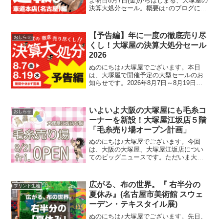
よ明日8月7日(金)からはじまる、大塚屋の
決算大処分セール。概要は↑のブログにて
すでにお伝えをしていますが、今回の記
事ではより詳細に、セール内容を深掘り
していきます。そのお得っぷりをお伝え
【予告編】年に一度の徹底売り尽
おしらせ
するために、本
くし！大塚屋の決算大処分セール
2026
ぬのにちは♪大塚屋でございます。本日
は、大塚屋で開催予定の大型セールのお
知らせです。2026年8月7日～8月19日ま
での期間中、大塚屋車道本店・江坂店・
岐阜店にて「決算大処分セール」を開催
いたします。（開催前日の8月6日(木)は定
いよいよ大阪の大塚屋にも毛糸コ
おしらせ
休日です）
ーナーを新設！大塚屋江坂店５階
「毛糸売り場オープン計画」
ぬのにちは♪大塚屋でございます。今回
は、大阪の大塚屋、大塚屋江坂店につい
てのビッグニュースです。ただいま大塚
屋江坂店では、毛糸売り場の新設に向け
て着々と準備を進めています。前々から
江坂店での毛糸のお取り扱いのリクエス
広がる、布の世界。『 右半分の
プリント生地
トを多数お寄せいただいて
夏休み』(名古屋市美術館 スウェ
ーデン・テキスタイル展)
ぬのにちは♪大塚屋でございます。先日、