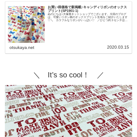
お買い得価格で新掲載♪キャンディリボンのオックス
プリント(SP1901-1)
ぬのにちは♪大塚屋ネットショップでございます。今回のブログ
は、可愛いリボン柄のオックスプリント生地をご紹介いたします
♡＼ カラフルなリボンがいっぱい♡ ／ひとつ約３センチほど
のリボンが、コロコロと可愛く並んでいます。しかも、お値段
も、お手頃・お買い得価格で掲載をいたしました♡この生地の撮
影をしていたところ、もしかして、あの柄と一緒にしたら良い感
じの組み合わせになるかも、と浮かんだアイディアがございま
す。あの柄とは、「メリーボンボン」シリーズの中の「ドロップ
キャンディ」という柄です。一緒に撮影すると・・・＼ やっぱ
り、いい感じ♡ ／「キャンディリボン」はオックス生地で、
「ドロップキャンディ」はシ
2020.03.15
otsukaya.net
＼ It’s so cool！ ／