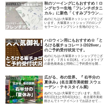
のオックスプリント」です
秋のソーイングにもおすすめ！ロ
プリント生地
ングセラー生地「フレンチボタニ
カル」に新色「くすみブラウン」
が登場！
ぬのにちは♪大塚屋ネットショップでござ
います。大塚屋ネットショップのロング
セラーコットンプリント生地のひとつ
に、「フレンチボタニカル」がございま
す。昨年の夏に新色として仲間に加わっ
た「ペールピンク」の再販が、この度決
ハロウィン用にもおすすめ☆「と
プリント生地
定いたしました。2026
ろける板チョコレート/2026ver」
のご予約受付状況です。
ぬのにちは♪大塚屋ネットショップでござ
います。７月１６日(木)。インスタライブ
の新色発表会と同時にご予約受付を開始
いたしました、オックスプリント生地
「とろける板チョコレート」2026バージ
ョン。「復刻カラー３色」と「新色３
広がる、布の世界。『 右半分の
プリント生地
色」の全６色にて展
夏休み』(名古屋市美術館 スウェ
ーデン・テキスタイル展)
ぬのにちは♪大塚屋でございます。先日、
8月1日(土)と8月4日(火)に、名古屋市美術
館さんでトークイベントでお話させてい
ただきました。ご参加くださったお客さ
まは延べ246名で、暑い中、たくさんのお