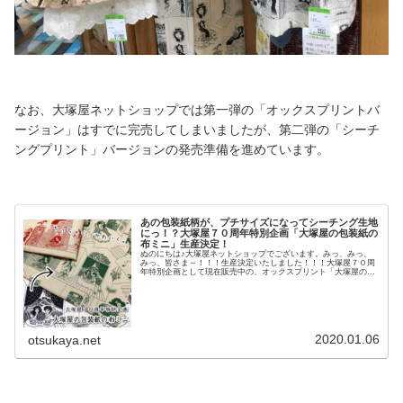
なお、大塚屋ネットショップでは第一弾の「オックスプリントバ
ージョン」はすでに完売してしまいましたが、第二弾の「シーチ
ングプリント」バージョンの発売準備を進めています。
あの包装紙柄が、プチサイズになってシーチング生地
にっ！？大塚屋７０周年特別企画「大塚屋の包装紙の
布ミニ」生産決定！
ぬのにちは♪大塚屋ネットショップでございます。みっ、みっ、
みっ、皆さま～！！！生産決定いたしました！！！大塚屋７０周
年特別企画として現在販売中の、オックスプリント「大塚屋の包
装紙の布」。これまでのブログでも、その布に関してはすでにご
紹介をいたしました。おかげさまで大きな反響をいただきまして
とても嬉しく思いますが、その中でこのようなご意見をいただき
ました。「布小物には、もうすこし、柄が小さいほうが使いやす
い」「パッチワークをするには少し厚すぎる」このご意見を参考
にさせていただきまして、このたび、「大塚屋の包装紙の布・第
２弾」の生産を決定いたしました！題して、「大塚屋の包装紙の
2020.01.06
otsukaya.net
布ミニ」でございます