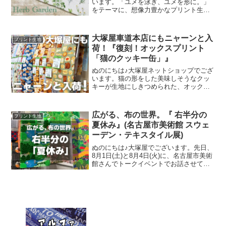
います。「ユメを泳ぎ、ユメを形に。」
をテーマに、想像力豊かなプリント生地
をご提案するブランド『mingswim(ミン
スイ)』。そのラインナップは、以下の特
集ページよりご覧いただけます。＼
大塚屋車道本店にもニャーンと入
プリント生地
mingswi
荷！『復刻！オックスプリント
「猫のクッキー缶」』
ぬのにちは♪大塚屋ネットショップでござ
います。猫の形をした美味しそうなクッ
キーが生地にしきつめられた、オックス
プリント・猫のクッキー缶。復刻生産の
夢が叶いまして、ご覧の６色がそろいま
した。ご予約をくださっていましたお客
広がる、布の世界。『 右半分の
プリント生地
様への発送が完了し、現
夏休み』(名古屋市美術館 スウェ
ーデン・テキスタイル展)
ぬのにちは♪大塚屋でございます。先日、
8月1日(土)と8月4日(火)に、名古屋市美術
館さんでトークイベントでお話させてい
ただきました。ご参加くださったお客さ
まは延べ246名で、暑い中、たくさんのお
客さまにご来場いただきましたことを御
礼申し上