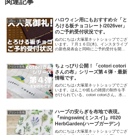
関連記事
ハロウィン用にもおすすめ☆「と
プリント生地
ろける板チョコレート/2026ver」
のご予約受付状況です。
ぬのにちは♪大塚屋ネットショップでござ
います。７月１６日(木)。インスタライブ
の新色発表会と同時にご予約受付を開始
いたしました、オックスプリント生地
「とろける板チョコレート」2026バージ
ョン。「復刻カラー３色」と「新色３
ちょっぴり公開！「cotori cotori
プリント生地
色」の全６色にて展
さんの布」シリーズ第４弾・最新
情報です。
ぬのにちは♪大塚屋ネットショップでござ
います。はんこや紙もの雑貨の制作を手
がけられている、cotori cotoriさん。水彩
絵の具や色鉛筆などを用いて制作された
絵を元に、さまざまな可愛いグッズを展
開されています。cotori cotori
ハーブの安らぎを布地で表現。
プリント生地
『mingswim(ミンスイ)』#020
HerbGarden(ハーブガーデン)
ぬのにちは♪大塚屋ネットショップでござ