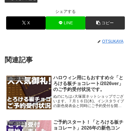
シェアする
X
LINE
コピー
OTSUKAYA
関連記事
ハロウィン用にもおすすめ☆「と
プリント生地
ろける板チョコレート/2026ver」
のご予約受付状況です。
ぬのにちは♪大塚屋ネットショップでござ
います。７月１６日(木)。インスタライブ
の新色発表会と同時にご予約受付を開始
いたしました、オックスプリント生地
「とろける板チョコレート」2026バージ
ョン。「復刻カラー３色」と「新色３
ご予約スタート！「とろける板チ
プリント生地
色」の全６色にて展
ョコレート」2026年の新色コン