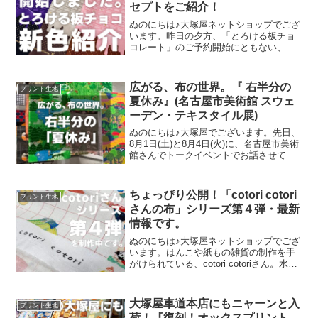
セプトをご紹介！
ぬのにちは♪大塚屋ネットショップでござ
います。昨日の夕方、「とろける板チョ
コレート」のご予約開始にともない、イ
ンスタライブで新色発表会を行いまし
た。その様子は、以下よりご覧いただけ
ます。およそ30分程度です。この投稿を
広がる、布の世界。『 右半分の
プリント生地
Instagramで見
夏休み』(名古屋市美術館 スウェ
ーデン・テキスタイル展)
ぬのにちは♪大塚屋でございます。先日、
8月1日(土)と8月4日(火)に、名古屋市美術
館さんでトークイベントでお話させてい
ただきました。ご参加くださったお客さ
まは延べ246名で、暑い中、たくさんのお
客さまにご来場いただきましたことを御
ちょっぴり公開！「cotori cotori
プリント生地
礼申し上
さんの布」シリーズ第４弾・最新
情報です。
ぬのにちは♪大塚屋ネットショップでござ
います。はんこや紙もの雑貨の制作を手
がけられている、cotori cotoriさん。水彩
絵の具や色鉛筆などを用いて制作された
絵を元に、さまざまな可愛いグッズを展
開されています。cotori cotori
大塚屋車道本店にもニャーンと入
プリント生地
荷！『復刻！オックスプリント