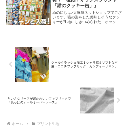
「猫のクッキー缶」』
ぬのにちは♪大塚屋ネットショップでござ
います。猫の形をした美味しそうなクッ
キーが生地にしきつめられた、オックス
プリント・猫のクッキー缶。復刻生産の
夢が叶いまして、ご覧の６色がそろいま
した。ご予約をくださっていましたお客
様への発送が完了し、現
クールクラッシュ加工！シャリ感＆ソフトな本
麻・ココチファブリック「カンフィーリネン」
ちいさなリーフが超かわいいファブリック♡
「葉っぱのオールオーバーレース」
ホーム
プリント生地