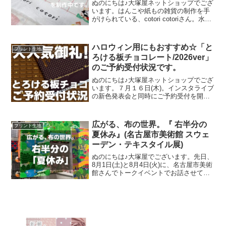
ぬのにちは♪大塚屋ネットショップでござ
います。はんこや紙もの雑貨の制作を手
がけられている、cotori cotoriさん。水彩
絵の具や色鉛筆などを用いて制作された
絵を元に、さまざまな可愛いグッズを展
開されています。cotori cotori
ハロウィン用にもおすすめ☆「と
プリント生地
ろける板チョコレート/2026ver」
のご予約受付状況です。
ぬのにちは♪大塚屋ネットショップでござ
います。７月１６日(木)。インスタライブ
の新色発表会と同時にご予約受付を開始
いたしました、オックスプリント生地
「とろける板チョコレート」2026バージ
ョン。「復刻カラー３色」と「新色３
広がる、布の世界。『 右半分の
プリント生地
色」の全６色にて展
夏休み』(名古屋市美術館 スウェ
ーデン・テキスタイル展)
ぬのにちは♪大塚屋でございます。先日、
8月1日(土)と8月4日(火)に、名古屋市美術
館さんでトークイベントでお話させてい
ただきました。ご参加くださったお客さ
まは延べ246名で、暑い中、たくさんのお
客さまにご来場いただきましたことを御
礼申し上