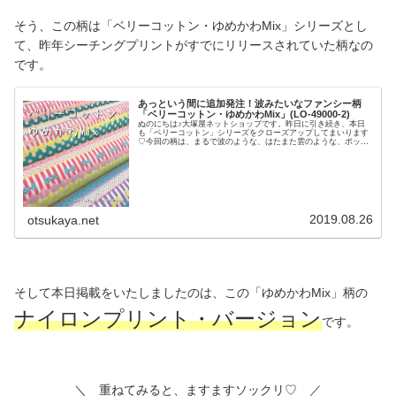
そう、この柄は「ベリーコットン・ゆめかわMix」シリーズとし
て、昨年シーチングプリントがすでにリリースされていた柄なの
です。
あっという間に追加発注！波みたいなファンシー柄
「ベリーコットン・ゆめかわMix」(LO-49000-2)
ぬのにちは♪大塚屋ネットショップです。昨日に引き続き、本日
も「ベリーコットン」シリーズをクローズアップしてまいります
♡今回の柄は、まるで波のような、はたまた雲のような、ポップ
でファンシーな柄でございます。＼ ”なみなみ”なボーダー柄で
す ／昨日の掲載後、本日さっそく追加発注をかけるほどの人気
です♡１５センチ定規を置いて撮影。「ひと波」の柄送りはおよ
そ２０センチです。4色それぞれを広げて、並べてみました。素
材は、コットン１００％のシーチング生地。フリフリのギャザー
スカートなどに、オススメの柄でございます♡ベリーコットン・
ゆめかわMix（リンク先に商品がない場合は完売です）
2019.08.26
otsukaya.net
そして本日掲載をいたしましたのは、この「ゆめかわMix」柄の
ナイロンプリント・バージョン
です。
＼ 重ねてみると、ますますソックリ♡ ／