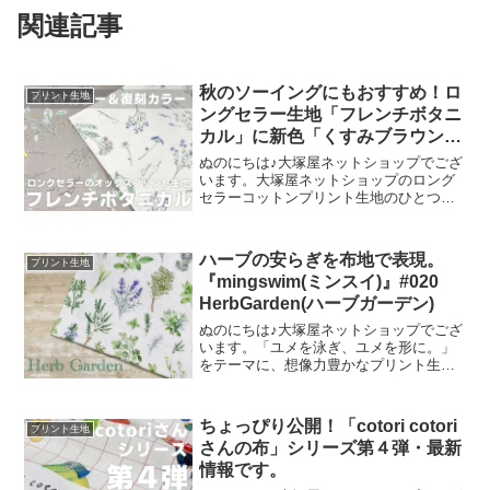
関連記事
秋のソーイングにもおすすめ！ロ
プリント生地
ングセラー生地「フレンチボタニ
カル」に新色「くすみブラウン」
が登場！
ぬのにちは♪大塚屋ネットショップでござ
います。大塚屋ネットショップのロング
セラーコットンプリント生地のひとつ
に、「フレンチボタニカル」がございま
す。昨年の夏に新色として仲間に加わっ
た「ペールピンク」の再販が、この度決
ハーブの安らぎを布地で表現。
プリント生地
定いたしました。2026
『mingswim(ミンスイ)』#020
HerbGarden(ハーブガーデン)
ぬのにちは♪大塚屋ネットショップでござ
います。「ユメを泳ぎ、ユメを形に。」
をテーマに、想像力豊かなプリント生地
をご提案するブランド『mingswim(ミン
スイ)』。そのラインナップは、以下の特
集ページよりご覧いただけます。＼
ちょっぴり公開！「cotori cotori
プリント生地
mingswi
さんの布」シリーズ第４弾・最新
情報です。