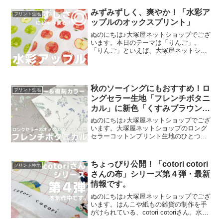
まは延べ246名で、暑い中、たくさんのお
客さまにご来場いただきましたことを御
みずみずしく、爽やか！「水彩ア
プリント生地
礼申し上
ップルのオックスプリント」
ぬのにちは♪大塚屋ネットショップでござ
います。本日のテーマは「りんご」。
「りんご」といえば、大塚屋ネットショ
ップにはさまざまなりんごモチーフの生
地がございます。そして、今回新たに追
加された「りんご」が、「水彩アップル
のオックスプリント」です
秋のソーイングにもおすすめ！ロ
プリント生地
ングセラー生地「フレンチボタニ
カル」に新色「くすみブラウン」
が登場！
ぬのにちは♪大塚屋ネットショップでござ
います。大塚屋ネットショップのロング
セラーコットンプリント生地のひとつ
に、「フレンチボタニカル」がございま
す。昨年の夏に新色として仲間に加わっ
た「ペールピンク」の再販が、この度決
ちょっぴり公開！「cotori cotori
プリント生地
定いたしました。2026
さんの布」シリーズ第４弾・最新
情報です。
ぬのにちは♪大塚屋ネットショップでござ
います。はんこや紙もの雑貨の制作を手
がけられている、cotori cotoriさん。水彩
絵の具や色鉛筆などを用いて制作された