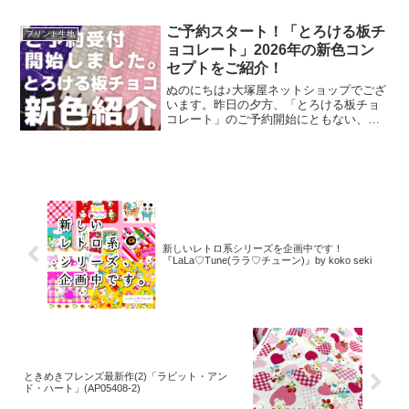
絵を元に、さまざまな可愛いグッズを展
開されています。cotori cotori
ご予約スタート！「とろける板チ
プリント生地
ョコレート」2026年の新色コン
セプトをご紹介！
ぬのにちは♪大塚屋ネットショップでござ
います。昨日の夕方、「とろける板チョ
コレート」のご予約開始にともない、イ
ンスタライブで新色発表会を行いまし
た。その様子は、以下よりご覧いただけ
ます。およそ30分程度です。この投稿を
Instagramで見
新しいレトロ系シリーズを企画中です！
『LaLa♡Tune(ララ♡チューン)』by koko seki
ときめきフレンズ最新作(2)「ラビット・アン
ド・ハート」(AP05408-2)