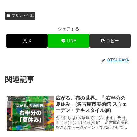
プリント生地
シェアする
X
LINE
コピー
OTSUKAYA
関連記事
広がる、布の世界。『 右半分の
プリント生地
夏休み』(名古屋市美術館 スウェ
ーデン・テキスタイル展)
ぬのにちは♪大塚屋でございます。先日、
8月1日(土)と8月4日(火)に、名古屋市美術
館さんでトークイベントでお話させてい
ただきました。ご参加くださったお客さ