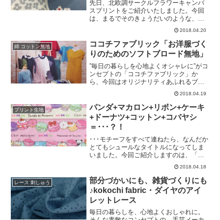
の定番「マスク」にご利用いただけます
先日、北欧調サークルフラワーキャンバ
し、「パジャマ」や「春夏のふわふわワ
スプリントをご紹介いたしました。今回
ンピース」などにもご使用いただけま
は、まるでそのきょうだいのような、サ
す。カラーはこちらの３タイプ。＼ ほ
ークル柄のファブリックをご紹介いたし
2018.04.20
わ わ ～ ん ／やさしさあふれる作品づ
ます。＼ おっしゃれ～♪ ／直径約７セ
くりに、ぜひご利用くださいませ♪コット
ンチほどのサークルの中に、「紫陽花
ココチファブリック「お洋服づく
綿 コットン無地
ンこばやし 水彩風お花畑のWガーゼ（リ
（あじさい）」をモチーフにした花柄を
りのためのソフトブロード無地」
ンク先に商品
えがいています。見方によっては、上か
らみた花束のようにも見えます。こんな
”毎日の暮らしを心地よくオシャレに”がコ
ポンポンと可愛い生地の素材は、コット
ンセプトの「ココチファブリック」か
ンキャンバス。エプロンなどのハンドメ
ら、今回はオリジナリティあふれるブロ
イドに最適です。ちなみに現在販売して
ード無地のファブリックをご紹介しま
2018.04.19
いますこちらの写真の４色に加え、グレ
す。ブロードはブロードでも、ふつうの
ー系を１色、生産中です。入荷しました
ブロードではありません。「エアータン
パンダ+マカロン+リボン+ケーキ
プリント生地
ら、掲載しますね♪コットンこばやし・北
ブラー加工」を行った、とてもソフトな
+ドーナツ+コットン+コバヤシ
欧調あじさいサークル綿麻キャンバスプ
「ソフトブロード」です。＼ ふわ
＝･･･？！
リント（リンク先に商品
っ！ ／まるで、ガーゼのようにふわっ
と柔らかで、それでいてブロード生地な
･･･モチーフをすべて連ねたら、なんだか
ので程よいコシもあります。個性的なが
とてもシュールなタイトルになってしま
らもきれいなカラーが多数ありますので
いました。今回ご紹介しますのは、「コ
小物雑貨などをお作りいただいてもＯＫ
ットンこばやし」プレゼンツのこちらの
2018.04.18
ですが、この風合いを活かしたシンプル
生地です。＼ パンパカパーン･･･ダ！ ／
＆ナチュラルな、おしゃれ服のハンドメ
２センチほどのマカロンを中心に、ドー
部分づかいにも、雑貨づくりにも
レース 刺しゅう
イドに最もオススメです！春・夏・秋と
ナツ、ケーキ、リボンなどをあしらい、
♪kokochi fabric・ダイヤのアイ
さまざまなカラーで、おでかけ
フランス語を添えました！そして、なぜ
レットレース
かこのフレンチな世界観の中に、パンダ
が紛れ込んでいます！唐突なパンダの登
毎日の暮らしを、心地よくおしゃれに。
場ですが、可愛いので不思議と許せてし
そんな素敵なコンセプトの、手芸メーカ