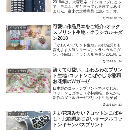
も、抵抗なくご使用可能な柄をご用意し
2018年は、大塚屋ネットショップにとっ
ています。さて、こちらの「ウォーター
て、デニム元年と言っても過言ではあり
クールクロス」、以下の特徴が挙げられ
ません。従来の定番商品に加えて、オッ
ます。 冷感ナイロン糸を使用しているの
クスプリント「シンプルなリボン・デニ
2018.04.25
で手に取るだけでほんのり冷たい！ 濡ら
ムカラー」に始まり、インディゴデニム
してフリフリ振れば気化熱促進でさらに
やストレッチデニム、綿麻デニム、セル
可愛い作品見本をご紹介♪オック
プリント生地
ひんやり！ 爽やかなメッシュ素材なので
ビッジデニム（生デニム）、お買い得デ
スプリント生地・クラシカルモダ
肌に触れてもべたつかず、さらさら！ ほ
ニムなどなどなど･･･意識的にデニム・ジ
ン2018
どよいサイズ感の６０
ーンズ関連商品を増やしてまいりまし
た。そして、先日の無地調に加え、格子
「かわいいプリント生地」の代名詞とも
（四角）柄のデニム調オックスプリント
言えます人気シリーズ、クラシカルモダ
が完成することで、写真の「デニムカラ
ン。今回は、クラシカルモダン2018版の
ーオックスプリント３部作」がいよいよ
生地を使って作られた作品見本をご紹介
2018.04.24
勢ぞろいすることとなりました☆今回の
します。まずは、こちらの貝殻の柄のキ
プリントは、どれもシンプルで飽きにく
ッズワンピース！さらに、色違いのピン
淡くて可愛い、ふわふわなプリン
プリント生地
いデザインとなっていますので、特に
クで、２サイズのバッグをご紹介。シェ
ト生地♪コットンこばやし 水彩風
「インテリア雑貨」の
ル柄と同じく「横づかいボーダー柄」の
お花畑のWガーゼ
サクランボエプロン。真っ赤なサクラン
ボが鮮やかなアクセントになっていま
日本製のコットンプリントでおなじみ、
す。今シーズンは、こちらの柄が一番人
コットンこばやし（小林繊維）さんから
気です。そしてこちらは、クラシカルモ
新作のダブルガーゼプリント生地が届き
ダンシリーズの定番、「ユニコーン」が
ました。その名も、”水彩風お花畑のWガ
2018.04.23
モチーフの柄です。バッグをぐるりと囲
ーゼ”！水彩風のガーゼシリーズは以前よ
んだフリルがとってもキュート♡そして
りご好評をいただいています。そんな中
丸い花束みたい？コットンこばや
プリント生地
こちらは、ボーダーのウサギちゃん柄ク
で、今回はより明るく、より彩どりがき
し・北欧調あじさいサークルコッ
ッションと、総柄のビス
れいな布地に仕上がりました。小柄の花
トンキャンバスプリント
柄なので、ダブルガーゼのハンドメイド