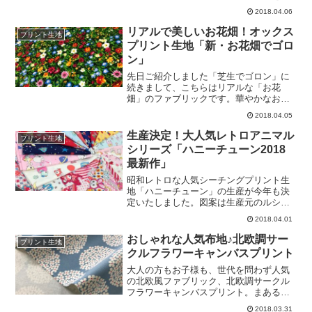
ダブルガーゼプリント「プチ・ビジュ
紹介いたします。デニムカラーを背景に
2018.04.06
ー」（リンク先に商品がない場合は完売
して、かわいいウサギさんの顔を描いた
です）
プリント布地です。（デニム部分もプリ
リアルで美しいお花畑！オックス
プリント生地
ントのため、裏面は白っぽい色をしてい
プリント生地「新・お花畑でゴロ
ます）男の子にも、女の子にも、赤ちゃ
ン」
んにもオススメの柄です♪素材は、「40コ
ーマスムースニット」40番手コーマ糸を
先日ご紹介しました「芝生でゴロン」に
使用した、スムースニットという意味で
続きまして、こちらはリアルな「お花
す。スムースニットは、ニットの中でも
畑」のファブリックです。華やかなお花
端がくるんと丸まりにくくて、肌触りも
畑を表現するために、赤、黄、青など色
2018.04.05
すべすべとしていて、比較的縫製のしや
とりどりのフラワーが、生地いっぱいに
すい生地です。色はネイビーとブルーの
広がっています。素材は、トートバッグ
生産決定！大人気レトロアニマル
プリント生地
全2種類。お子様用のレギンスやスタイ、
からランチョンマット、インテリアカバ
シリーズ「ハニーチューン2018
羽織りものなどの
ーなど様々なハンドメイドに使いやすい
最新作」
「オックス生地」です。また、手芸意外
にも、お子さまのおままごとやお人形遊
昭和レトロな人気シーチングプリント生
びのアイテムとしてこの布を広げたら、
地「ハニーチューン」の生産が今年も決
それだけでグッと外のイメージが広がっ
定いたしました。図案は生産元のルシア
て楽しくなりそうです。梅雨時の室内遊
ンさんから発売まで公開ＮＧとのことで
2018.04.01
びのおともにもいかがでしょうか。ぜ
すのでまだ発表できませんが、発売開始
ひ、この深みのある色合いをご覧くださ
は6月下旬を予定しています。（写真のハ
おしゃれな人気布地♪北欧調サー
プリント生地
いませ。新・お花畑でゴロン（リンク先
ニーチューンは2017年バージョンです）
クルフラワーキャンバスプリント
に商品がない場合は完売です）
ハニーチューン2018年最新図案をみた感
想は、「2017年も可愛かったけど、2018
大人の方もお子様も、世代を問わず人気
年版はますます可愛い・・・！」です！
の北欧風ファブリック、北欧調サークル
キュートなレトロアニマルの魔法にかか
フラワーキャンバスプリント。まあるい
り、気がつくと、今までのシリーズで一
柄をよ～く見ると、ブーケを上から見た
2018.03.31