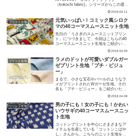
あふれた布地なのです♪水玉のサイズは、
（kokochi fabric)」シリーズからこの度ご
少し大きめの直径約6．5ｃｍ。カラー・
紹介させていただくのは、「お洋服づく
2018.04.11
ラインナップはこの通り。落ち着いたト
りのためのソフトブロード無地」です。
ーンながらも、明るい差し色もありま
こちらは中でも大人気の「パウダーピン
元気いっぱい！コミック風シロク
プリント生地
す。春夏のおしゃれ着に、ぜひご活用く
ク色」です。エアータンブラー加工を施
マの40コーマスムースニット生地
ださいませ。ローン
したこの生地は、まるでガーゼのように
ふわっと柔らかで、それでいて糸の密度
先日の「うさぎのスムースニットプリン
がしっかりしていますので、まさにシャ
ト」につづきまして、今回はこちらの40
ツ、ブラウスなどの「お洋服づくり」に
コーマスムースニット生地をご紹介いた
ぴったりの布地です。カラーに関して
します。キャンバスプリントでご好評を
2018.04.09
も、通常のコットンブロード生地にはあ
いただいていましたアメコミ（アメリカ
まりないような、おしゃれで新鮮なもの
ンコミック）風のシロクマ柄を、ニット
ラメのドットが可愛いダブルガー
プリント生地
を用意しています。毎日、裁断しない日
プリント用にアレンジいたしました。シ
ゼプリント生地「プチ・ビジュ
はないくらい大人気のこちらの商品、ぜ
ロクマとペンギンの愛らしいコンビが、
ー」
ひお好みのカラー
元気いっぱいにクッキングを楽しんでい
ます。すべすべとした優しい布地ですの
まるで、小さな宝石やパールのようなラ
で、赤ちゃん服（ロンパース）、スタ
メがプリントされたWガーゼ生地、その
イ、ぬいぐるみ服、キッズTシャツなどの
名も「プチ・ビジュー」をご紹介いたし
手芸にご利用くださいませ。写真のカラ
ます。当店のロングセラー商品、風合い
2018.04.08
ーの他に、色ちがいでサックスとパステ
やわらかなコットンこばやし「大人のダ
ルも展開しています。ぜひご覧ください
ブルガーゼ」を使用しています。基本は
男の子にも！女の子にも！かわい
プリント生地
ませ♪コットンこばやし しろくまコミッ
金色のラメドット柄で、最も人気のカラ
いウサギの40コーマスムースニッ
クのスムースニット（
ーのアイボリーのみ金色と銀色の2種類を
ト生地
用意しました。上品な水玉を活かして、
赤ちゃんのお洋服から大人の女性の方の
コットンプリントを中心にさまざまなア
チュニック、ブラウスなどまでさまざま
イテムを生産している「コットンこばや
なハンドメイドにご利用くださいませ♡
し」さんから、こちらのニット生地をご