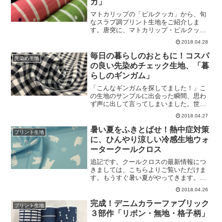
カ」
クロスと比較すると、ソフトな生地感で
す。糸は、既製品などでも用いられやす
マトカリップの「ピルクッカ」から、旬
い60番手を使用しています。そんな柔ら
なスラブ調プリント生地をご紹介しま
かさがあるからこそ、シャツからスカー
す。唐突に、マトカリップ・ピルクッカ
トまで、あらゆるお洋服のハンドメイド
と申し上げましたが、「マトカリップ
2018.04.28
になじみやすいのです。カラー展開は、
（matkalippu）」さんというメーカーさ
「お洋服づくりのためのソフトブロー
んの生産しています、「ピルクッカ
毎日の暮らしのおともに！コスパ
先染め生地
ド」のように個性的ながらも綺麗な色ば
（pilkukka）」というシリーズのことで
の良い先染めチェック生地、「暮
かり♪ぜひ、あなただけの一
す。和風な雰囲気の中にも、どこかモダ
らしのギンガム」
ンなテイストが漂っているのが特徴で
す。そして、その中のひとつ「ゆるスト
「こんなギンガムを探してました！」こ
ライプ」柄を今回はクローズアップ。ス
の生地のサンプルに出会った瞬間、思わ
ラブ調の、凹凸感のある生地にプリント
ず声に出して言ってしまいました。世の
をしています。＼ ズ ー ム ！！
中に、さまざまな素材のさまざまなギン
2018.04.27
／拡大してみると、その凹凸感が伝わり
ガムチェック柄はあふれていますが、つ
やすいかと思いますがいかがでしょう
いに「コレ！」というファブリックに巡
暑い夏をふきとばせ！熱中症対策
プリント生地
か？さらにわかりやすく、生地の裏側も
り合った、そんな気持ちです。シーチン
に、ひんやり涼しい冷感生地ウォ
拡大してみます。＼
グながらも、まるでブロードのように糸
ータークールクロス
の密度がある「しっかり感」！糸の密度
があっても、さらっと柔らかめの風合
追記です。クールクロスの最新情報につ
い！キッズから大人の方まで網羅でき
きましては、こちらよりご覧いただけま
る、カラーバリエーション！20sコーマ糸
す。もうすぐ暑い夏がやってきます。そ
使用の高級感がありながら、お手頃価
して、夏ならではのファブリックといえ
2018.04.26
格！そして、その手芸への汎用性の高さ
ば、こちらの「ウォータークールクロ
から、大塚屋ネットショップではこの布
ス」です。今年の新柄は、上のシロクマ
完成！デニムカラーファブリック
プリント生地
地を「暮らしのギンガム」と名づけまし
柄と、下の２つの合計３柄です。女性に
３部作「リボン・無地・格子柄」
た。朝起きて、まぶしい日差
も、男性にも、女の子にも、男の子に