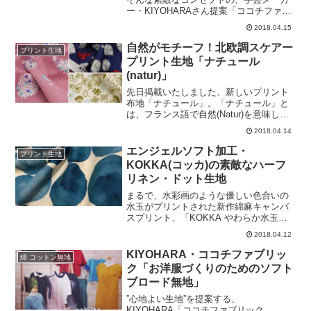
まいます。布地の素材は、10番単糸キャ
ー・KIYOHARAさん提案「ココチファブ
ンバス。10番といっても帆布のような地
リック(kokochi fabric)」シリーズに、新
2018.04.15
厚な素材ではなく、オックスフォードに
素材のレース生地がなかまいり♪きれいな
近い厚みです。トートバッグ、クッショ
ダイヤのような形に小さな穴（アイレッ
自然がモチーフ！北欧調スケアー
プリント生地
ンカバー、おけいこバッグ、お弁当袋な
ト）が並んだ、「ダイヤのアイレットレ
プリント生地「ナチュール
どのハンド
ース」です。オールオーバーレースの魅
(natur)」
力をたっぷりと活かして、小物雑貨など
をハンドメイドしたり、無地の生地と組
先日掲載いたしました、新しいプリント
み合わせてお洋服の部分づかいのアクセ
布地「ナチュール」。「ナチュール」と
ントにしたり･･･！約2ｃｍほどのサイズ
は、フランス語で自然(Natur)を意味して
のダイヤ柄なので、主張しすぎることな
います。その名の通り、葉っぱやお花・
2018.04.14
く可愛い作品が仕上がります。今のとこ
鳥など、自然をテーマに3柄をデザインし
ろ、ブルー、ブラック、オフホワイトの3
ています。生地の質感は、ちょっぴり薄
エンジェルソフト加工・
プリント生地
色ですが、7月頃に他のカラー
手のブラウスやワンピース、巾着袋、ポ
KOKKA(コッカ)の素敵なハーフ
ーチなどのハンドメイドに向いていま
リネン・ドット生地
す。トートバッグなどの大きなカバンに
するには生地が弱いかもしれませんの
まるで、水彩画のような優しい色合いの
で、芯地や裏地を縫い合わせることをお
水玉がプリントされた新作綿麻キャンバ
すすめします。白などの明るいカラーベ
スプリント、「KOKKA やわらか水玉綿
ースの配色から、緑系やピンク系の濃色
麻キャンバスプリント」。優しいのは、
2018.04.12
ベースの配色まで、幅広くご用意してい
色だけではありません。この生地は、通
ます。ぜひご覧くださいませ♪北欧調スケ
常のソフト加工よりもさらに柔らかさを
KIYOHARA・ココチファブリッ
綿 コットン無地
アープリント生地「ナチュール(natur)」
増した、「エンジェルソフト加工」をし
ク「お洋服づくりのためのソフト
（リンク
ています。ハーフリネンのキャンバス
ブロード無地」
は、場合によっては少しゴワつくことが
ありますが、この布地はお洋服などの手
”心地よい生地”を提案する、
芸も楽しめます♪色も風合いも、優しさに
KIYOHARA「ココチファブリック