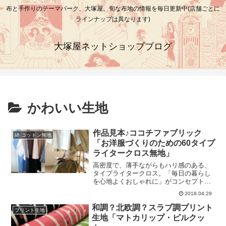
布と手作りのテーマパーク、大塚屋。旬な布地の情報を毎日更新中(店舗ごとに
ラインナップは異なります)
大塚屋ネットショップブログ
かわいい生地
作品見本♪ココチファブリック
綿 コットン無地
「お洋服づくりのための60タイプ
ライタークロス無地」
高密度で、薄手ながらもハリ感のある、
タイプライタークロス。「毎日の暮らし
を心地よくおしゃれに」がコンセプトの
ココチファブリックシリーズに、そんな
2018.04.29
ファブリックが加わりました。ココチフ
ァブリックのタイプライターならではの
和調？北欧調？スラブ調プリント
プリント生地
特徴は、「タンブラー加工」にありま
生地「マトカリップ・ピルクッ
す。上記の通り、通常のタイプライター