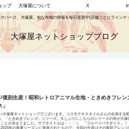
ョップ
大塚屋について
X
マパーク、大塚屋。旬な布地の情報を毎日更新中(店舗ごとにラインナ
大塚屋ネットショップブログ
ジ復刻生産！昭和レトロアニマル生地・ときめきフレン
ス」
は♪大塚屋ネットショップでございます。コスモテキスタイルさんの企画する
地、「ときめきフレンズ」シリーズ。久しぶりにこちらのシリーズの布が大塚
ることが決まりました。サブタイトルは・・・＼ 「フルーツパラダイス」！
2015年の春夏シーズンに発表されたもので、今回の生産はその復刻アレンジ