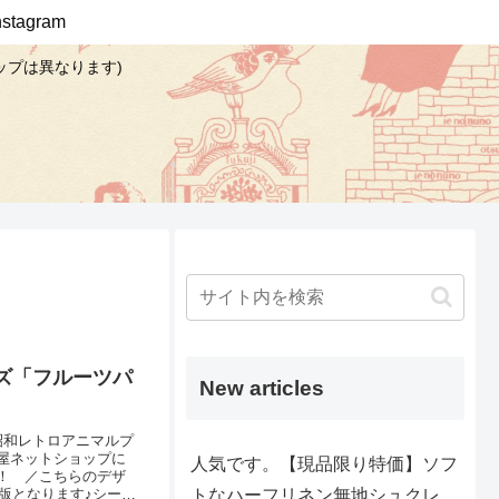
Instagram
ップは異なります)
ズ「フルーツパ
New articles
昭和レトロアニマルプ
屋ネットショップに
人気です。【現品限り特価】ソフ
！ ／こちらのデザ
トなハーフリネン無地シュクレ
版となります♪シーチ