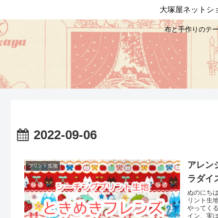
大塚屋ネットシ
布と手作りのテー
2022-09-06
アレン
プリント生地
ラダイ
ぬのにち
リント生
やってく
イン、実は