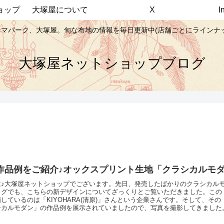
ョップ
大塚屋について
X
マパーク、大塚屋。旬な布地の情報を毎日更新中(店舗ごとにラインナ
大塚屋ネットショップブログ
作品例をご紹介♪オックスプリント生地「クラシカルモダン
は♪大塚屋ネットショップでございます。先日、発売したばかりのクラシカル
ログでも、こちらの新デザインについてざっくりとご覧いただきました。この
しているのは「KIYOHARA(清原)」さんという企業さんです。そして、その「
シカルモダン」の作品例を展示されていましたので、写真を撮影してきまし
作品例やPOPを用いて、クラシカルモダンの世界観が表現されています。中
わいい」と「病みかわいい」のコンセプトボードがございます。＼ 「やみク