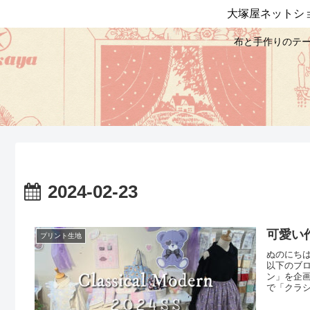
大塚屋ネットシ
布と手作りのテー
2024-02-23
可愛い
プリント生地
ぬのにち
以下のブ
ン」を企画
で「クラ
／数々の
「ゆめか