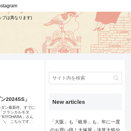
Instagram
ップは異なります)
2024SS」
New articles
モダン最新作。すでに
「クラシカルモダ
KIYOHARA」さん
「大阪」も「岐阜」も、年に一度
た。＼ こちらです
央には、今回のテーマ
のお買い得！大塚屋・決算大処分
マ」で作られたフリ