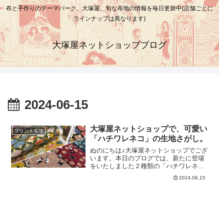
布と手作りのテーマパーク、大塚屋。旬な布地の情報を毎日更新中(店舗ごとに
ラインナップは異なります)
大塚屋ネットショップブログ
2024-06-15
大塚屋ネットショップで、可愛い
プリント生地
「ハチワレネコ」の生地さがし。
ぬのにちは♪大塚屋ネットショップでござ
います。本日のブログでは、新たに登場
をいたしました２種類の「ハチワレネ
コ」の布地をご覧いただきたいと思いま
2024.06.15
す。「ハチワレネコ」とは、おでこのと
ころが漢字の「八」の地のような模様の
あるニャンコたちです♪シーチングプリン
ト「ハチワレ扇子」ひとつめのデザイン
は、扇子とハチワレネコを組み合わせま