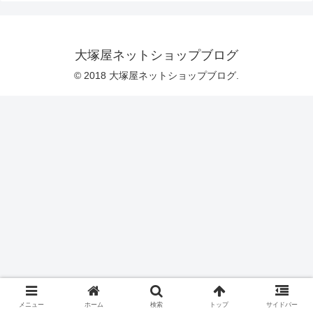
した。日本の伝統的な模様のあしらわれ
た扇子を、ハチワレネコが可愛く彩って
います。シーチングプリント「ハチワレ
と毬」ふたつめのデザインは、紐の付い
た毬で、可愛く遊ぶハチワレニャンコで
大塚屋ネットショップブログ
すシンプルなタッチでえがかれています
が、ネコそれぞれのしぐさは本物のネコ
© 2018 大塚屋ネットショップブログ.
のようです♪大塚屋ネッ
メニュー
ホーム
検索
トップ
サイドバー