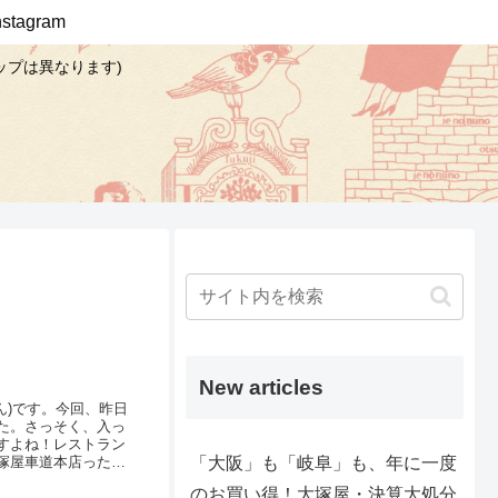
Instagram
ップは異なります)
New articles
ん)です。今回、昨日
た。さっそく、入っ
すよね！レストラン
「大阪」も「岐阜」も、年に一度
塚屋車道本店った
何か違和感が・・・
のお買い得！大塚屋・決算大処分
いるのは、パンだけ