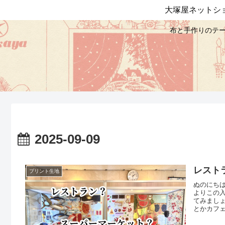
大塚屋ネットシ
布と手作りのテー
2025-09-09
レスト
プリント生地
ぬのにちは
よりこの
てみまし
とかカフ
ら・・・
＼ よく