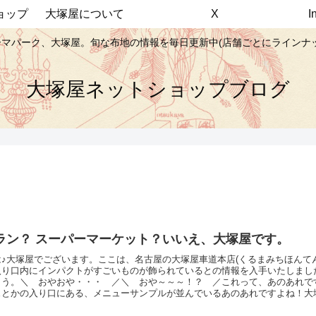
ョップ
大塚屋について
X
マパーク、大塚屋。旬な布地の情報を毎日更新中(店舗ごとにラインナ
大塚屋ネットショップブログ
ラン？ スーパーマーケット？いいえ、大塚屋です。
♪大塚屋でございます。ここは、名古屋の大塚屋車道本店(くるまみちほんて
入り口内にインパクトがすごいものが飾られているとの情報を入手いたしまし
ょう。＼ おやおや・・・ ／＼ おや～～～！？ ／これって、あのあれで
ェとかの入り口にある、メニューサンプルが並んでいるあのあれですよね！大
いったい、いつの間にレストランをオープンしたのでしょうか。しかし・・・
見ると・・・ ／＼ 全部…ぬいぐるみですー！！！ ／ぬいぐるみになって