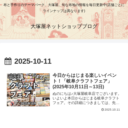
布と手作りのテーマパーク、大塚屋。旬な布地の情報を毎日更新中(店舗ごとに
ラインナップは異なります)
大塚屋ネットショップブログ
2025-10-11
今日からはじまる楽しいイベン
おしらせ
ト！「岐阜クラフトフェア」
(2025年10月11日～13日)
ぬのにちは♪大塚屋岐阜店でございます。
いよいよ本日からはじまる岐阜クラフト
フェア。その詳細につきましては、先日
のブログと、昨日の設営段階での様子の
2025.10.11
ブログとでお知らせをいたしました。無
事に設営も終わり、岐阜シティタワー43
2階の「手芸コーナー」が、すっかり「大
塚屋岐阜店色」となりました♡ ＼ はぎ