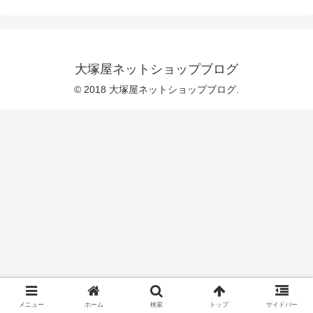
れの内容は、会場でのお楽しみです♡
／岐阜クラフトフェア 大塚屋の出展場所
■日程 2025年10月11日(土)～13日(月)の
３日間■会場 岐阜シティタワー43 2階
「手芸コーナー」ブース番号207■開催時
間 10：00～18：00（最終日は17：00ま
大塚屋ネットショップブログ
で）＼ ２階の黄色の「手芸コーナー」
の部分です
© 2018 大塚屋ネットショップブログ.
メニュー
ホーム
検索
トップ
サイドバー