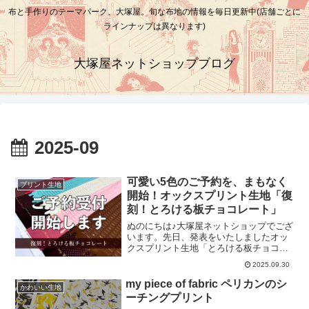
布と手作りのテーマパーク、大塚屋。旬な布地の情報を毎日更新中(店舗ごとに
ラインナップは異なります)
大塚屋ネットショップブログ
2025-09
可愛い5色のご予約を、まもなく
プリント生地
開始！オックスプリント生地「復
刻！とろける板チョコレート」
ぬのにちは♪大塚屋ネットショップでござ
います。先日、発表をいたしましたオッ
クスプリント生地「とろける板チョコレ
ート」の復刻計画。SNSの「X」でカラ
2025.09.30
ーバリエーション5色展開を追加発表をい
たしましたところ、ひじょうにたくさん
my piece of fabric ペリカンのシ
かわいい生地
のリポスト・いいね・メッセージをいた
ーチングプリント
だきました。嬉しい反響ありがとうござ