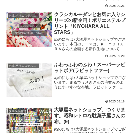
店お買い物満喫ツアー」。プランの詳細
2025.09.21
につきましては、こちらのブログにまと
めています。また、お申込みにつきまし
クラシカルモダンとお気に入りシ
合繊 ポリエステルなど
ては、名鉄観光さんの特設ページをご用
リーズの新企画！ポリエステルプ
意しています。今回のブログでは、ご予
リント「KIYOHARA ALL
約開始から現在に至るまでのふたつのエ
STARS」
ピソードをお届けいたします。(1)メ～テ
レ(名古屋テレビ)さんから取材をいただい
ぬのにちは♪大塚屋ネットショップでござ
た話9月上旬。大塚屋車道本店に、1本の
います。本日のテーマは、ＫＩＹＯＨＡ
電話がありました。その電話のお相手
ＲＡさんの企画する新作生地についてで
は、なんとメ～テレ（名古屋テレビ）の
す。もしかすると、「新作・・・？で
記者さんでした。内容を確認してみる
2025.09.20
も、どこかで見たことあるよう
と、お知り合いから「大塚屋バスツア
な・・・」と思われるお客様がいらっし
ふわっふわのふわ！スーパーラビ
ー」の話題を聞き、
合繊 ポリエステルなど
ゃるとしたら、大正解でございます。と
ットボア(ラビットファー)
いうのも、今回の新作「KIYOHARA ALL
STARS」は、大ヒットプリント生地メー
ぬのにちは♪大塚屋ネットショップでござ
カー「清原」さんの「お気に入りシリー
います。まるでうさぎさんの毛並みのよ
ズ」「クラシカルモダン」のデザインを
うにすべすべな布地、ラビットファー。
復刻したものだからです。 かわいいデザ
実際はポリエステル糸を用いて、毛並み
インからかっこいいデザインまで盛りだ
を作成することで、その質感を表現して
くさん！従来の生地と異なるのは、「コ
います。そして、今年新たに大塚屋ネッ
2025.09.19
ットンではなく、ポリエステル素材」と
トショップに登場したのが、こちらのス
大塚屋ネットショップ、つくりま
いう点です。ポリエステル素材のためシ
ーパーラビットボアです。従来のラビッ
プリント生地
す。昭和レトロな駄菓子屋さんの
ワになりにくく
トファーよりも少し長めの約１センチほ
どの毛足で、裏面はフラットな構造をし
布。(9)
ています。幅は約70センチ。お値段につ
ぬのにちは♪大塚屋ネットショップでござ
きましても、従来のものよりもお求めい