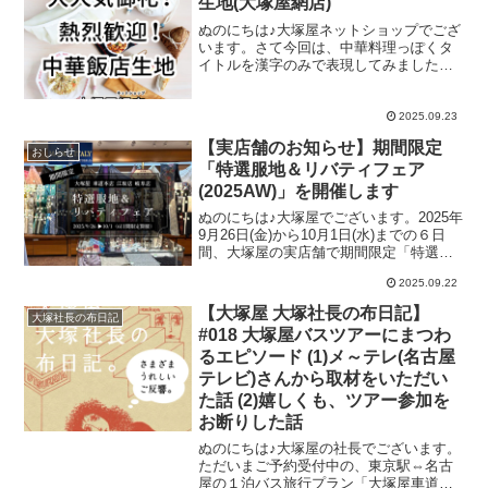
生地(大塚屋網店)
けではございません。9月上旬から中旬頃
にかけて、秋冬の新作生地が大量入荷し
ぬのにちは♪大塚屋ネットショップでござ
ているのです。中には、入荷したばかり
います。さて今回は、中華料理っぽくタ
ですでに品薄となるような超人気商品
イトルを漢字のみで表現してみました。
も。そういった新作＆人気生地をたっぷ
というのも、この「中華料理」が作れる
りと撮影して以下に掲載していますの
という布地が大塚屋ネットショップで大
で、ライブ感覚でお楽しみください。
ヒットしているからなのです。上の写真
2025.09.23
（今回の写真は、9月22日の夕方に車道本
は作品化したもので、実際に販売してい
【実店舗のお知らせ】期間限定
店内で撮影しました。店舗ごとに在庫状
るのはこちらの「パネルシーチング生
おしらせ
況は異なります。
「特選服地＆リバティフェア
地」でございます。一枚の布の中に、作
り方のレシピも記入してあるというユニ
(2025AW)」を開催します
ークな商品です。この布を使えば、例え
ぬのにちは♪大塚屋でございます。2025年
ばこんなふうに「リアルな餃子バッグ」
9月26日(金)から10月1日(水)までの６日
の製作にご利用いただけます。先日のブ
間、大塚屋の実店舗で期間限定「特選服
ログ（↓）に書きましたが、大塚屋車道本
地＆リバティフェア」を開催します。大
店１階のディスプレイにも、中華料理作
2025.09.22
塚屋車道本店２階「特選服地コーナー」
品が飾ってあります。＼ 気分は中華料
ここは、大塚屋車道本店２階の特選服地
理屋さん♡ ／餃子以外
【大塚屋 大塚社長の布日記】
大塚社長の布日記
コーナー。特選服地コーナーは、江坂店
#018 大塚屋バスツアーにまつわ
３階、岐阜店２階にもございます。この
るエピソード (1)メ～テレ(名古屋
「特選服地コーナー」には、国内外から
厳選された上質な服地がずらりと並びま
テレビ)さんから取材をいただい
す。例えば、こんなラインナップがござ
た話 (2)嬉しくも、ツアー参加を
います。■大塚屋バイヤーが現地で直接買
お断りした話
い付けた イタリア直輸入生地。■秋冬の
華やかな装いやバッグなどの製作におす
ぬのにちは♪大塚屋の社長でございます。
すめのファンシーツイード。■ヨーロッパ
ただいまご予約受付中の、東京駅⇔名古
の最新トレンドを映した 華やかなプリン
屋の１泊バス旅行プラン「大塚屋車道本