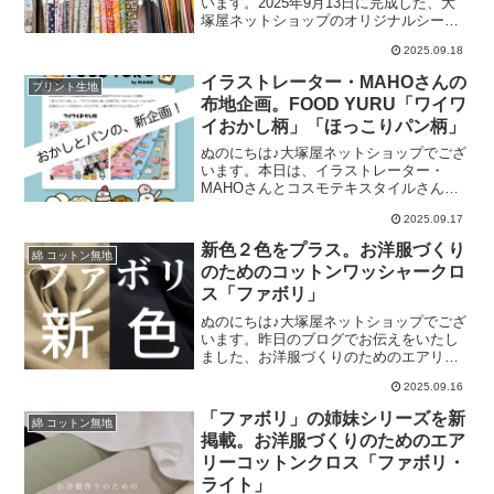
います。2025年9月13日に完成した、大
ただきやすい価格となりました。「ホワ
塚屋ネットショップのオリジナルシーチ
イト」と「ブラック」の２種類がござい
ングプリント生地「駄菓子屋さんの布 -
ます。とってもふわふわすべすべの手触
2025.09.18
DAGASHI- 」。「昭和レトロな駄菓子屋
りを活かして、「ぬいぐるみ」「クッシ
さん」をテーマに、30種類を超える駄菓
ョンカバー」「ファー
イラストレーター・MAHOさんの
プリント生地
子モチーフをふんだんに取り入れたこの
布地企画。FOOD YURU「ワイワ
布は、おかげさまで完成してから一日も
イおかし柄」「ほっこりパン柄」
欠かすことなくご注文をいただいている
人気商品となっています。■通販ページは
ぬのにちは♪大塚屋ネットショップでござ
こちらです駄菓子屋さんの布 -DAGASHI-
います。本日は、イラストレーター・
（リンク先に商品がない場合は完売で
MAHOさんとコスモテキスタイルさんの
す）ちなみに、これまで発信した情報に
タッグによる新企画の布地をご紹介いた
つきましては、以下のバナーをタップす
2025.09.17
します。布地をご覧いただく前に、まず
るとご覧いただけます。さて今回は、通
はイラストレーター・MAHOさんについ
新色２色をプラス。お洋服づくり
販の内容ではなく、大塚屋車道本
綿 コットン無地
てご覧ください。この投稿をInstagramで
のためのコットンワッシャークロ
見るMAHO design | ゆるい食べ物イラス
ス「ファボリ」
ト(@food_yuru)がシェアした投稿こちら
は、MAHOさんのInstagram投稿のひとつ
ぬのにちは♪大塚屋ネットショップでござ
です。MAHOさんのアカウントには、こ
います。昨日のブログでお伝えをいたし
んな風に楽しく可愛らしい食べ物イラス
ました、お洋服づくりのためのエアリー
トの投稿があふれています。ときにはシ
コットンクロス「ファボリ・ライト」。
ョートストーリーも交えて、まるでゆる
2025.09.16
人気のコットン無地「ファボリ」を、軽
い絵本のような世界観を展開されていま
やかな質感にアレンジしているのが特長
「ファボリ」の姉妹シリーズを新
す。■
綿 コットン無地
です。でも、元祖「ファボリ」も引き続
掲載。お洋服づくりのためのエア
き皆さまに愛される布地として、販売を
リーコットンクロス「ファボリ・
継続いたします。その証に、今回ファボ
リには新色を２色、追加いたしました。
ライト」