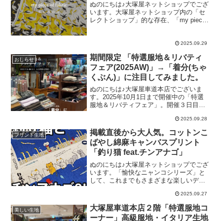
います☺️カラーバリエーションは５色展
ぬのにちは♪大塚屋ネットショップでござ
開で販売させていただきます🍫✨
います。大塚屋ネットショップ内の「セ
pic.twitter.com/bLagdw7RnE— 大塚屋
レクトショップ」的な存在、「my piece
【公式】(生地屋/手芸店/カーテン)
of fabric」。主にコットンプリントを中心
(@otsukayanetshop) September 24, 2025
に、これまでのブログでもさまざまなア
そして、かつての「とろける板チョコレ
イテムをご紹介しています。※my piece
2025.09.29
ート」で製作された作品写真
of fabric・・・コンセプトは、「私好みの
期間限定 「特選服地＆リバティ
布」思わず手元に置いておきたくなるよ
おしらせ
フェア(2025AW)」→「着分(ちゃ
うな、これで何を作ろうかなあとワクワ
クするような、そんな「私好みの布」を
くぶん)」に注目してみました。
セレクトしています今回の「my piece of
ぬのにちは♪大塚屋車道本店でございま
fabric」のテーマは、鳥さん。鳥さんは鳥
す。2025年10月1日まで開催中の「特選
さんでも、ペリカンさんの布です。大き
服地＆リバティフェア」。開催３日目と
なクチバシが特長のペリカン。これまで
なる本日も、朝からたくさんのお客様の
ありそうでなかったペリカンモ
2025.09.28
ご来店、誠にありがとうございます。さ
て今回のフェアの目玉商品のひとつに、
掲載直後から大人気。コットンこ
プリント生地
「着分(ちゃくぶん)」がございます。「着
ばやし綿麻キャンバスプリント
分(ちゃくぶん)」とは、その名の通り「１
「釣り猫 feat.チンアナゴ」
着分」程度の長さに、あらかじめ裁断済
みで畳まれた状態の商品のことを指しま
ぬのにちは♪大塚屋ネットショップでござ
す。「ワンピース1着分」「ジャケット1
います。「愉快なニャンコシリーズ」と
着分」など、それぞれの札に作品づくり
して、これまでもさまざまな楽しいデザ
例が記載されています。シンプルに申し
インの布地を企画されてきたコットンこ
上げますと、「お洋服づくり用のカット
2025.09.27
ばやしさん。そのコットンこばやしさん
クロス」と言い換えてもよいと思いま
が、また新たに個性たっぷりの布地を企
大塚屋車道本店２階「特選服地コ
す。今回のフェアのお知らせでは「ライ
美しい生地
画されました。ボーダー状に並ぶ水中の
ンナップは
ーナー」高級服地・イタリア生地
イラストにいるのは「釣りをする猫」と