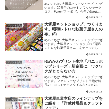
その２色というのが、こちらです。モス
ぬのにちは♪大塚屋ネットショップでござ
グレージュネイビー「モスグレージュ」
います。20番手のコットンワッシャーク
も「ネイビー」も、お洒落で、かっこよ
ロス、Favori(ファボリ)。今年の始めに登
くで、ベーシックという3拍子そろった色
場して以来、すっかり定番の人気商品と
合いをしています。今回の2色を加えるこ
2025.09.15
なっています。そしてこの度、「Favori
とにより、コットンワッシャークロス
Lite(ファボリ・ライト)」なる新商品が大
大塚屋ネットショップ、つくりま
「ファボリ」は全９色
プリント生地
塚屋ネットショップに入荷いたしまし
す。昭和レトロな駄菓子屋さんの
た。丁寧なワッシャー加工によるナチュ
布。(8)
ラルでソフトな風合いや柔らかな肌心地
はそのままに、より軽やかな30番手のコ
ぬのにちは♪大塚屋ネットショップでござ
ットンクロスに仕上げました。また、生
います。大塚屋ネットショップの「昭和
地幅も約125cmと、ちょっぴり広くなっ
レトロな駄菓子屋さん」をテーマにした
ているところも嬉しいポイントです。シ
オリジナル生地計画。これまで発信した
ワの表情感が損なわれにくいキャッチワ
2025.09.14
情報につきましては、以下のバナーをタ
ッシャー加工のより、まるで手で揉みこ
ップするとご覧いただけます。そして、
ゆめかわプリント生地「バニラポ
んだ様なくしゅくしゅ感を表
プリント生地
今回のテーマは・・・こちらです！！！
ップシリーズ」新企画に、ワクワ
2025年9月13日。駄菓子屋さんの布、完
クがとまらない☆
成記念日。2025年9月13日、土曜日の
朝。大きなトラックが大塚屋に到着する
ぬのにちは♪大塚屋ネットショップでござ
と…その中から登場したのは、できあが
います。ファンシーなプリント生地が特
ったばかりの反物でした。その反物とい
長の、コスモテキスタイルさんのバニラ
うのが、これまでに累計7回ものブログ記
ポップシリーズ。この度、そのバニラポ
事でお知らせをしていました「駄菓子屋
2025.09.13
ップシリーズの企画中の最新情報をGET
さんの布」です。カラフルポップな色合
いたしました。そのテーマは、久々に登
大塚屋車道本店のラインナップを
いの６色の中に、数えきれないほどたく
おしらせ
場の「ユニコーン」モチーフです。ハー
さんの駄菓
ご紹介！「洋裁付属品＆クラフト
トとユニコーンをミックス。ギンガムチ
フェア」
ェックとユニコーンをミックス。そし