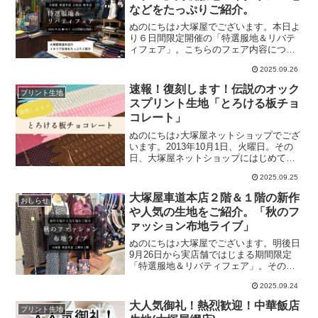
などをたっぷりご紹介。
「チンアナゴ」のコンビです。釣った
り、釣られたり。のどかな表情をしたニ
ぬのにちは♪大塚屋でございます。本日よ
ャンコたちとまんまる目玉のチンアナゴ
り６日間限定開催の「特選服地＆リバテ
たちが、独特の世界観を展開していま
ィフェア」。こちらのフェア内容につき
す。カラーはこちらの３タイプ。まだつ
ましては、すでにブログでもご案内させ
い先日掲載したばかりなのですけれど、
2025.09.26
ていただきました。フェア商品につきま
掲載直後から相次いでご注文をいただく
してはリバティ生地も着分生地も、店舗
速報！復刻します！伝説のオック
人気です。さっそくコットンこばやしさ
プリント生地
ごとにラインナップは大きく異なりま
んへ全色・追加発注をいたし
スプリント生地「とろける板チョ
す。それぞれの店内にて、お買い得サプ
コレート」
ライズをお楽しみください♡ちなみに、
この「特選服地コーナー」には、フェア
ぬのにちは♪大塚屋ネットショップでござ
商品以外にも、まだまだご紹介していな
います。2013年10月1日、火曜日。その
い高級服地やインポート服地が多数ござ
日、大塚屋ネットショップにはじめての
います。今回のブログでは、9月26日(金)
「とろける板チョコレート」がやってき
朝に店内を撮影した大塚屋車道本店２階
2025.09.25
ました。当時のブログでは、このように
のフォトスナップをご覧ください。特選
感想を述べています。甘い香りが漂って
大塚屋車道本店２階＆１階の新作
服地コーナーの特徴のひとつに、「一期
おしらせ
きそうな、とってもスイートなオックス
一会」という点が挙
や人気の生地をご紹介。「秋のフ
プリント生地を本日はご紹介します。そ
ァッション布地ライブ」
の名も「とろける板チョコレート」！！
おいしそうな板チョコだけでも充分かわ
ぬのにちは♪大塚屋でございます。明後日
いいのに、端っこがとろけて一層甘い雰
9月26日から実店舗ではじまる期間限定
囲気にボーダー柄の生地なので、片耳側
「特選服地＆リバティフェア」。その魅
がずっととろけてます とろける部分をギ
力につきましてはすでにブログやHPでお
ャザースカートの裾に使ってもガーリー
2025.09.24
知らせをしております。＼ こちらをチ
な雰囲気でかわいいですよね。そして、
ェック ／――ですが、この時期の大塚
大人気御礼！熱烈歓迎！中華飯店
この生地のもうひとつのポイントは、デ
プリント生地
屋の魅力は、特選生地やリバティ生地だ
ザインのアクセ