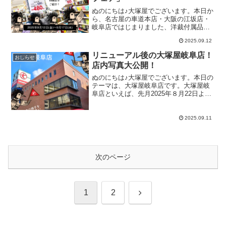
て、オーロラ調の背景＆ストロベリー
ぬのにちは♪大塚屋でございます。本日か
と、ユニコーンをミックス。ユニコーン
ら、名古屋の車道本店・大阪の江坂店・
づくしの3部作に、トキメキがとまりませ
岐阜店ではじまりました、洋裁付属品＆
ん♡まだ今のところカラーラインナップ
クラフトフェア。その内容につきまして
や入荷時期は決まっていませんが、きっ
2025.09.12
は、今週水曜日のブログですでに発信を
と可愛さがたっぷりつまった布地となる
しています。そして今回のブログでは、
リニューアル後の大塚屋岐阜店！
ことでしょう！続報をお楽しみにお待ち
おしらせ
セール初日の開店前に大塚屋車道本店で
くださいませ。現在販売
店内写真大公開！
撮影した写真を公開いたします。なお、
今回のフェア商品は店舗ごとに大きく内
ぬのにちは♪大塚屋でございます。本日の
容が異なりますので、江坂店・岐阜店に
テーマは、大塚屋岐阜店です。大塚屋岐
つきましては店舗ごとのホームページを
阜店といえば、先月2025年８月22日より
チェックしてみてくださいね（店舗写真
フロア内を改装してリニューアルオープ
をタップすると、店舗ページにジャンプ
ンいたしました。その後、改装フェアを
します）車道本店(名古屋)江坂店(大阪)岐
開催したしたところ、通常の2倍ほどのお
2025.09.11
阜店大塚屋車道本店・４階 クラフト＆毛
客さまがいらっしゃるという大賑わい
糸コーナー大塚屋車道本店・地下１階 洋
に。フェア終了後も、昨年以上に多くの
裁付属品コー
お客様にご来店いただいています。（じ
つは、店内BGMも改装前と変化している
次のページ
ことにはお気づきでしょうか）そこで今
回は、あらためて改装後しばらく経った
後の大塚屋岐阜店内の１階～３階を撮影
いたしました。（写真は2025年9月8日に
撮影したものです）大塚屋岐阜店１階大
次
1
2
塚屋全店舗の中でも特別サイズの、大迫
力・特価
へ