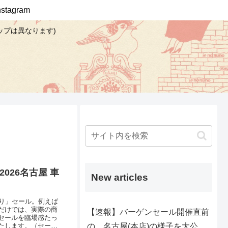
Instagram
ップは異なります)
026名古屋 車
New articles
切り」セール。例えば
だけでは、実際の商
【速報】バーゲンセール開催直前
セールを臨場感たっ
の、名古屋(本店)の様子を大公
たします。（セール