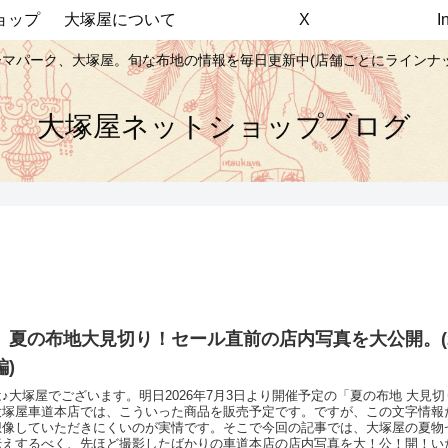
ョップ
大塚屋について
X
マパーク、大塚屋。旬な布地の情報を毎日更新中(店舗ごとにラインナ
大塚屋ネットショップブログ
】夏の布地大見切り！セール直前の店内写真を大公開。(2
)
♪大塚屋でございます。明日2026年7月3日より開催予定の「夏の布地 大見
大塚屋車道本店では、こういった商品を販売予定です。ですが、この文字情報
想像していただきにくいのが実情です。そこで今回の記事では、大塚屋の夏物
伝えするべく、先ほど撮影したばかりの車道本店の店内写真を大！公！開！い