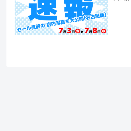
の特性上
なります）
実際の店