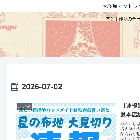
大塚屋ネットシ
布と手作りのテー
2026-07-02
【速報
おしらせ
道本店編
ぬのにちは
名古屋の
品内容が
ぷりにお