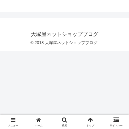
がった、薄手のコットンリネンシーチン
グプリント生地です。デザインの魅力・
風合いの良さもさることながら、こちら
の布地は【数量限定特価】となり、ます
ます魅力が増しました。これまでは通販
のみで販売をしていたのですが、大塚屋
車道本店でもリネン生地コーナーにて販
大塚屋ネットショップブログ
売を開始いたしましたところ「夏の布地
大見切り」のセール対象ではないにもか
© 2018 大塚屋ネットショップブログ.
か
メニュー
ホーム
検索
トップ
サイドバー