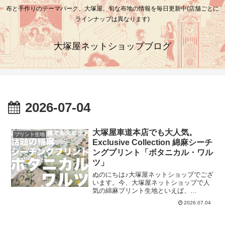
布と手作りのテーマパーク、大塚屋。旬な布地の情報を毎日更新中(店舗ごとに
ラインナップは異なります)
大塚屋ネットショップブログ
2026-07-04
大塚屋車道本店でも大人気。
プリント生地
Exclusive Collection 綿麻シーチ
ングプリント「ボタニカル・ワル
ツ」
ぬのにちは♪大塚屋ネットショップでござ
います。今、大塚屋ネットショップで人
気の綿麻プリント生地といえば、
Exclusive Collection 綿麻シーチングプリ
2026.07.04
ント「ボタニカル・ワルツ」抜きには語
れません。こちらの商品は、エンジェル
ソフト加工により柔らかな風合いに仕上