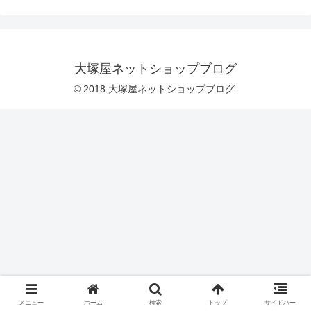
合は完売です）また、こちらのソフトシ
ンプルチュールと相性がよいのが、これ
までのブログでもご紹介しました「ソフ
トブロード」です。やわらかな雰囲気同
士の生地が、上品になじみます。こちら
の写真は、ソフトシンプルチュールの
大塚屋ネットショップブログ
「スカイブルー」と、ソフトブロードの
「ブルーグレー」を組み合わせていま
© 2018 大塚屋ネットショップブログ.
す。ぜひ、お気に入りのカラー
メニュー
ホーム
検索
トップ
サイドバー