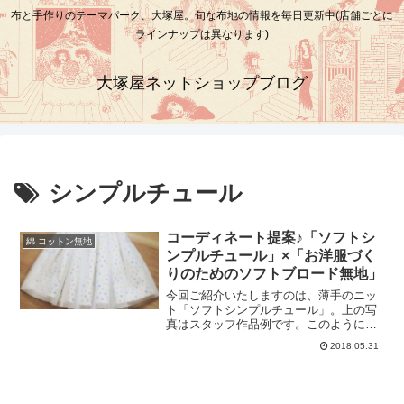
布と手作りのテーマパーク、大塚屋。旬な布地の情報を毎日更新中(店舗ごとに
ラインナップは異なります)
大塚屋ネットショップブログ
シンプルチュール
コーディネート提案♪「ソフトシ
綿 コットン無地
ンプルチュール」×「お洋服づく
りのためのソフトブロード無地」
今回ご紹介いたしますのは、薄手のニッ
ト「ソフトシンプルチュール」。上の写
真はスタッフ作品例です。このように、
スカートに重ねて、フワッと可愛らしく
2018.05.31
表現できるのがソフトシンプルチュール
の特徴です。（下地に使用していますド
ット柄は完売いたしました）ソフトシン
プルチュール（リンク先に商品がない場