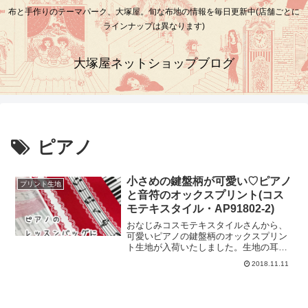
布と手作りのテーマパーク、大塚屋。旬な布地の情報を毎日更新中(店舗ごとに
ラインナップは異なります)
大塚屋ネットショップブログ
ピアノ
小さめの鍵盤柄が可愛い♡ピアノ
プリント生地
と音符のオックスプリント(コス
モテキスタイル・AP91802-2)
おなじみコスモテキスタイルさんから、
可愛いピアノの鍵盤柄のオックスプリン
ト生地が入荷いたしました。生地の耳と
並行に、音符や鍵盤、レース模様がスト
2018.11.11
ライプ状に描かれています。鍵盤柄は、
実際の鍵盤よりもかなり小さめの縮尺で
す。＼ 「ド」から「ソ」までが約45ミ
リ♪ ／そのため、「ポーチ」「巾着」な