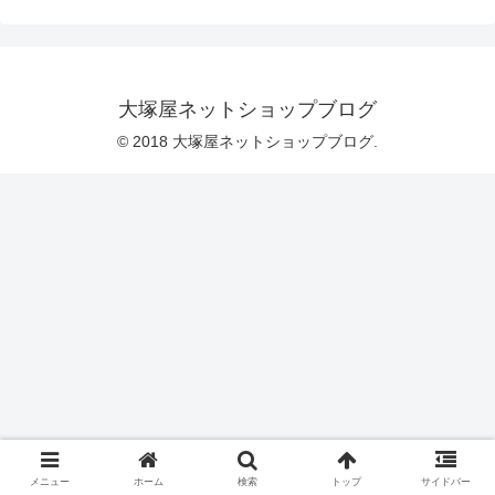
どをはじめとしまして、「入園入学グッ
ズ」などの制作に向いています。＼ 黒
以外にも、ピンク、サックス、レッドも
ございます♪ ／また、ピアノのテキスト
を入れる「レッスンバッグ」にもぜひオ
ススメです♪楽しい音楽の時間のおとも
大塚屋ネットショップブログ
に、ぜひこちらの「ピアノと音符のオッ
クスプリント」をご活用くださいませ♪ピ
© 2018 大塚屋ネットショップブログ.
アノと音符のオッ
メニュー
ホーム
検索
トップ
サイドバー