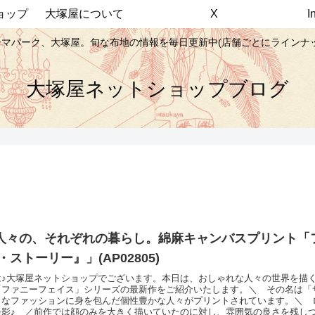
ョップ
大塚屋について
X
マパーク、大塚屋。旬な布地の情報を毎日更新中(店舗ごとにラインナ
大塚屋ネットショップブログ
人々の、それぞれの暮らし。綿麻キャンバスプリント「
・ストーリー』」(AP02805)
は♪大塚屋ネットショップでございます。本日は、おしゃれな人々の世界を描
「ファニーフェイス」シリーズの最新作をご紹介いたします。＼ その名は
まなファッションに身を包んだ個性豊かな人々がプリントされています。＼ 
撮影♪ ／前作では顔のみを大きく描いていたのに対し、雰囲気の良さを残し