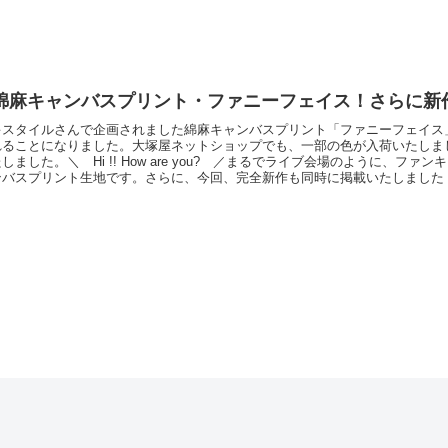
バス・ファニーフェイス」です。そして左側が、この度新しく掲載をいたしま
ファニーフェイス」です。ソックリな柄ですが、シーチング生地のほうが少し
。そこで
綿麻キャンバスプリント・ファニーフェイス！さらに新
キスタイルさんで企画されました綿麻キャンバスプリント「ファニーフェイス
れることになりました。大塚屋ネットショップでも、一部の色が入荷いたしま
しました。＼ Hi !! How are you? ／まるでライブ会場のように、ファ
ンバスプリント生地です。さらに、今回、完全新作も同時に掲載いたしまし
H...!!! ／まるでアメコミ（アメリカンコミック）のように、吹き出しやイ
す。スクリーントーンを使ったかのようなポップな水玉にも注目です。「巾着