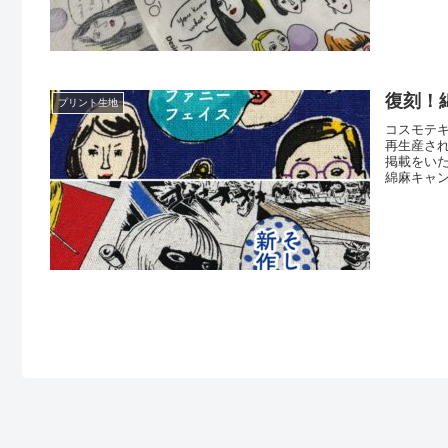
麻キャン
リント・
ています
復刻！
プリント生地
コスモテ
再生産さ
掲載をいた
綿麻キャ
SWOOS
リックで
「クッ