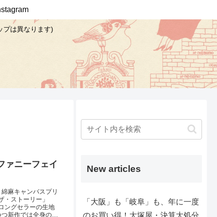
Instagram
ップは異なります)
ファニーフェイ
New articles
く綿麻キャンバスプリ
「ザ・ストーリー」
「大阪」も「岐阜」も、年に一度
ロングセラーの生地
のお買い得！大塚屋・決算大処分
つつ新作では全身のシ