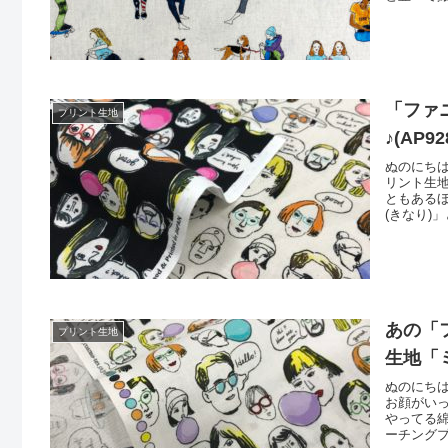
ルエット
ので、勝
いる人が
「ファ
プリント生地
♪(AP
ぬのにちは
リント生
ともある
(きなり)
がシーチ
にて加工
トは「綿
あの「
プリント生地
生地「ミ
ぬのにち
お顔がい
やってる
ーチング