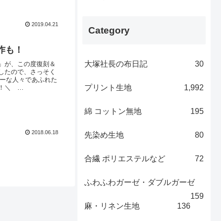
した「シーチングプ
小さめにプリントし
2019.04.21
Category
作も！
大塚社長の布日記
30
」が、この度復刻＆
したので、さっそく
ンキーな人々であふれた
プリント生地
1,992
た！＼
ラストの描かれたファブ
」、「ポーチ」、
綿 コットン無地
195
2018.06.18
先染め生地
80
合繊 ポリエステルなど
72
ふわふわガーゼ・ダブルガーゼ
159
麻・リネン生地
136