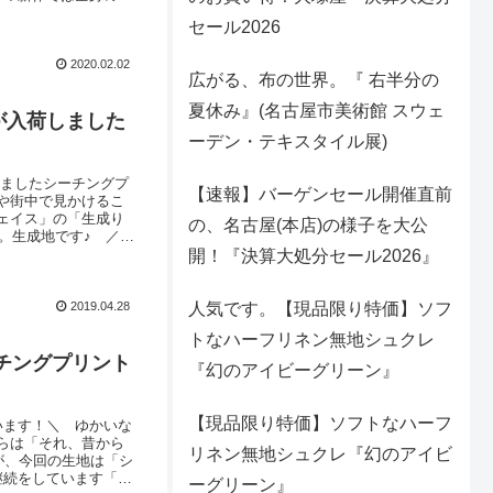
、せっかくの機会な
セール2026
塚屋をアピールして
2020.02.02
広がる、布の世界。『 右半分の
夏休み』(名古屋市美術館 スウェ
が入荷しました
ーデン・テキスタイル展)
しましたシーチングプ
【速報】バーゲンセール開催直前
や街中で見かけるこ
ェイス」の「生成り
の、名古屋(本店)の様子を大公
。生成地です♪ ／左
らも「綿かす残し」
開！『決算大処分セール2026』
は、シーチングプリン
2019.04.28
人気です。【現品限り特価】ソフ
トなハーフリネン無地シュクレ
チングプリント
『幻のアイビーグリーン』
【現品限り特価】ソフトなハーフ
います！＼ ゆかいな
らは「それ、昔から
リネン無地シュクレ『幻のアイビ
が、今回の生地は「シ
継続をしています「綿
ーグリーン』