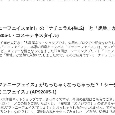
を描いています。生地を眺めていると、人々の会話が聞こえてきそう！そこで
手にセリフをいれてみました。＼ ワイワイにぎやか！ ／さりげな〜く、大
いることにお
ニーフェイスmini」の「ナチュラル(生成)」と「黒地」
92805-1・コスモテキスタイル)
♪"布が大好き！"大塚屋ネットショップです。先日のブログでご紹介をいた
地「ミニフェイス」。本家の綿麻キャンバス「ファニーフェイス」は、テレビ
ほど、メジャーな柄となってきました♡今回は、シーチングプリント「ミニフ
」と「黒地」が追加で入荷いたしましたので、そのご紹介です♪＼ ナチュラル
ング、右が綿麻キャンバスプリントです。厚みやお顔のサイズは違えど、どち
をしていますので、雰囲気はよく似ています♡＼ 黒地です♪ ／黒地のほう
かす
ファニーフェイス」がちっちゃくなっちゃった？！シー
ニフェイス」(AP92805-1)
は♪大塚屋ネットショップです。さっそくですが、今回の生地はこちらでござ
っぱい！ ／この柄をご覧いただくと、「布地通（ヌノジツウ）」の皆さまか
綿麻の”ファニーフェイス”でしょ？」とおっしゃられるかもしれません。です
プリント」なのです。＼ 2種類の素材を並べてみました ／右が、従来より