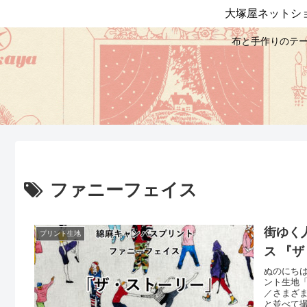
大塚屋ネットシ
布と手作りのテー
ファニーフェイス
街ゆく
プリント生地
ス 『ザ
ぬのにち
ント生地
／さまざ
と並べて