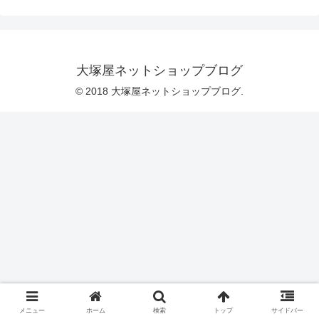
ですので、タテヨコの方向を特に気にせ
ずご使用いただけますのも特徴です。
＼ カラーはこちらの４タイプ ／青系
に関しましては、あざやかな青とビンテ
ージ調の青の2種類がございます。「通園
バッグ」や「クッションカバー」など、
大塚屋ネットショップブログ
ほどよい厚みの生地を活かしたハンドメ
イドにご活用くださいませ♪デニム調オッ
© 2018 大塚屋ネットショップブログ.
クスプリント MAN
メニュー
ホーム
検索
トップ
サイドバー