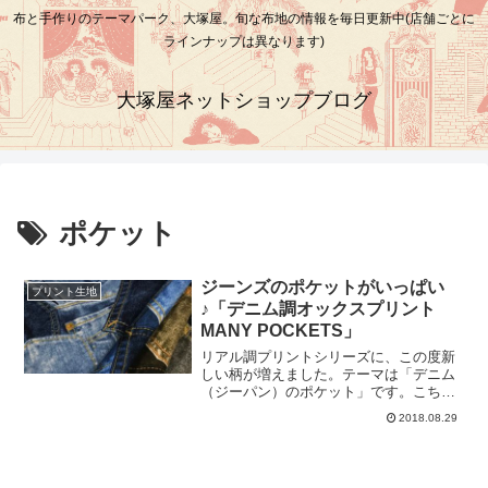
布と手作りのテーマパーク、大塚屋。旬な布地の情報を毎日更新中(店舗ごとに
ラインナップは異なります)
大塚屋ネットショップブログ
ポケット
ジーンズのポケットがいっぱい
プリント生地
♪「デニム調オックスプリント
MANY POCKETS」
リアル調プリントシリーズに、この度新
しい柄が増えました。テーマは「デニム
（ジーパン）のポケット」です。こちら
の通り、立体感のあるポケットに見えま
2018.08.29
すが、実際はオックスフォードの生地に
「ポケット柄」が描かれています。＼
ポケットひとつ分の幅は約９センチ♪ ／
たくさんのポケットが重なるような図案