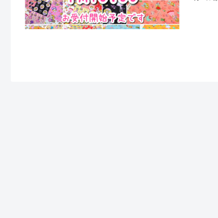
ットショ
新色2点
の世の中