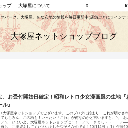
ョップ
大塚屋について
X
マパーク、大塚屋。旬な布地の情報を毎日更新中(店舗ごとにラインナ
大塚屋ネットショップブログ
よ、お受付開始日確定！昭和レトロ少女漫画風の生地『
ール』
は♪大塚屋ネットショップでございます。このブログに始まり、これが明かさ
してもちろん、この柄も！いったい「これ」が何なのかと言いますと、＼ お
 ／＼ いよいよ、大塚屋ネットショップに！！ ／＼ きまし・・・ ／―
自ら、ご挨拶をしてくださいました♡そうなのです！10月14日（月）午後1