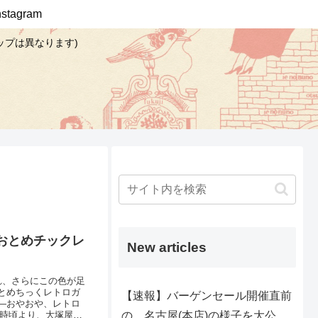
Instagram
ップは異なります)
おとめチックレ
New articles
れ、さらにこの色が足
とめちっくレトロガ
【速報】バーゲンセール開催直前
―おやおや、レトロ
の、名古屋(本店)の様子を大公
0時頃より、大塚屋ネ