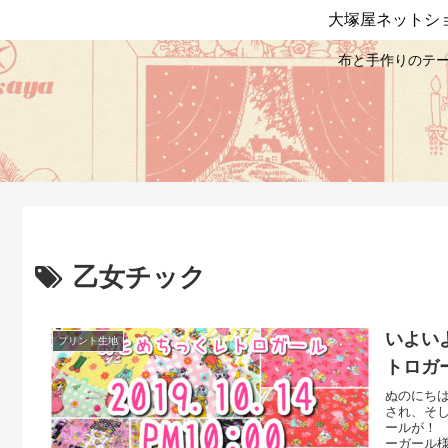
大塚屋ネットシ
布と手作りのテー
乙女チック
いよい
プリント生地
トロガ
ぬのにち
され、そ
ールが！
ーガール様