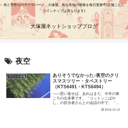
布と手作りのテーマパーク、大塚屋。旬な布地の情報を毎日更新中(店舗ごとに
ラインナップは異なります)
大塚屋ネットショップブログ
夜空
ありそうでなかった♪夜空のクリ
プリント生地
スマスツリー・タペストリー
（KTS6491・KTS6494）
――思い返せば、あれはまだ、今年の春
ごろの出来事です。「コットンこばや
し」の担当者さんとの会話の中で、「ク
リスマスツリーのタペストリー柄を企画
2018.10.15
したいですねぇ」という話になりまし
た。でも、せっかく企画するからには、
何かこう「あたらしさ」も欲しいですよ
ねぇ、という流れになりました。そして