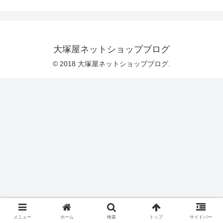
目を閉じて、まだその頃は桜の咲いてい
る季節なのに心の中は１２月の気分にし
て、クリスマスツリーを飾る光景を想像
しました。「――夜空…！！」思わず、
カッ！と目を見開きました。クリスマス
ツリーが一番輝くのは、夜空です！そし
大塚屋ネットショップブログ
て、そこからは話がとんとん拍子に進
み・・・＼ ここに完成！！ ／美しさ
© 2018 大塚屋ネットショップブログ.
をひき立てるために、採用したの
メニュー
ホーム
検索
トップ
サイドバー