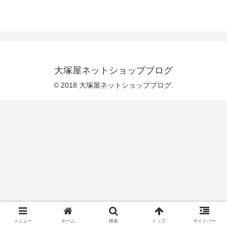
わたしたち大塚屋にとっての願いのひと
つです。そのきっかけとしまして、今回
はこんなレシピを作りました。「しょう
がくせいのための、じぶんでつくるギャ
ザースカートレシピ」（レシピのPDFデ
ータはこちらです。Ａ4サイズの印刷用に
ご利用ください）レシピには「ひらが
な」と「カタカナ」を使い、小学校低学
大塚屋ネットショップブログ
年のお子様でも保護者のかたと一緒にお
作りいただけるようなシンプルなレシピ
© 2018 大塚屋ネットショップブログ.
になるように心がけ
メニュー
ホーム
検索
トップ
サイドバー