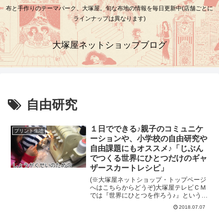
布と手作りのテーマパーク、大塚屋。旬な布地の情報を毎日更新中(店舗ごとに
ラインナップは異なります)
大塚屋ネットショップブログ
自由研究
１日でできる♪親子のコミュニケ
プリント生地
ーションや、小学校の自由研究や
自由課題にもオススメ♪「じぶん
でつくる世界にひとつだけのギャ
ザースカートレシピ」
(※大塚屋ネットショップ・トップページ
へはこちらからどうぞ)大塚屋テレビＣＭ
では『世界にひとつを作ろう♪』というキ
ャッチコピーが出てきます。世界じゅう
2018.07.07
の一人でも多くかたへ、布地をお届け
し、洋裁の楽しさをお伝えすることが、