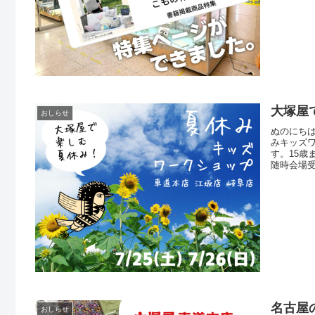
並べてい
大塚屋で
おしらせ
ぬのにちは♪
みキッズワ
す。15
随時会場
屋 車道本
カー」を
名古屋
おしらせ