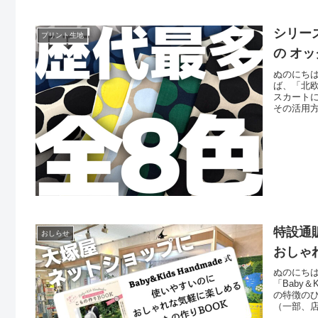
シリー
プリント生地
の オ
ぬのにち
ば、「北
スカート
その活用
加わりま
「HOM
ジュ地に
特設通販
おしらせ
おしゃ
ぬのにち
「Baby
の特徴の
（一部、
して専用