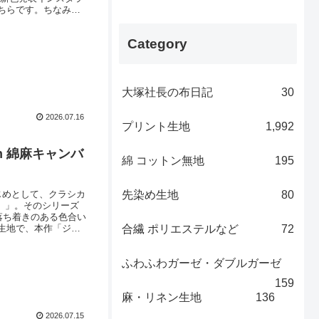
ちらです。ちなみ
わきやすい「ストロ
ティー」。そして、
Category
大塚社長の布日記
30
2026.07.16
プリント生地
1,992
on 綿麻キャンバ
綿 コットン無地
195
先染め生地
80
じめとして、クラシカ
ョン）」。そのシリーズ
。落ち着きのある色合い
合繊 ポリエステルなど
72
生地で、本作「ジュ
。インテリア用に
楽し
ふわふわガーゼ・ダブルガーゼ
159
麻・リネン生地
136
2026.07.15