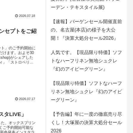
ーデン・テキスタイル展)
2026.07.18
【速報】バーゲンセール開催直前
の、名古屋(本店)の様子を大公
コンセプトをご紹
開！『決算大処分セール2026』
ート」のご予約開始に
人気です。【現品限り特価】ソフ
けます。およそ30
tshop)がシェアした
トなハーフリネン無地シュクレ
ィ」「ストロベリー
す。継続３カラー
『幻のアイビーグリーン』
継続カラ
【現品限り特価】ソフトなハーフ
リネン無地シュクレ『幻のアイビ
2026.07.17
ーグリーン』
タLIVE」
【予告編】年に一度の徹底売り尽
くし！大塚屋の決算大処分セール
した、オックスプリン
くご予約開始可能な
2026
「新色発表インスタラ