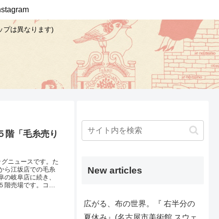
Instagram
ップは異なります)
５階「毛糸売り
ッグニュースです。た
New articles
から江坂店での毛糸
阜の岐阜店に続き、
５階売場です。コー
ます。＼ プレゼン
8月21日～9月2日の
広がる、布の世界。『 右半分の
夏休み』(名古屋市美術館 スウェ