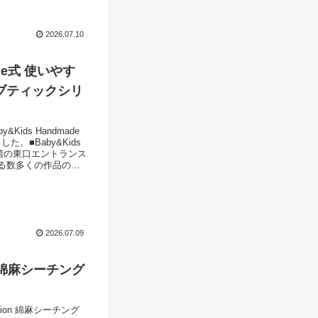
2026.07.10
de式 使いやす
ィブティックシリ
ds Handmade
■Baby&Kids
１階の東口エントランス
る数多くの作品の実
いです。写真をたく
2026.07.09
n 綿麻シーチング
ion 綿麻シーチング