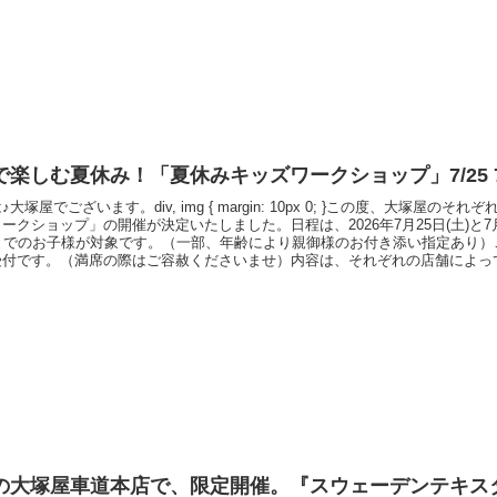
ます。「こもの作りBOOK」をすでにお持ちのお客さまも、これから検討くだ
楽しむ夏休み！「夏休みキッズワークショップ」7/25 7
大塚屋でございます。div, img { margin: 10px 0; }この度、大塚屋の
ークショップ」の開催が決定いたしました。日程は、2026年7月25日(土)と7月
歳までのお子様が対象です。（一部、年齢により親御様のお付き添い指定あり）
受付です。（満席の際はご容赦くださいませ）内容は、それぞれの店舗によっ
店（名古屋）7月25日(土) 「タグワッペンキーホルダー」を作ろう！7月26日(
貼ってオリジナルバッグを作ろう！■大塚屋
の大塚屋車道本店で、限定開催。『スウェーデンテキス