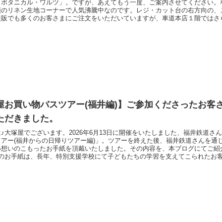
「ボタニカル・ワルツ」。ですが、あえてもう一度、ご案内させてください。
頭のリネン生地コーナーで人気沸騰中なのです。レジ・カット台の右方向の、
通販でも多くのお客さまにご注文をいただいていますが、車道本店１階ではさ
で売れています。風合いが柔らかく肌触りが良い布地ですので、こうして実際
ご支持をいただいていることをとても嬉しく思います。ありがとうございます
屋お買い物バスツアー(福井編)】ご参加くださったお客
ただきました。
♪大塚屋でございます。2026年6月13日に開催をいたしました、福井鉄道さ
ツアー(福井からの日帰りツアー編)」。ツアーを終えた後、福井鉄道さんを通
い想いのこもったお手紙を頂戴いたしました。その内容を、本ブログにてご紹
目のお手紙は、長年、特別支援学校にて子どもたちの学習を支えてこられたお
販のケアグッズは体や状況に合わないことも多く、「その人に合わせた手作り
んあるそうです。過去には、通学時の困りごとを解決するために、その子専用
エ