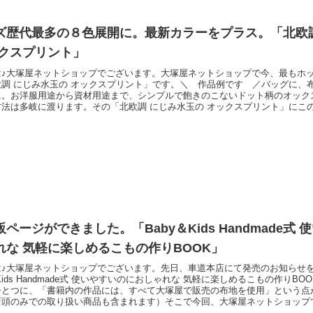
ズ歴代最多の８色展開に。最新カラーをプラス。「北欧
ックスプリント」
は♪大塚屋ネットショップでございます。大塚屋ネットショップで今、最もホ
欧調 にじみ水玉の オックスプリント」です。＼ 作品例です ／バッグに、
に。お洋服用途から資材用途まで、シンプルで飽きのこないドット柄のオック
方法は多岐に渡ります。その「北欧調 にじみ水玉の オックスプリント」にこ
した。その２色というのが、こちらです。＼ 新・色！ ／当店の人気商品 
E」と併せて撮影してみました。１色目は、ネイビー地に緑のドットの組み合わ
黒
ページができました。「Baby＆Kids Handmade式
れな 気軽に楽しめるこもの作りBOOK」
は♪大塚屋ネットショップでございます。先日、車道本店にて発売のお知らせ
＆Kids Handmade式 使いやすいのにおしゃれな 気軽に楽しめるこもの作りBO
ひとつに、「書籍内の作品には、すべて大塚屋で販売の布地を使用」という点
店頭のみでの取り扱い商品も含まれます）そこで今回、大塚屋ネットショップ
の書籍特集ページをご用意いたしました。こういった作品例の下に、通販の商