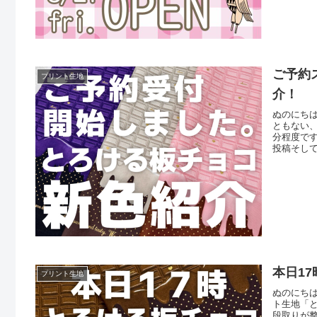
ご予約
プリント生地
介！
ぬのにち
ともない
分程度です。
投稿そし
チョコ」
「ベーシ
本日1
プリント生地
ぬのにち
ト生地「
段取りが整