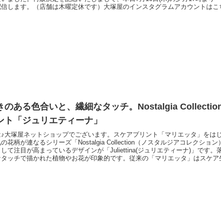
配信します。（店舗は木曜定休です）大塚屋のインスタグラムアカウントはこ
に商品ページでは新色のタイトルのみ先行発表しています。比較的イメージの
ョコ」。なんとなく紅茶っぽい色なのかなと想像のひろがる「ロイヤルミルク
ポイズン
のある色合いと、繊細なタッチ。Nostalgia Collecti
ント「ジュリエティーナ」
は♪大塚屋ネットショップでございます。スケアプリント「マリエッタ」をは
の花柄が連なるシリーズ「Nostalgia Collection（ノスタルジアコレクシ
して注目が高まっているデザインが「Juliettina(ジュリエティーナ)」です
なタッチで描かれた植物やお花が印象的です。従来の「マリエッタ」はスケア
ーナ」はそれよりも厚みのある綿麻キャンバス生地です。カラーは全５色展開
服づくりにも、アンティーク感のあるこちらの生地で、お洒落な作品づくりを