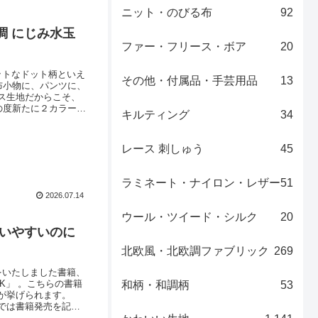
ニット・のびる布
92
調 にじみ水玉
ファー・フリース・ボア
20
ットなドット柄といえ
その他・付属品・手芸用品
13
布小物に、パンツに、
ス生地だからこそ、
の度新たに２カラーが
キルティング
34
オックスフォード無地
せ。２色目は、ベー
レース 刺しゅう
45
ラミネート・ナイロン・レザー
51
2026.07.14
ウール・ツイード・シルク
20
 使いやすいのに
北欧風・北欧調ファブリック
269
をいたしました書籍、
OK」 。こちらの書籍
和柄・和調柄
53
が挙げられます。
では書籍発売を記念
品ページを見やすく