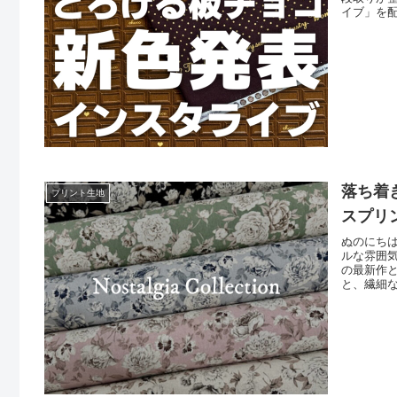
イブ」を
に、すで
ベリーチ
魅惑の…
落ち着き
プリント生地
スプリ
ぬのにち
ルな雰囲気
の最新作と
と、繊細
リエティ
も、お洋