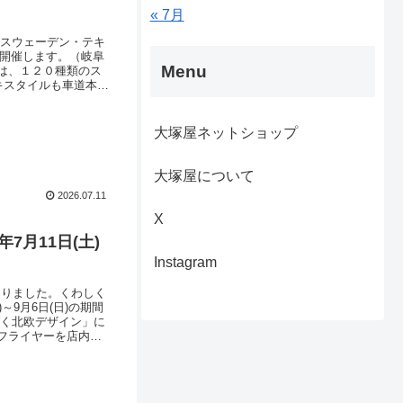
« 7月
『スウェーデン・テキ
を開催します。（岐阜
Menu
は、１２０種類のス
キスタイルも車道本店
、クラーク＆クラーク
(7月11日に撮影
大塚屋ネットショップ
大塚屋について
2026.07.11
X
月11日(土)
Instagram
なりました。くわしく
～9月6日(日)の期間
づく北欧デザイン」に
フライヤーを店内１
企画として、大塚屋
ブログの本題は