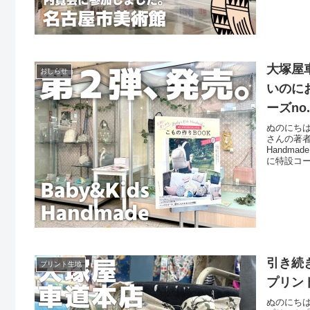
大塚屋車
おしらせ
いのに
ーズno.
ぬのにちは♪
さんの著者
Handm
に特設コ
物を飾り
さん撮影
引き続き
プリント生地
プリン
ぬのにちは♪