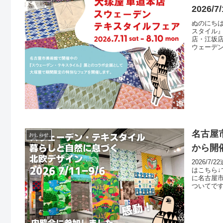
2026/7
ぬのにちは
スタイル』
店・江坂
ウェーデ
限定の特
など）ぜひ
名古屋
おしらせ
から開
2026/
はこちら↓
に名古屋
ついてで
階で配布
車道本店