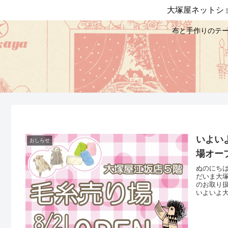
大塚屋ネットシ
布と手作りのテー
いよい
おしらせ
場オー
ぬのにち
だいま大
のお取り
いよいよ
ナー新設
ト企画？ 
期間中「