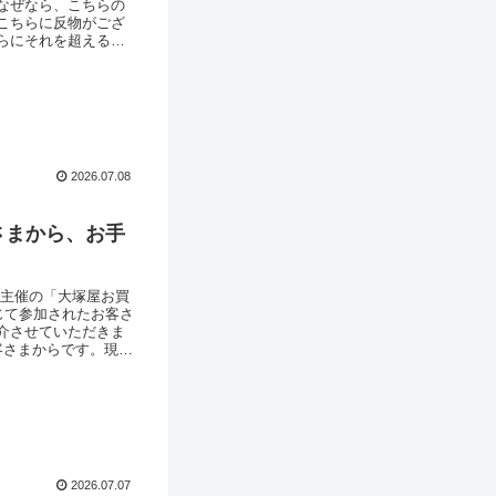
なぜなら、こちらの
こちらに反物がござ
らにそれを超えるほ
に店頭でも多くのお
！嬉しくて、スカー
2026.07.08
さまから、お手
ん主催の「大塚屋お買
じて参加されたお客さ
介させていただきま
客さまからです。現場
」が必要になる場面
のバッグを手作りし
2026.07.07