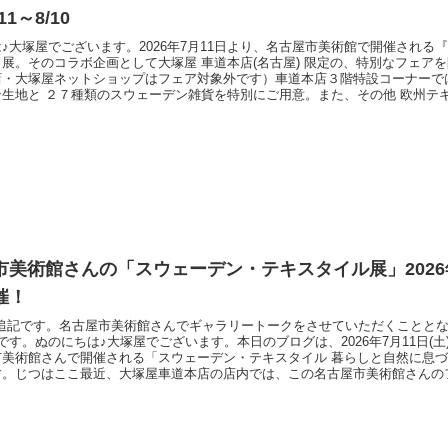
/11～8/10
♪大塚屋でございます。2026年7月11日より、名古屋市美術館で開催される
展。そのコラボ企画として大塚屋 車道本店(名古屋) 限定の、特別なフェア
店・大塚屋ネットショップはフェア対象外です）車道本店３階特設コーナーで
ン生地と ２７種類のスウェーデン雑貨を特別にご用意。また、その他 欧州テ
別価格にてご用意いたします。（マリメッコ、ティルダ、キャス キッドソン
、この機会に大塚屋車道本店へご来店くださいませ。大塚屋車道本店 店内写真
市美術館さんの「スウェーデン・テキスタイル展」2026年7
催！
7/22追記です。名古屋市美術館さんでギャラリートークをさせていただくことと
です。ぬのにちは♪大塚屋でございます。本日のブログは、2026年7月11日(土)
市美術館さんで開催される「スウェーデン・テキスタイル 暮らしと自然に息
す。じつはここ最近、大塚屋車道本店の店内では、この名古屋市美術館さんの
しています。というのも、こちらのスウェーデン・テキスタイル展とのコラボ
で「スウェーデンテキスタイルフェア」を開催予定だからです。そして今回の