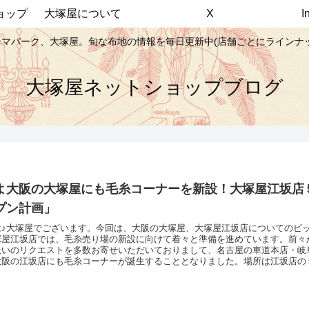
ョップ
大塚屋について
X
マパーク、大塚屋。旬な布地の情報を毎日更新中(店舗ごとにラインナ
大塚屋ネットショップブログ
よ大阪の大塚屋にも毛糸コーナーを新設！大塚屋江坂店
プン計画」
は♪大塚屋でございます。今回は、大阪の大塚屋、大塚屋江坂店についてのビ
塚屋江坂店では、毛糸売り場の新設に向けて着々と準備を進めています。前々
扱いのリクエストを多数お寄せいただいておりまして、名古屋の車道本店・岐
大阪の江坂店にも毛糸コーナーが誕生することとなりました。場所は江坂店の
にあたり、フロア内の大改装や専用の大型什器の準備なども平行して行ってい
／オープン予定は、2026年8月21日、金曜日。オープンを記念いたしまして、
江