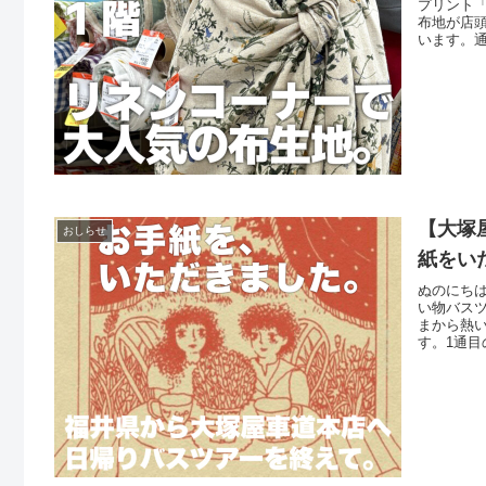
プリント
布地が店
います。
どの勢い
客さまの
【大塚
おしらせ
紙をい
ぬのにちは
い物バス
まから熱
す。1通
では、市
がたくさ
てあげた