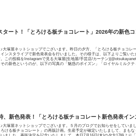
スタート！「とろける板チョコレート」2026年の新色
は♪大塚屋ネットショップでございます。昨日の夕方、「とろける板チョコレ
、インスタライブで新色発表会を行いました。その様子は、以下よりご覧いただ
この投稿をInstagramで見る大塚屋(生地屋/手芸店/カーテン)(@otsukayane
てその新色というのが、以下の写真の「魅惑のポイズン」「ロイヤルミルクテ
の３色です。これより、それぞれのカラー制作にこめた想いを述べてまいりま
ック」「ホワイトチョコ」「チョコミント」新色についてお伝えするまえに、
7時、新色発表！「とろける板チョコレート新色発表インス
は♪大塚屋ネットショップでございます。５月のブログでお知らせをしていま
とろける板チョコレート」の再販計画。生産予定が確定いたしまして、まもな
いました。再販決定を記念いたしまして、本日7月16日(木)の夕方17時より