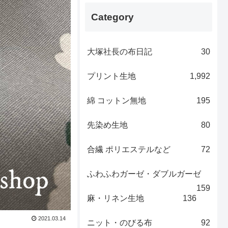
Category
大塚社長の布日記
30
プリント生地
1,992
綿 コットン無地
195
先染め生地
80
合繊 ポリエステルなど
72
ふわふわガーゼ・ダブルガーゼ
159
麻・リネン生地
136
2021.03.14
ニット・のびる布
92