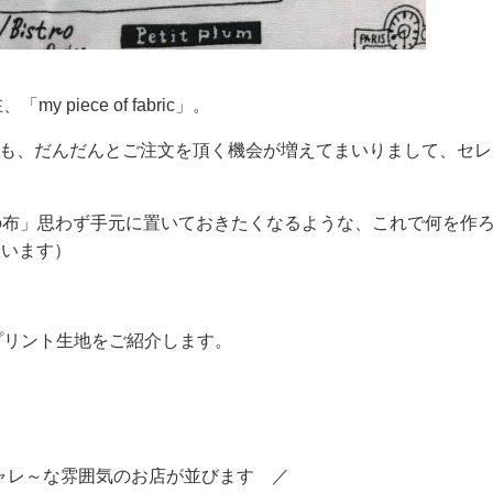
iece of fabric」。
した当初よりも、だんだんとご注文を頂く機会が増えてまいりまして、
は、「私好みの布」思わず手元に置いておきたくなるような、これで何を
ています）
プリント生地をご紹介します。
ャレ～な雰囲気のお店が並びます ／