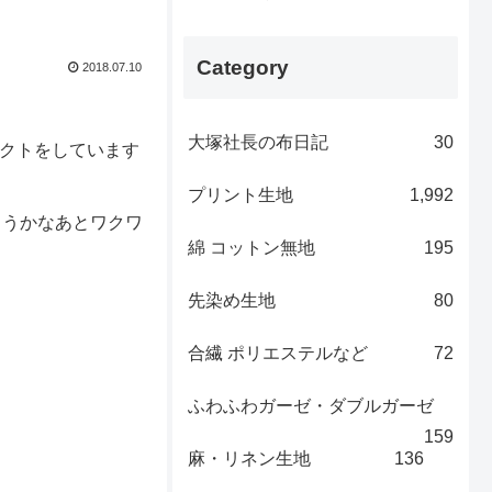
Category
2018.07.10
大塚社長の布日記
30
セレクトをしています
プリント生地
1,992
作ろうかなあとワクワ
綿 コットン無地
195
先染め生地
80
合繊 ポリエステルなど
72
ふわふわガーゼ・ダブルガーゼ
159
麻・リネン生地
136