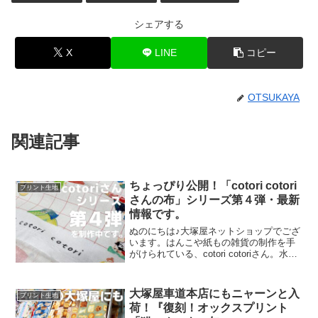
シェアする
X
LINE
コピー
OTSUKAYA
関連記事
ちょっぴり公開！「cotori cotori
プリント生地
さんの布」シリーズ第４弾・最新
情報です。
ぬのにちは♪大塚屋ネットショップでござ
います。はんこや紙もの雑貨の制作を手
がけられている、cotori cotoriさん。水彩
絵の具や色鉛筆などを用いて制作された
絵を元に、さまざまな可愛いグッズを展
開されています。cotori cotori
大塚屋車道本店にもニャーンと入
プリント生地
荷！『復刻！オックスプリント