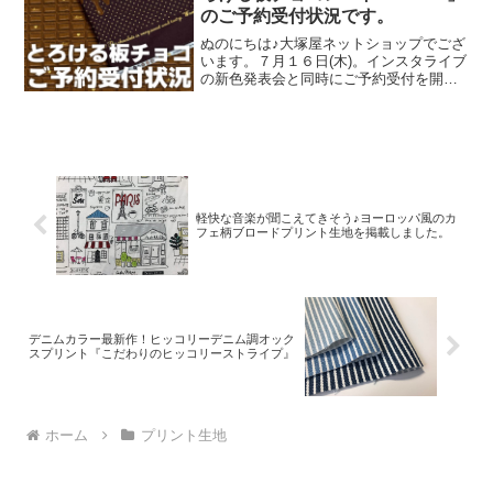
のご予約受付状況です。
ぬのにちは♪大塚屋ネットショップでござ
います。７月１６日(木)。インスタライブ
の新色発表会と同時にご予約受付を開始
いたしました、オックスプリント生地
「とろける板チョコレート」2026バージ
ョン。「復刻カラー３色」と「新色３
色」の全６色にて展
軽快な音楽が聞こえてきそう♪ヨーロッパ風のカ
フェ柄ブロードプリント生地を掲載しました。
デニムカラー最新作！ヒッコリーデニム調オック
スプリント『こだわりのヒッコリーストライプ』
ホーム
プリント生地