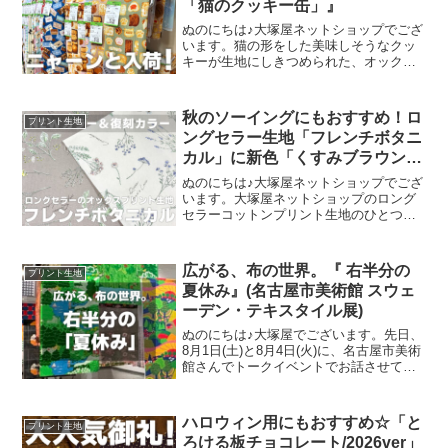
「猫のクッキー缶」』
ぬのにちは♪大塚屋ネットショップでござ
います。猫の形をした美味しそうなクッ
キーが生地にしきつめられた、オックス
プリント・猫のクッキー缶。復刻生産の
夢が叶いまして、ご覧の６色がそろいま
した。ご予約をくださっていましたお客
秋のソーイングにもおすすめ！ロ
プリント生地
様への発送が完了し、現
ングセラー生地「フレンチボタニ
カル」に新色「くすみブラウン」
が登場！
ぬのにちは♪大塚屋ネットショップでござ
います。大塚屋ネットショップのロング
セラーコットンプリント生地のひとつ
に、「フレンチボタニカル」がございま
す。昨年の夏に新色として仲間に加わっ
た「ペールピンク」の再販が、この度決
広がる、布の世界。『 右半分の
プリント生地
定いたしました。2026
夏休み』(名古屋市美術館 スウェ
ーデン・テキスタイル展)
ぬのにちは♪大塚屋でございます。先日、
8月1日(土)と8月4日(火)に、名古屋市美術
館さんでトークイベントでお話させてい
ただきました。ご参加くださったお客さ
まは延べ246名で、暑い中、たくさんのお
客さまにご来場いただきましたことを御
ハロウィン用にもおすすめ☆「と
プリント生地
礼申し上
ろける板チョコレート/2026ver」