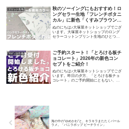
絵を元に、さまざまな可愛いグッズを展
開されています。cotori cotori
秋のソーイングにもおすすめ！ロ
プリント生地
ングセラー生地「フレンチボタニ
カル」に新色「くすみブラウン」
が登場！
ぬのにちは♪大塚屋ネットショップでござ
います。大塚屋ネットショップのロング
セラーコットンプリント生地のひとつ
に、「フレンチボタニカル」がございま
す。昨年の夏に新色として仲間に加わっ
た「ペールピンク」の再販が、この度決
ご予約スタート！「とろける板チ
プリント生地
定いたしました。2026
ョコレート」2026年の新色コン
セプトをご紹介！
ぬのにちは♪大塚屋ネットショップでござ
います。昨日の夕方、「とろける板チョ
コレート」のご予約開始にともない、イ
ンスタライブで新色発表会を行いまし
た。その様子は、以下よりご覧いただけ
ます。およそ30分程度です。この投稿を
Instagramで見
海の中の”ゆめかわ”と、キラキラまたたくパール
ラメ。「バニラポップ ビーチライン」