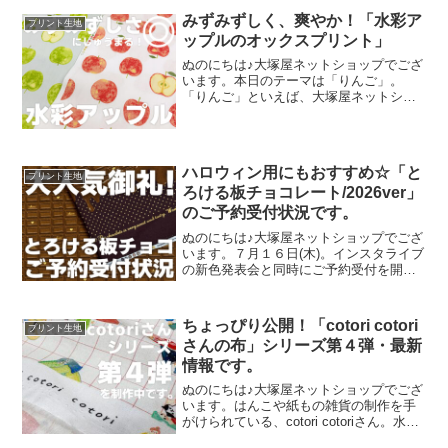
みずみずしく、爽やか！「水彩ア
プリント生地
ップルのオックスプリント」
ぬのにちは♪大塚屋ネットショップでござ
います。本日のテーマは「りんご」。
「りんご」といえば、大塚屋ネットショ
ップにはさまざまなりんごモチーフの生
地がございます。そして、今回新たに追
加された「りんご」が、「水彩アップル
のオックスプリント」です
ハロウィン用にもおすすめ☆「と
プリント生地
ろける板チョコレート/2026ver」
のご予約受付状況です。
ぬのにちは♪大塚屋ネットショップでござ
います。７月１６日(木)。インスタライブ
の新色発表会と同時にご予約受付を開始
いたしました、オックスプリント生地
「とろける板チョコレート」2026バージ
ョン。「復刻カラー３色」と「新色３
ちょっぴり公開！「cotori cotori
プリント生地
色」の全６色にて展
さんの布」シリーズ第４弾・最新
情報です。
ぬのにちは♪大塚屋ネットショップでござ
います。はんこや紙もの雑貨の制作を手
がけられている、cotori cotoriさん。水彩
絵の具や色鉛筆などを用いて制作された