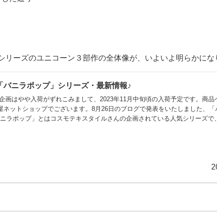
シリーズのユニコーン３部作の全体像が、いよいよ明らかにな
「バニラポップ」シリーズ・最新情報♪
ちらの企画はやや入荷がずれこみまして、2023年11月中旬頃の入荷予定です。商
屋ネットショップでございます。8月26日のブログで発表をいたしました、「
バニラポップ」とはコスモテキスタイルさんの企画されている人気シリーズで
のが特長です。そのシリーズの新企画として、こちらの「パステルハート＆ユ
けて進行中です。さらに今回、「バニラポップ」シリーズにもう２デザインの
たのは「ギンガムチェック×ユニコ
2