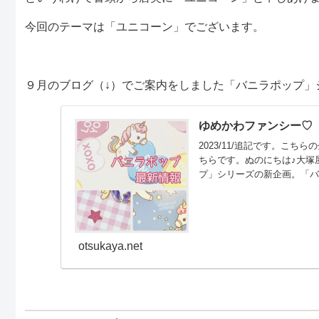
今回のテーマは「ユニコーン」でございます。
９月のブログ（↓）でご案内をしました「バニラポップ」
ゆめかわファンシー♡
2023/11/追記です。こ
ちらです。ぬのにちは♪大塚
プ」シリーズの新企画。「
「ゆめかわファンシー」な
ックス(仮名)」が生産に向
ることがわかりました。現れ
otsukaya.net