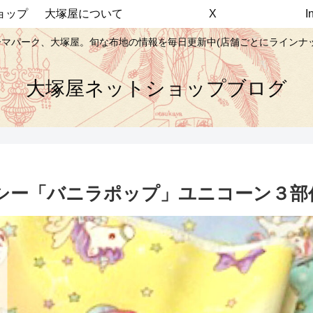
ョップ
大塚屋について
X
マパーク、大塚屋。旬な布地の情報を毎日更新中(店舗ごとにラインナ
大塚屋ネットショップブログ
シー「バニラポップ」ユニコーン３部