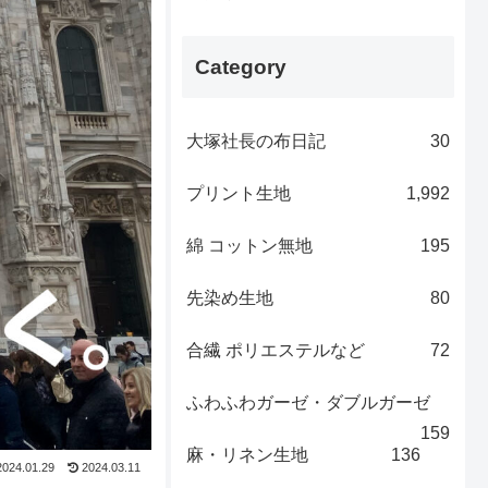
Category
大塚社長の布日記
30
プリント生地
1,992
綿 コットン無地
195
先染め生地
80
合繊 ポリエステルなど
72
ふわふわガーゼ・ダブルガーゼ
159
麻・リネン生地
136
2024.01.29
2024.03.11