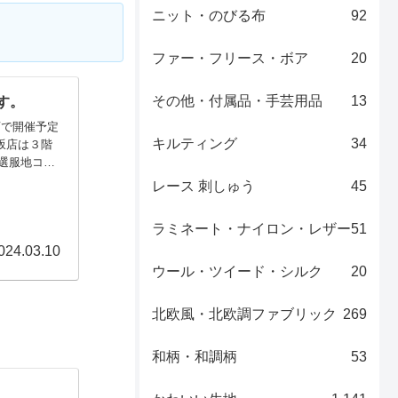
ニット・のびる布
92
ファー・フリース・ボア
20
その他・付属品・手芸用品
13
す。
店で開催予定
キルティング
34
坂店は３階
特選服地コー
車道本店で撮
レース 刺しゅう
45
24年3月
ラミネート・ナイロン・レザー
51
024.03.10
ウール・ツイード・シルク
20
北欧風・北欧調ファブリック
269
和柄・和調柄
53