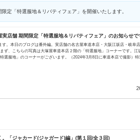
で期間限定「特選服地＆リバティフェア」を開催いたします。
屋実店舗 期間限定「特選服地＆リバティフェア」のお知らせで
ます。本日のブログは番外編。実店舗の名古屋車道本店・大阪江坂店・岐阜
。まず、こちらの写真は大塚屋車道本店２階の「特選服地」コーナーです。江
特選服地」のコーナーがございます。（2024年3月8日に車道本店で撮影）
な「リバティプリント」のコーナーも併設しています。（2024年3月8日に
下の期間限定で「特選服地＆リバティフェア」を開催いたします開催期間：20
業時間：午前10時～午後6時3
2
。「ジャカード(ジャガード)編」(第１回/全３回)