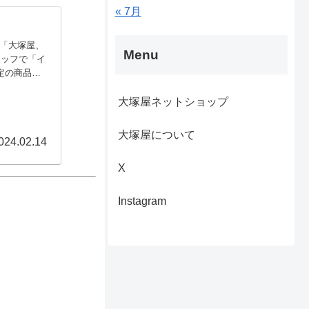
« 7月
【「大塚屋、
Menu
タッフで「イ
定の商品の
、「ジャカ
えしています
大塚屋ネットショップ
大塚屋について
024.02.14
X
Instagram