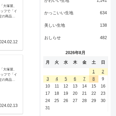
かわいい生地
1,141
【「大塚屋、
タッフで「イ
かっこいい生地
634
定の商品の
、「ジャカ
美しい生地
138
えいたします
おしらせ
482
024.02.12
2026年8月
月
火
水
木
金
土
日
【「大塚屋、
1
2
タッフで「イ
3
4
5
6
7
8
9
定の商品の
、「ジャカ
10
11
12
13
14
15
16
えしています
17
18
19
20
21
22
23
24
25
26
27
28
29
30
024.02.13
31