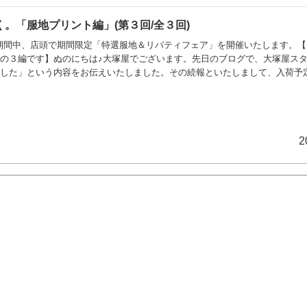
。「服地プリント編」(第３回/全３回)
0日の期間中、店頭で期間限定「特選服地＆リバティフェア」を開催いたします。
の３編です】ぬのにちは♪大塚屋でございます。先日のブログで、大塚屋ス
ました」という内容をお伝えいたしました。その続報といたしまして、入荷予
きます。＼ 車道本店 特選服地コーナー ／仕入れ商品は多岐にわたるため
イード・ウール・刺しゅうレース編」「服地プリント編」の３回に分けてお伝
きましては2024年3月中旬頃から
2