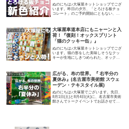
ぬのにちは♪大塚屋ネットショップでござ
います。昨日の夕方、「とろける板チョ
コレート」のご予約開始にともない、イ
ンスタライブで新色発表会を行いまし
た。その様子は、以下よりご覧いただけ
ます。およそ30分程度です。この投稿を
大塚屋車道本店にもニャーンと入
プリント生地
Instagramで見
荷！『復刻！オックスプリント
「猫のクッキー缶」』
ぬのにちは♪大塚屋ネットショップでござ
います。猫の形をした美味しそうなクッ
キーが生地にしきつめられた、オックス
プリント・猫のクッキー缶。復刻生産の
夢が叶いまして、ご覧の６色がそろいま
した。ご予約をくださっていましたお客
広がる、布の世界。『 右半分の
プリント生地
様への発送が完了し、現
夏休み』(名古屋市美術館 スウェ
ーデン・テキスタイル展)
ぬのにちは♪大塚屋でございます。先日、
8月1日(土)と8月4日(火)に、名古屋市美術
館さんでトークイベントでお話させてい
ただきました。ご参加くださったお客さ
まは延べ246名で、暑い中、たくさんのお
客さまにご来場いただきましたことを御
礼申し上