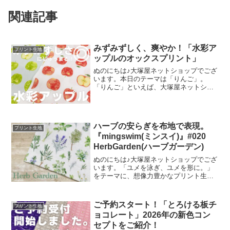
関連記事
みずみずしく、爽やか！「水彩ア
プリント生地
ップルのオックスプリント」
ぬのにちは♪大塚屋ネットショップでござ
います。本日のテーマは「りんご」。
「りんご」といえば、大塚屋ネットショ
ップにはさまざまなりんごモチーフの生
地がございます。そして、今回新たに追
加された「りんご」が、「水彩アップル
のオックスプリント」です
ハーブの安らぎを布地で表現。
プリント生地
『mingswim(ミンスイ)』#020
HerbGarden(ハーブガーデン)
ぬのにちは♪大塚屋ネットショップでござ
います。「ユメを泳ぎ、ユメを形に。」
をテーマに、想像力豊かなプリント生地
をご提案するブランド『mingswim(ミン
スイ)』。そのラインナップは、以下の特
集ページよりご覧いただけます。＼
ご予約スタート！「とろける板チ
プリント生地
mingswi
ョコレート」2026年の新色コン
セプトをご紹介！