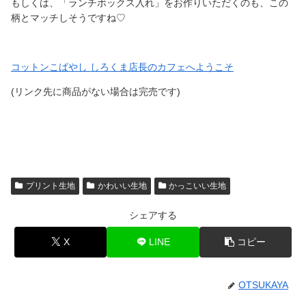
もしくは、「ランチボックス入れ」をお作りいただくのも、この
柄とマッチしそうですね♡
コットンこばやし しろくま店長のカフェへようこそ
(リンク先に商品がない場合は完売です)
プリント生地
かわいい生地
かっこいい生地
シェアする
X
LINE
コピー
OTSUKAYA