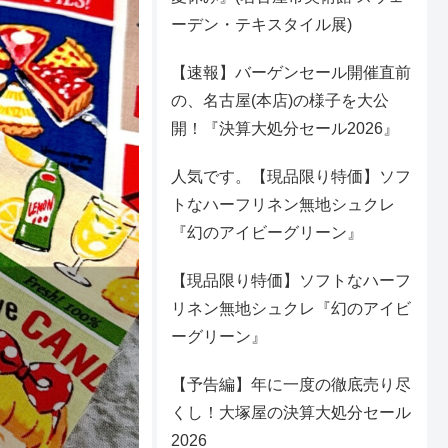
ーデン・テキスタイル展)
【速報】バーゲンセール開催直前
の、名古屋(本店)の様子を大公
開！『決算大処分セール2026』
人気です。【現品限り特価】ソフ
トなハーフリネン無地シュクレ
『幻のアイビーグリーン』
【現品限り特価】ソフトなハーフ
リネン無地シュクレ『幻のアイビ
ーグリーン』
【予告編】年に一度の徹底売り尽
くし！大塚屋の決算大処分セール
2026