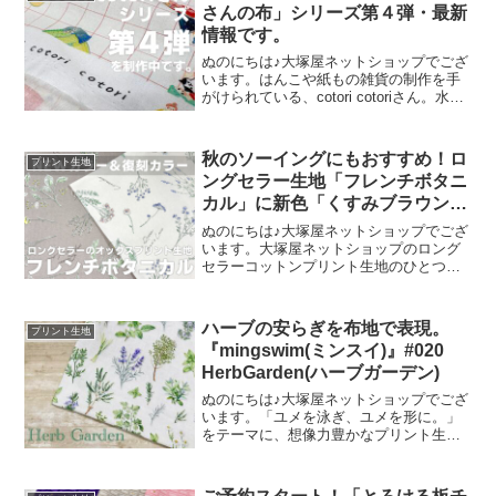
さんの布」シリーズ第４弾・最新
情報です。
ぬのにちは♪大塚屋ネットショップでござ
います。はんこや紙もの雑貨の制作を手
がけられている、cotori cotoriさん。水彩
絵の具や色鉛筆などを用いて制作された
絵を元に、さまざまな可愛いグッズを展
開されています。cotori cotori
秋のソーイングにもおすすめ！ロ
プリント生地
ングセラー生地「フレンチボタニ
カル」に新色「くすみブラウン」
が登場！
ぬのにちは♪大塚屋ネットショップでござ
います。大塚屋ネットショップのロング
セラーコットンプリント生地のひとつ
に、「フレンチボタニカル」がございま
す。昨年の夏に新色として仲間に加わっ
た「ペールピンク」の再販が、この度決
ハーブの安らぎを布地で表現。
プリント生地
定いたしました。2026
『mingswim(ミンスイ)』#020
HerbGarden(ハーブガーデン)
ぬのにちは♪大塚屋ネットショップでござ
います。「ユメを泳ぎ、ユメを形に。」
をテーマに、想像力豊かなプリント生地
をご提案するブランド『mingswim(ミン
スイ)』。そのラインナップは、以下の特
集ページよりご覧いただけます。＼