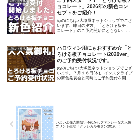
ご予約スタート！「とろける板チ
プリント生地
mingswi
ョコレート」2026年の新色コン
セプトをご紹介！
ぬのにちは♪大塚屋ネットショップでござ
います。昨日の夕方、「とろける板チョ
コレート」のご予約開始にともない、イ
ンスタライブで新色発表会を行いまし
た。その様子は、以下よりご覧いただけ
ます。およそ30分程度です。この投稿を
ハロウィン用にもおすすめ☆「と
プリント生地
Instagramで見
ろける板チョコレート/2026ver」
のご予約受付状況です。
ぬのにちは♪大塚屋ネットショップでござ
います。７月１６日(木)。インスタライブ
の新色発表会と同時にご予約受付を開始
いたしました、オックスプリント生地
「とろける板チョコレート」2026バージ
ョン。「復刻カラー３色」と「新色３
色」の全６色にて展
いよいよ発売開始♡ゆめかわファンシーな大人気
プリント生地「クラシカルモダン2019」！