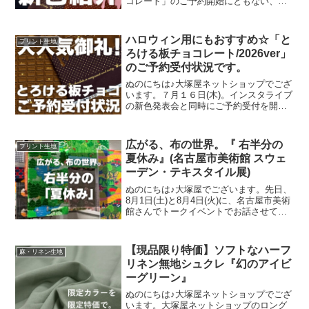
コレート」のご予約開始にともない、イ
ンスタライブで新色発表会を行いまし
た。その様子は、以下よりご覧いただけ
ます。およそ30分程度です。この投稿を
ハロウィン用にもおすすめ☆「と
プリント生地
Instagramで見
ろける板チョコレート/2026ver」
のご予約受付状況です。
ぬのにちは♪大塚屋ネットショップでござ
います。７月１６日(木)。インスタライブ
の新色発表会と同時にご予約受付を開始
いたしました、オックスプリント生地
「とろける板チョコレート」2026バージ
ョン。「復刻カラー３色」と「新色３
広がる、布の世界。『 右半分の
プリント生地
色」の全６色にて展
夏休み』(名古屋市美術館 スウェ
ーデン・テキスタイル展)
ぬのにちは♪大塚屋でございます。先日、
8月1日(土)と8月4日(火)に、名古屋市美術
館さんでトークイベントでお話させてい
ただきました。ご参加くださったお客さ
まは延べ246名で、暑い中、たくさんのお
客さまにご来場いただきましたことを御
【現品限り特価】ソフトなハーフ
麻・リネン生地
礼申し上
リネン無地シュクレ『幻のアイビ
ーグリーン』
ぬのにちは♪大塚屋ネットショップでござ
います。大塚屋ネットショップのロング