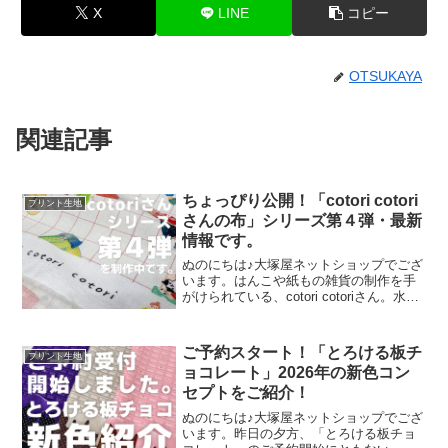
X
LINE
コピー
OTSUKAYA
関連記事
ちょっぴり公開！「cotori cotori
プリント生地
さんの布」シリーズ第４弾・最新
情報です。
ぬのにちは♪大塚屋ネットショップでござ
います。はんこや紙もの雑貨の制作を手
がけられている、cotori cotoriさん。水彩
絵の具や色鉛筆などを用いて制作された
絵を元に、さまざまな可愛いグッズを展
開されています。cotori cotori
ご予約スタート！「とろける板チ
プリント生地
ョコレート」2026年の新色コン
セプトをご紹介！
ぬのにちは♪大塚屋ネットショップでござ
います。昨日の夕方、「とろける板チョ