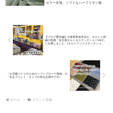
セラー生地、ソフトなハーフリネン無地
「シュクレ」。麻のゴワツキを感じな
い、くったりソフト加工を施した綿麻シ
ーチング生地です。このシュクレに限定
新色が登場しました。その
【ブログ番外編】大塚屋車道本店が、キルトと刺
繍の祭典「名古屋キルト＆ステッチショーVol.2」
に出展しました。(キルトアンドステッチショー
2019)
「お洋服づくりのためのソフトブロード無地」の
「水玉プリント」タイプの布を企画中です♪
ホーム
プリント生地