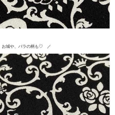
 お城や、バラの柄も♡ ／