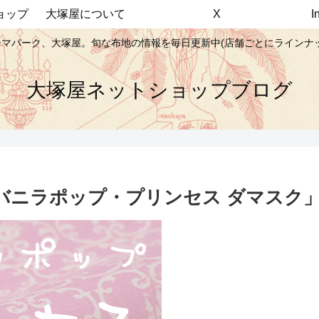
ョップ
大塚屋について
X
マパーク、大塚屋。旬な布地の情報を毎日更新中(店舗ごとにラインナ
大塚屋ネットショップブログ
ラポップ・プリンセス ダマスク」(AP