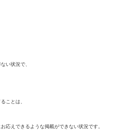
得ない状況で、
。
てることは、
、
にお応えできるような掲載ができない状況です。