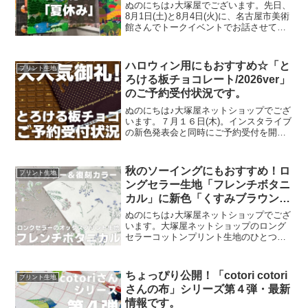
ぬのにちは♪大塚屋でございます。先日、
8月1日(土)と8月4日(火)に、名古屋市美術
館さんでトークイベントでお話させてい
ただきました。ご参加くださったお客さ
まは延べ246名で、暑い中、たくさんのお
客さまにご来場いただきましたことを御
ハロウィン用にもおすすめ☆「と
プリント生地
礼申し上
ろける板チョコレート/2026ver」
のご予約受付状況です。
ぬのにちは♪大塚屋ネットショップでござ
います。７月１６日(木)。インスタライブ
の新色発表会と同時にご予約受付を開始
いたしました、オックスプリント生地
「とろける板チョコレート」2026バージ
ョン。「復刻カラー３色」と「新色３
秋のソーイングにもおすすめ！ロ
プリント生地
色」の全６色にて展
ングセラー生地「フレンチボタニ
カル」に新色「くすみブラウン」
が登場！
ぬのにちは♪大塚屋ネットショップでござ
います。大塚屋ネットショップのロング
セラーコットンプリント生地のひとつ
に、「フレンチボタニカル」がございま
す。昨年の夏に新色として仲間に加わっ
た「ペールピンク」の再販が、この度決
ちょっぴり公開！「cotori cotori
プリント生地
定いたしました。2026
さんの布」シリーズ第４弾・最新
情報です。