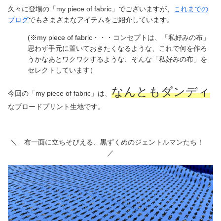
久々に登場の「my piece of fabric」でございますが、
これまでの
ブログ
でもさまざまなアイテムをご紹介しています。
(※my piece of fabric・・・コンセプトは、「私好みの布」
思わず手元に置いておきたくなるような、これで何を作ろ
うかなあとワクワクするような、そんな「私好みの布」を
セレクトしています）
なんともダンディ
今回の「my piece of fabric」は、
なブロードプリント生地です。
＼ 布一面に立ちそびえる、黒ずくめのジェントルマンたち！
／