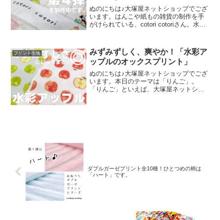
ぬのにちは♪大塚屋ネットショップでござ
います。はんこや紙もの雑貨の制作を手
がけられている、cotori cotoriさん。水彩
絵の具や色鉛筆などを用いて制作された
絵を元に、さまざまな可愛いグッズを展
開されています。cotori cotori
みずみずしく、爽やか！「水彩ア
プリント生地
ップルのオックスプリント」
ぬのにちは♪大塚屋ネットショップでござ
います。本日のテーマは「りんご」。
「りんご」といえば、大塚屋ネットショ
ップにはさまざまなりんごモチーフの生
地がございます。そして、今回新たに追
加された「りんご」が、「水彩アップル
のオックスプリント」です
ダブルガーゼプリント全10種！ひとつめの柄は
「ハート」です。