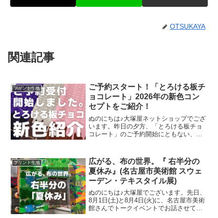
OTSUKAYA
関連記事
ご予約スタート！「とろける板チ
プリント生地
ョコレート」2026年の新色コン
セプトをご紹介！
ぬのにちは♪大塚屋ネットショップでござ
います。昨日の夕方、「とろける板チョ
コレート」のご予約開始にともない、イ
ンスタライブで新色発表会を行いまし
た。その様子は、以下よりご覧いただけ
ます。およそ30分程度です。この投稿を
広がる、布の世界。『 右半分の
プリント生地
Instagramで見
夏休み』(名古屋市美術館 スウェ
ーデン・テキスタイル展)
ぬのにちは♪大塚屋でございます。先日、
8月1日(土)と8月4日(火)に、名古屋市美術
館さんでトークイベントでお話させてい
ただきました。ご参加くださったお客さ