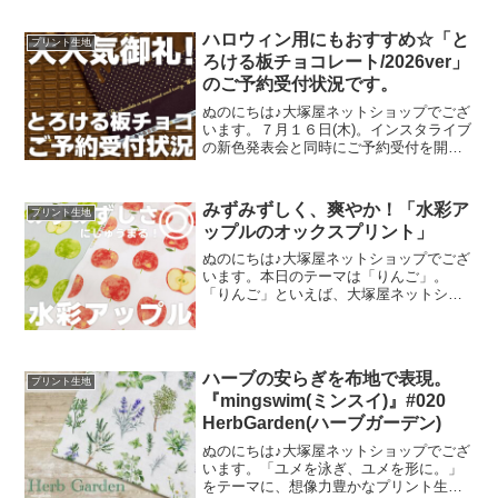
まは延べ246名で、暑い中、たくさんのお
客さまにご来場いただきましたことを御
ハロウィン用にもおすすめ☆「と
プリント生地
礼申し上
ろける板チョコレート/2026ver」
のご予約受付状況です。
ぬのにちは♪大塚屋ネットショップでござ
います。７月１６日(木)。インスタライブ
の新色発表会と同時にご予約受付を開始
いたしました、オックスプリント生地
「とろける板チョコレート」2026バージ
ョン。「復刻カラー３色」と「新色３
みずみずしく、爽やか！「水彩ア
プリント生地
色」の全６色にて展
ップルのオックスプリント」
ぬのにちは♪大塚屋ネットショップでござ
います。本日のテーマは「りんご」。
「りんご」といえば、大塚屋ネットショ
ップにはさまざまなりんごモチーフの生
地がございます。そして、今回新たに追
加された「りんご」が、「水彩アップル
のオックスプリント」です
ハーブの安らぎを布地で表現。
プリント生地
『mingswim(ミンスイ)』#020
HerbGarden(ハーブガーデン)
ぬのにちは♪大塚屋ネットショップでござ
います。「ユメを泳ぎ、ユメを形に。」
をテーマに、想像力豊かなプリント生地