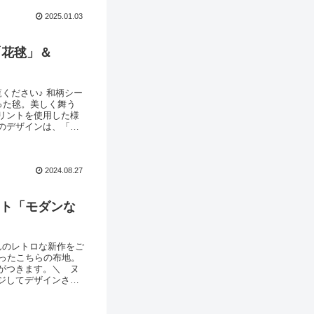
2025.01.03
「花毬」＆
ください♪ 和柄シー
った毬。美しく舞う
リントを使用した様
のデザインは、「雅
います。「花毬」と同
います。どちらの生
2024.08.27
ント「モダンな
んのレトロな新作をご
ったこちらの布地。
がつきます。＼ ヌ
ジしてデザインされ
ドレーヌ」ってわけ
ルジックなかでも個