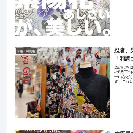
反単位で
忍者、
和柄・和調柄
「和調
ぬのにち
の8月下
士山など
ず、こうい
調コーナー
カーテン)(