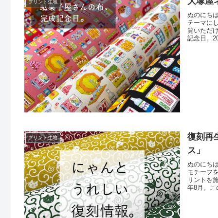
大塚屋
プリント生地
ぬのにち
テーマに
覧いただけ
記念日。2
きあがっ
いました
駄菓
復刻再
プリント生地
ス」
ぬのにち
モチーフ
リントを施
年8月。
「がま口
品づくり
す）