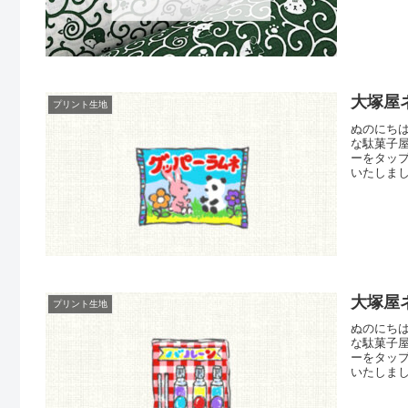
大塚屋
プリント生地
ぬのにち
な駄菓子
ーをタッ
いたしま
ッパーラ
「ラムネ
ば、小さ
大塚屋
プリント生地
ぬのにち
な駄菓子
ーをタッ
いたしま
本。駄菓
「お菓子