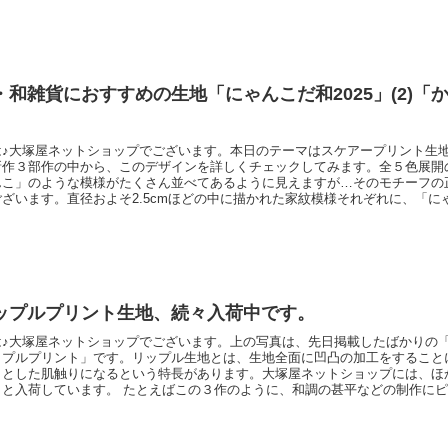
ゃーにゃー ／こんなふうに縦長に撮影してみたら、スマホの待ち受けとして
ュートです♡カラ
・和雑貨におすすめの生地「にゃんこだ和2025」(2)「
は♪大塚屋ネットショップでございます。本日のテーマはスケアープリント生
新作３部作の中から、このデザインを詳しくチェックしてみます。全５色展開
んこ」のような模様がたくさん並べてあるように見えますが…そのモチーフの
ざいます。直径およそ2.5cmほどの中に描かれた家紋模様それぞれに、「に
います。そして注目すべきはそのモチーフのバリエーションです。「いったい
思うほど、さまざまな柄がございます。 ひとつひとつに、デザイナーさんの
の中か
ップルプリント生地、続々入荷中です。
は♪大塚屋ネットショップでございます。上の写真は、先日掲載したばかりの
ップルプリント」です。リップル生地とは、生地全面に凹凸の加工をすること
りとした肌触りになるという特長があります。大塚屋ネットショップには、ほ
々と入荷しています。 たとえばこの３作のように、和調の甚平などの制作に
ンもございます。こちらは「コットンこばやし」さんのキャンバス生地などで
生地にアレンジしたものです。 「ヨット」「ビール」など、センスの光るモ
大塚屋ネッ