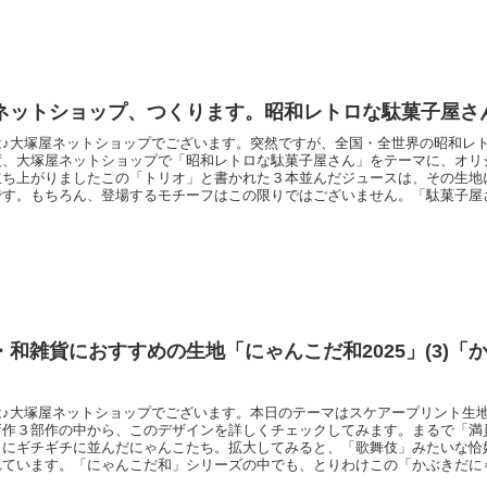
すと・・・「割れな
ネットショップ、つくります。昭和レトロな駄菓子屋さん
は♪大塚屋ネットショップでございます。突然ですが、全国・全世界の昭和レ
度、大塚屋ネットショップで「昭和レトロな駄菓子屋さん」をテーマに、オリ
立ち上がりましたこの「トリオ」と書かれた３本並んだジュースは、その生地
です。もちろん、登場するモチーフはこの限りではございません。「駄菓子屋
モチーフが、昭和レトロを愛する心をコチョコチョとくすぐります。大塚屋以
オリジナル限定生産です。素材はスケアー生地で、布小物づくりにも使いやす
定です。まだ企画段
・和雑貨におすすめの生地「にゃんこだ和2025」(3)「
は♪大塚屋ネットショップでございます。本日のテーマはスケアープリント生
新作３部作の中から、このデザインを詳しくチェックしてみます。まるで「満
うにギチギチに並んだにゃんこたち。拡大してみると、「歌舞伎」みたいな恰
れています。「にゃんこだ和」シリーズの中でも、とりわけこの「かぶきだに
うきんな表情をしているのが特長です。＼ 忍者も発見！ ／＼ ネズミさ