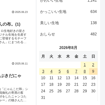
かわいい生地
1,141
かっこいい生地
634
2025.06.23
美しい生地
138
の布。(1)
トロ生地好きの皆さ
おしらせ
482
ジナル生地を生産す
に登場するモチーフ
さん」にまつわるさ
外では手に入らな
2026年8月
いモチーフサイズ感
月
火
水
木
金
土
日
2025.06.11
1
2
3
4
5
6
7
8
9
かぶきだにゃ
10
11
12
13
14
15
16
17
18
19
20
21
22
23
地「にゃんこだ和」シ
24
25
26
27
28
29
30
員御礼の寄席の客
好をしたニャンコた
31
ゃー」の猫さんたち
んも発見！？ ／＼