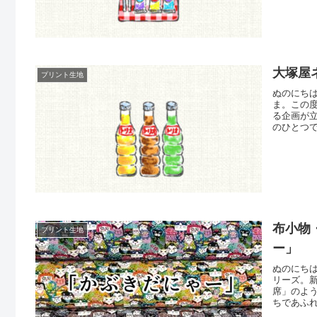
と膨らま
大塚屋
プリント生地
ぬのにち
ま。この
る企画が
のひとつ
まざまな
い、完全
となる予
布小物
プリント生地
ー」
ぬのにち
リーズ。
席」のよ
ちであふ
は、ひょ