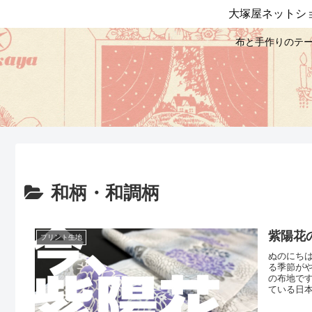
大塚屋ネットシ
布と手作りのテー
和柄・和調柄
紫陽花
プリント生地
ぬのにち
る季節が
の布地で
ている日
く技法が
ットショ