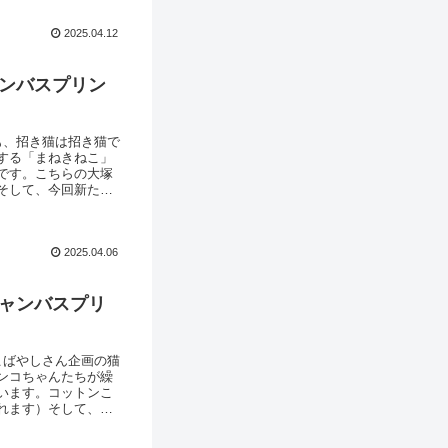
2025.04.12
ャンバスプリン
も、招き猫は招き猫で
する「まねきねこ」
です。こちらの大塚
そして、今回新たに
招き猫の中に、愉快
の猫も・・・ ／
2025.04.06
キャンバスプリ
こばやしさん企画の猫
ンコちゃんたちが繰
います。コットンこ
れます）そして、今
文字と猫」そこに描か
き」をしているネコ