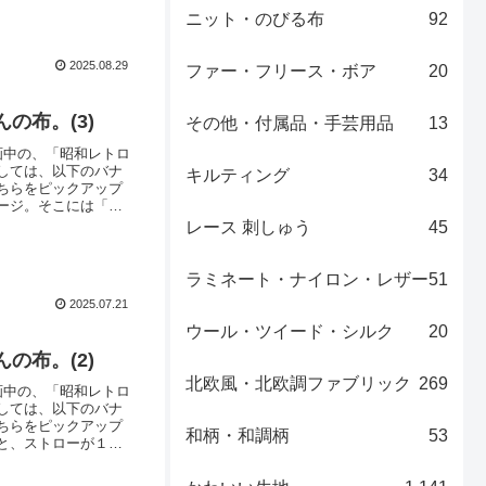
ニット・のびる布
92
2025.08.29
ファー・フリース・ボア
20
の布。(3)
その他・付属品・手芸用品
13
画中の、「昭和レトロ
しては、以下のバナ
キルティング
34
ちらをピックアップ
ージ。そこには「グ
もちろんお菓子の
レース 刺しゅう
45
―昭和時代といえ
ラミネート・ナイロン・レザー
51
2025.07.21
ウール・ツイード・シルク
20
の布。(2)
北欧風・北欧調ファブリック
269
画中の、「昭和レトロ
しては、以下のバナ
ちらをピックアップ
和柄・和調柄
53
と、ストローが１
このモチーフは、
っつけて、ぷくーっ