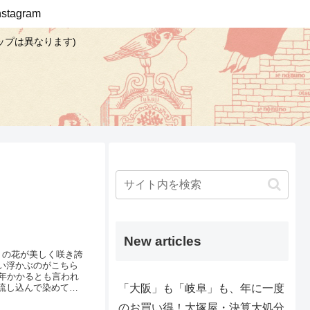
Instagram
ップは異なります)
New articles
）の花が美しく咲き誇
い浮かぶのがこちら
年かかるとも言われ
「大阪」も「岐阜」も、年に一度
流し込んで染めてい
イン1点を、大塚屋ネ
のお買い得！大塚屋・決算大処分
通常はこのように一