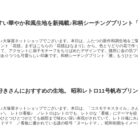
るようです。
すい華やか和風生地を新掲載♪和柄シーチングプリント
♪大塚屋ネットショップでございます。本日は、ふたつの新作和調生地をご覧
リント「花毬」まずはこちらの「花毬(はなまり)」から。色とりどりの花で作
して、アクセントに扇子モチーフをちりばめたデザインです。随所に金の箔プ
がありつつも可愛らしい印象です。和柄シーチングプリント「雅」もうひとつ
)」。「折り鶴」「桜」「梅の花」などを配置して、優雅なイメージを演出して
箔プリントを使用しつつ、モチーフをバイアス状に並べることで変化をつけて
縫いも
好きさんにおすすめの生地。 昭和レトロ11号帆布プリ
は♪大塚屋ネットショップでございます。本日は、「コスモテキスタイル」さ
い♪＼ レトロ看板♪ ／レトロはレトロでも、レトロな「看板」にテーマを絞
のひとつひとつがとても細部まで味わい深い表現がされていて、レトロ魂に火
・ドマ？ ／看板に書かれている謎の暗号「ヌーレドマ」。昭和初期をイメー
め、看板の文字は「右から左」に読みます。つまり、「ヌーレドマ」は、「マ
れば眺めるほど、レトロの世界にすいこまれていくようです。う～ん、ノスタ
気に入りの看