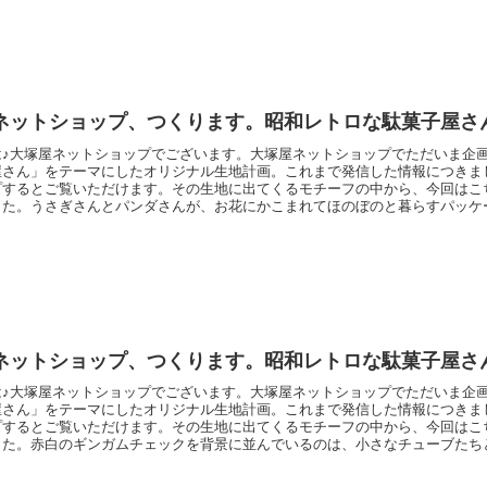
ネットショップ、つくります。昭和レトロな駄菓子屋さん
は♪大塚屋ネットショップでございます。大塚屋ネットショップでただいま企
屋さん」をテーマにしたオリジナル生地計画。これまで発信した情報につきま
プするとご覧いただけます。その生地に出てくるモチーフの中から、今回はこ
した。うさぎさんとパンダさんが、お花にかこまれてほのぼのと暮らすパッケ
ムネ」というタイトルが添えられています。こちらのタイトル。「ラムネ」は
」のことを指しますが、一方の「グッパー」とはいったい何なのでしょう。―
な「なぞなぞ本」を
ネットショップ、つくります。昭和レトロな駄菓子屋さん
は♪大塚屋ネットショップでございます。大塚屋ネットショップでただいま企
屋さん」をテーマにしたオリジナル生地計画。これまで発信した情報につきま
プするとご覧いただけます。その生地に出てくるモチーフの中から、今回はこ
した。赤白のギンガムチェックを背景に並んでいるのは、小さなチューブたち
子屋さんや、お祭りの屋台を思い起こさせるポップな色彩が魅力です。じつは
」ではなく「おもちゃ」です。チューブから出てくる材料をストローの先にく