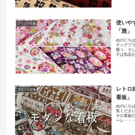
さんもい
使いや
プリント生地
「雅」
ぬのにちは
チングプ
蝶々。そ
子は気品
(みやび
様に金の
地も、手
レトロ
プリント生地
看板」
ぬのにち
覧くださ
その看板
ーレ・・
ているた
です眺め
人的にお