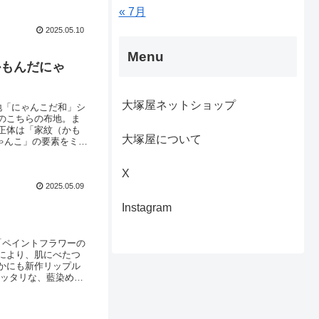
設定したくなっちゃ
« 7月
2025.05.10
Menu
かもんだにゃ
大塚屋ネットショップ
地「にゃんこだ和」シ
のこちらの布地。ま
正体は「家紋（かも
大塚屋について
ゃんこ」の要素をミッ
何種類あるんだろ
楽しいこだわりを感じ
X
2025.05.09
Instagram
「ペイントフラワーの
により、肌にべたつ
かにも新作リップル
ピッタリな、藍染め風
人気のデザインを、
チーフも。以下のリン