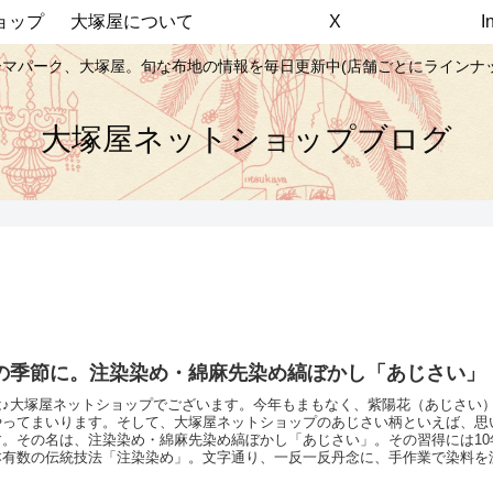
ョップ
大塚屋について
X
マパーク、大塚屋。旬な布地の情報を毎日更新中(店舗ごとにラインナ
大塚屋ネットショップブログ
の季節に。注染染め・綿麻先染め縞ぼかし「あじさい」
は♪大塚屋ネットショップでございます。今年もまもなく、紫陽花（あじさい
やってまいります。そして、大塚屋ネットショップのあじさい柄といえば、思
す。その名は、注染染め・綿麻先染め縞ぼかし「あじさい」。その習得には10
本有数の伝統技法「注染染め」。文字通り、一反一反丹念に、手作業で染料を
用いられています。そしてその中でも特に高級とされる綿麻生地の緻密なデザ
ップに掲載しました。（通販限定です）「ゆかた向けの生地」という特性上、