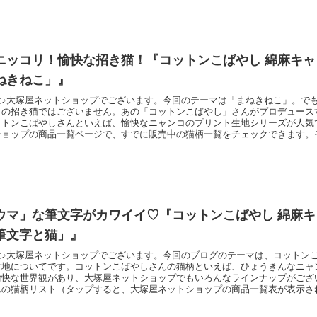
ニッコリ！愉快な招き猫！『コットンこばやし 綿麻キ
ねきねこ」』
は♪大塚屋ネットショップでございます。今回のテーマは「まねきねこ」。で
うの招き猫ではございません。あの「コットンこばやし」さんがプロデュース
ットンこばやしさんといえば、愉快なニャンコのプリント生地シリーズが人気
ショップの商品一覧ページで、すでに販売中の猫柄一覧をチェックできます。
に加わったのが、この綿麻キャンバスプリント「まねきねこ」です。「通常の
が隠れています」というような内容を書こうとしたのですけれど・・・＼ あ
猫も・・・ ／＼
ウマ」な筆文字がカワイイ♡『コットンこばやし 綿麻
筆文字と猫」』
は♪大塚屋ネットショップでございます。今回のブログのテーマは、コットン
生地についてです。コットンこばやしさんの猫柄といえば、ひょうきんなニャ
愉快な世界観があり、大塚屋ネットショップでもいろんなラインナップがござ
んの猫柄リスト（タップすると、大塚屋ネットショップの商品一覧表が表示さ
加わった仲間がこちらです！コットンこばやし 綿麻キャンバスプリント「筆
のは、おなじみのネコさんの柄と、ヘタウマな筆文字の数々！「ねじりはちま