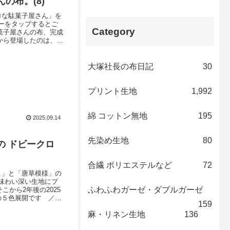
の布。(8)
ロな駄菓子屋さん」を
ーをタップするとご
Category
駄菓子屋さんの布、完成
中から登場したのは、で
記事でお知らせをして
ないほどたくさんの
大塚社長の布日記
30
プリント生地
1,992
綿 コットン無地
195
2025.09.14
先染め生地
80
の ドビークロ
合繊 ポリエステルなど
72
こ」と「唐草模様」の
味わい深い生地にプ
ふわふわガーゼ・ダブルガーゼ
から2年後の2025
の５色展開です ／
159
の機会に、楽しい作
麻・リネン生地
136
ない場合は完売で