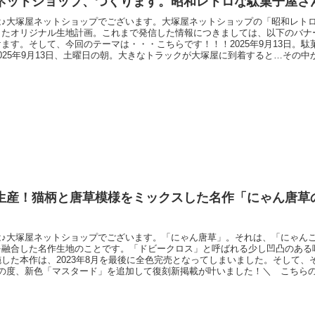
ネットショップ、つくります。昭和レトロな駄菓子屋さん
は♪大塚屋ネットショップでございます。大塚屋ネットショップの「昭和レト
したオリジナル生地計画。これまで発信した情報につきましては、以下のバナ
ます。そして、今回のテーマは・・・こちらです！！！2025年9月13日。
025年9月13日、土曜日の朝。大きなトラックが大塚屋に到着すると…その
たばかりの反物でした。その反物というのが、これまでに累計7回ものブログ
「駄菓子屋さんの布」です。カラフルポップな色合いの６色の中に、数えきれ
生産！猫柄と唐草模様をミックスした名作「にゃん唐草
は♪大塚屋ネットショップでございます。「にゃん唐草」。それは、「にゃん
を融合した名作生地のことです。「ドビークロス」と呼ばれる少し凹凸のある
した本作は、2023年8月を最後に全色完売となってしまいました。そして、そこ
この度、新色「マスタード」を追加して復刻新掲載が叶いました！＼ こちら
」「浴衣」など和雑貨や和装におすすめのにゃん唐草のドビークロス。ぜひこ
にご活用くださいませ♡復刻！にゃん唐草のドビークロス（リンク先に商品が