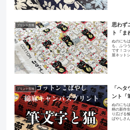
思わず
プリント生地
ト「ま
ぬのにち
も、ふつ
です！コ
屋ネット
その仲間
な招き猫
＼ この
「ヘタ
プリント生地
ント「
ぬのにち
柄の新作
り広げる
ばやしさ
回新しく
れている