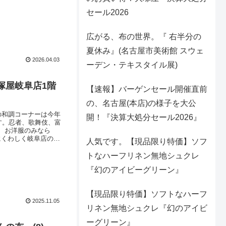
セール2026
広がる、布の世界。『 右半分の
夏休み』(名古屋市美術館 スウェ
2026.04.03
ーデン・テキスタイル展)
塚屋岐阜店1階
【速報】バーゲンセール開催直前
の、名古屋(本店)の様子を大公
の和調コーナーは今年
開！『決算大処分セール2026』
す。忍者、歌舞伎、富
、お洋服のみなら
らにくわしく岐阜店の和
人気です。【現品限り特価】ソフ
塚屋(生地屋/手芸店/
トなハーフリネン無地シュクレ
『幻のアイビーグリーン』
【現品限り特価】ソフトなハーフ
2025.11.05
リネン無地シュクレ『幻のアイビ
ーグリーン』