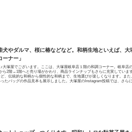
販売される
柴犬やダルマ、桜に椿などなど。和柄生地といえば、大
コーナー」
は♪大塚屋でございます。ここは、大塚屋岐阜店１階の和調コーナー。岐阜店
旬から2階→1階へと売り場がかわり、商品ラインナップもさらに充実していま
など、伝統的な和柄から個性的な和柄まで、生地選びが楽しくなります。また
ったバッグの作品見本も展示しました。大塚屋のInstagram投稿では、さ
を掲載していますので、ぜひご覧くださいませこの投稿をInstagramで見る大
@otsukayanetshop)がシェアした投稿■店舗写真をタップすると、店舗