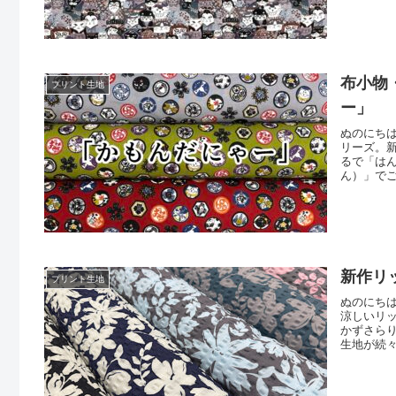
にゃーに
うほどキ
布小物
プリント生地
ー」
ぬのにち
リーズ。
るで「は
ん）」でご
クスして
う？」と
ます。 こ
新作リ
プリント生地
ぬのにち
涼しいリ
かずさら
生地が続
のデザイ
リップル
クより、