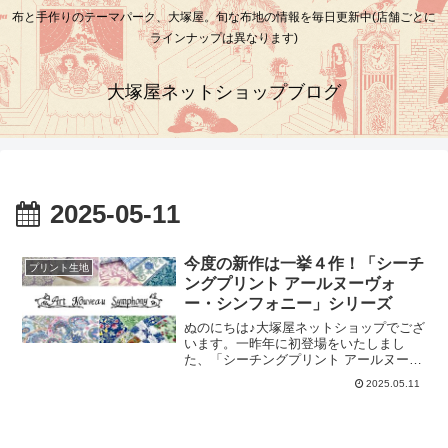
布と手作りのテーマパーク、大塚屋。旬な布地の情報を毎日更新中(店舗ごとに
ラインナップは異なります)
大塚屋ネットショップブログ
2025-05-11
今度の新作は一挙４作！「シーチ
プリント生地
ングプリント アールヌーヴォ
ー・シンフォニー」シリーズ
ぬのにちは♪大塚屋ネットショップでござ
います。一昨年に初登場をいたしまし
た、「シーチングプリント アールヌーヴ
ォー・シンフォニー」シリーズ。中でも
2025.05.11
とりわけ人気のこのデザインが、この度
大塚屋ネットショップに再入荷いたしま
したシーチングプリント アールヌーヴォ
ー・シンフォニー「Patchwork」（↑商品