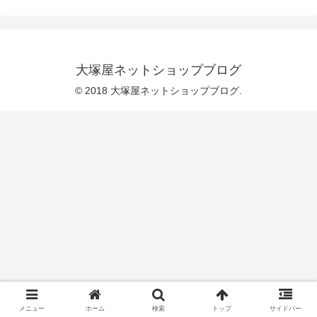
ページはこちらです。数量が限られてい
ますので、なくなり次第終了となりま
す。リンク先にページがない場合は完売
です）そして、さらに追加情報といたし
まして、新柄４デザインの企画生産をた
だいま進行中です。これより、企画デザ
大塚屋ネットショップブログ
イナーさんからの情報を添えながらデザ
インをご覧くださいませ。（本生産前の
© 2018 大塚屋ネットショップブログ.
小さな生地サ
メニュー
ホーム
検索
トップ
サイドバー