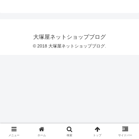
ている生地は、「リボンと小花のブロー
ドプリント」です。2019年に発売し、6
年経った今でもなお人気の続いているロ
ングセラー商品です。この「リボンと小
花のブロードプリント」に、この度１色
「大塚屋限定カラー」を追加いたしまし
た。その色の名は、「ファンシードリー
大塚屋ネットショップブログ
ム」。従来のカラーを、よりファンシー
な色の組み合わせを用いて生産しまし
© 2018 大塚屋ネットショップブログ.
た。そして今回のちょっと楽
メニュー
ホーム
検索
トップ
サイドバー