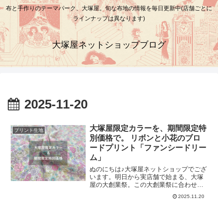
布と手作りのテーマパーク、大塚屋。旬な布地の情報を毎日更新中(店舗ごとに
ラインナップは異なります)
大塚屋ネットショップブログ
2025-11-20
大塚屋限定カラーを、期間限定特
プリント生地
別価格で。 リボンと小花のブロ
ードプリント「ファンシードリー
ム」
ぬのにちは♪大塚屋ネットショップでござ
います。明日から実店舗で始まる、大塚
屋の大創業祭。この大創業祭に合わせ
て、ちょっと楽しいプチ企画を練ってい
2025.11.20
ました。その企画についてお話する前
に、まずはこちらの画像をご覧くださ
い。こちらのキッズワンピースを仕立て