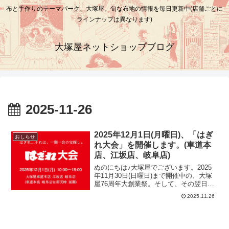
布と手作りのテーマパーク、大塚屋。旬な布地の情報を毎日更新中(店舗ごとに
ラインナップは異なります)
大塚屋ネットショップブログ
2025-11-26
2025年12月1日(月曜日)、「はぎ
おしらせ
れ大会」を開催します。(車道本
店、江坂店、岐阜店)
ぬのにちは♪大塚屋でございます。2025
年11月30日(日曜日)まで開催中の、大塚
屋76周年大創業祭。そして、その翌日の
12月1日は、半年に一度の「はぎれ大会」
2025.11.26
の開催を予定しています。「はぎれ大
会」とは、普段販売している反物の一番
最後の残り分やカットクロスなどを「は
ぎれ」として、とびきりのお買い得価格