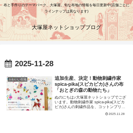
布と手作りのテーマパーク、大塚屋。旬な布地の情報を毎日更新中(店舗ごとに
ラインナップは異なります)
大塚屋ネットショップブログ
2025-11-28
追加生産、決定！動物刺繍作家
かわいい生地
spica-pika(スピカピカ)さんの布
「おとぎの森の動物たち」
ぬのにちは♪大塚屋ネットショップでござ
います。動物刺繍作家 spica-pika(スピカ
ピカ)さんの刺繍作品を、コットンプリン
ト生地で表現した「おとぎの森の動物た
2025.11.28
ち」。この投稿をInstagramで見るスピカ
ピカ 動物刺繍作家(@spica_pika)がシェ
アした投稿spica-pikaさんがInstagramで
お知らせをしてくださいましたところ、