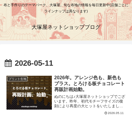
布と手作りのテーマパーク、大塚屋。旬な布地の情報を毎日更新中(店舗ごとに
ラインナップは異なります)
大塚屋ネットショップブログ
2026-05-11
2026年。アレンジ色も、新色も
プリント生地
プラス。とろける板チョコレート
再販計画始動。
ぬのにちは♪大塚屋ネットショップでござ
います。昨年、初代モチーフサイズの復
刻により再度の大ヒットをいたしました
「とろける板チョコレート」。こちらの
2026.05.11
画像は、その発売時に撮影したものです
が、2026年5月現在、全色完売していま
す。そして、この度、「2026年版・とろ
ける板チョコレート再販計画」が本格始