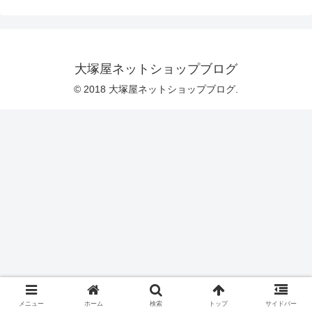
動いたしました。カラーラインナップ
は、以下のような内容を予定していま
す。■2025年の継続再販カラー → ３色
■2025年のアレンジカラー → １色■完全
新色カラー → ２色（変更となる場合もご
ざいます）スタッフ同士でアイディアを
大塚屋ネットショップブログ
出し合い、2026年版もとろける板チョコ
レートの魅力はそのままに、ますま
© 2018 大塚屋ネットショップブログ.
メニュー
ホーム
検索
トップ
サイドバー