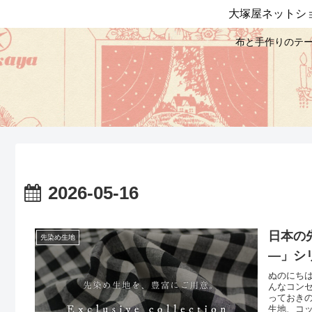
大塚屋ネットシ
布と手作りのテー
2026-05-16
日本の先
先染め生地
―」シ
ぬのにち
んなコンセプ
っておきの布
生地、コ