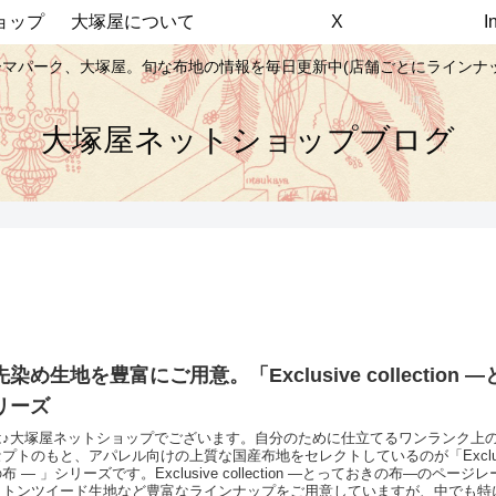
ョップ
大塚屋について
X
マパーク、大塚屋。旬な布地の情報を毎日更新中(店舗ごとにラインナ
大塚屋ネットショップブログ
染め生地を豊富にご用意。「Exclusive collection
リーズ
は♪大塚屋ネットショップでございます。自分のために仕立てるワンランク上
トのもと、アパレル向けの上質な国産布地をセレクトしているのが「Exclusive Co
 ― 」シリーズです。Exclusive collection ―とっておきの布―のペー
ットンツイード生地など豊富なラインナップをご用意していますが、中でも特