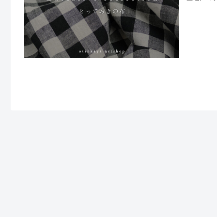
「先染め
て織りあげる