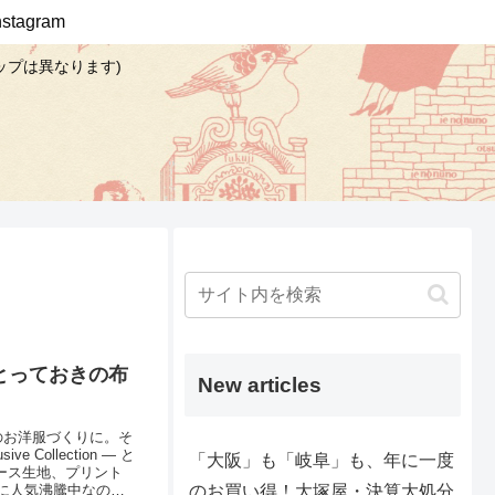
Instagram
ップは異なります)
 ―とっておきの布
New articles
のお洋服づくりに。そ
llection ― と
「大阪」も「岐阜」も、年に一度
ジレース生地、プリント
のお買い得！大塚屋・決算大処分
に人気沸騰中なのが