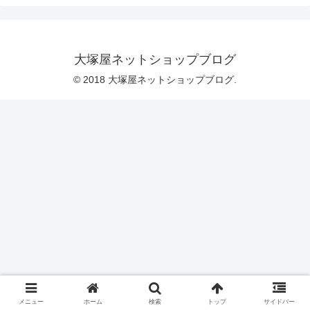
地の世界に迷いこんだデザインです。そ
の世界で繰り広げられる、ユニークなア
トラクションの数々。パレードの音楽が
きこえてきそうです。 合羽猫（かっぱね
こ） ― コットンキャンバスふたつめは、
雨の日でも楽しく過ごせそうな、カッパ
大塚屋ネットショップブログ
を着たネコさんのデザインです。背景は
© 2018 大塚屋ネットショップブログ.
無地バージョ
メニュー
ホーム
検索
トップ
サイドバー