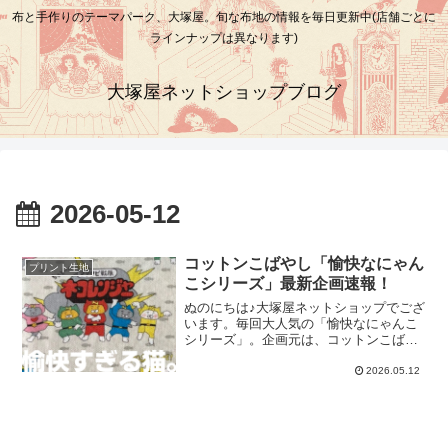
布と手作りのテーマパーク、大塚屋。旬な布地の情報を毎日更新中(店舗ごとに
ラインナップは異なります)
大塚屋ネットショップブログ
2026-05-12
コットンこばやし「愉快なにゃん
プリント生地
こシリーズ」最新企画速報！
ぬのにちは♪大塚屋ネットショップでござ
います。毎回大人気の「愉快なにゃんこ
シリーズ」。企画元は、コットンこばや
しさんです。さて今回も、その人気シリ
ーズの最新情報を入手いたしました。今
2026.05.12
回、水面下で企画中なのは全３柄。入手
した画像がやや粗めで恐縮ですが、さっ
そくご覧ください。ねこランド ― 綿麻キ
ャンバスひとつめは、猫さんたちが遊園