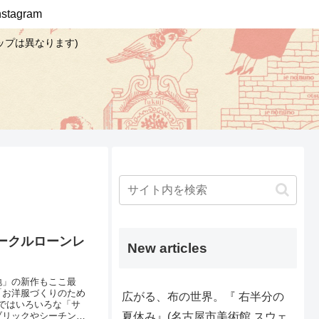
Instagram
ップは異なります)
ークルローンレ
New articles
地」の新作もここ最
「お洋服づくりのため
広がる、布の世界。『 右半分の
ではいろいろな「サ
夏休み』(名古屋市美術館 スウェ
ンブリックやシーチング