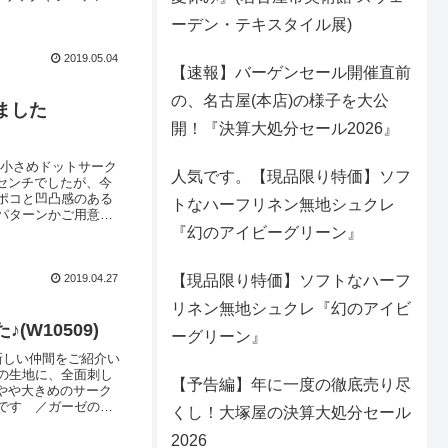
 のような、ニュアン
ーデン・テキスタイル展)
わっと広げて撮影し
2019.05.04
【速報】バーゲンセール開催直前
の、名古屋(本店)の様子を大公
ました
開！『決算大処分セール2026』
、小さめドットサーク
人気です。【現品限り特価】ソフ
センチでしたが、今
ポコと凹凸感のある
トなハーフリネン無地シュクレ
パターンかご用意が
点が挙げられます。
『幻のアイビーグリーン』
えばお洋服などにご
2019.04.27
【現品限り特価】ソフトなハーフ
リネン無地シュクレ『幻のアイビ
W10509)
ーグリーン』
新しい仲間をご紹介い
の生地に、全面刺し
【予告編】年に一度の徹底売り尽
やや大きめのサーク
です ／ガーゼの生
くし！大塚屋の決算大処分セール
そのため、片サイドに
ビー服、子ども服、
2026