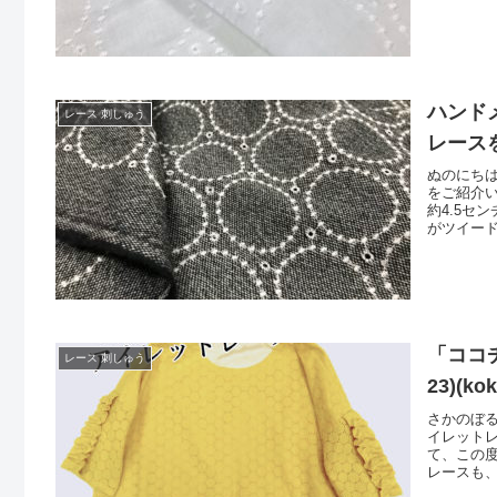
大人服ま
ハンド
レース 刺しゅう
レース
ぬのにち
をご紹介
約4.5セ
がツイード
チほどの
ーはこち
イード生
「ココ
レース 刺しゅう
23)(kok
さかのぼる
イレット
て、この
レースも
地よくおし