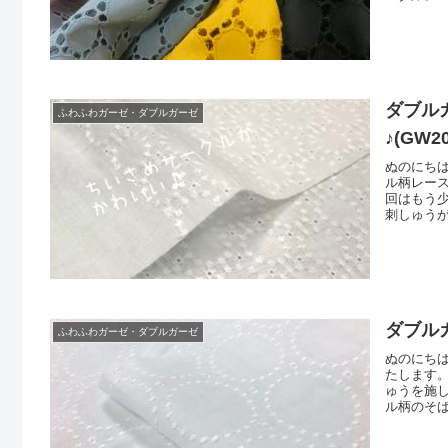
より少し薄
スカラー
まし
ダブル
ふわふわガーゼ・ダブルガーゼ
♪(GW20
ぬのにちは
ル柄レース
回はもう
刺しゅう
ございま
「刺しゅ
使用をい
ダブル
ふわふわガーゼ・ダブルガーゼ
ぬのにち
たします
ゅうを施し
ル柄のそ
地幅はおよ
約18セ