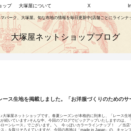
ョップ
大塚屋について
X
マパーク、大塚屋。旬な布地の情報を毎日更新中(店舗ごとにラインナ
大塚屋ネットショップブログ
レース生地を掲載しました。「お洋服づくりのためのサ
は♪大塚屋ネットショップです。春夏シーズンが本格的に到来し、「レース生
載が続いています♪そんな中、今回のブログでピックアップいたしますのは、
ルローンレース」でございます。＼ 今っぽいカラーラインナップ！ ／当店
ス」を取りそろえていますが、今回の布地は「made in Japan」の、キャ