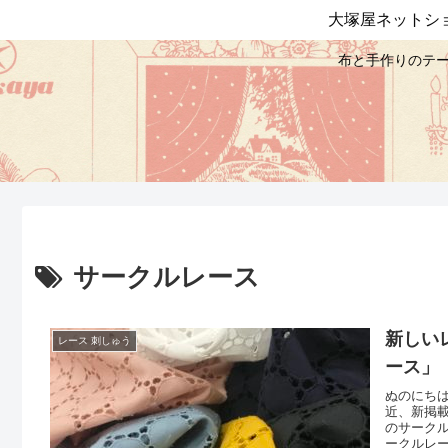
大塚屋ネットシ
布と手作りのテー
サークルレース
新しい
レース 刺しゅう
ース」
ぬのにち
近、新掲
のサーク
ークルレー