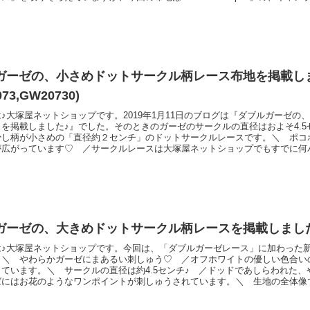
手の「60番手ローン素材」です。お洋服づくりのためのソフトブロード無地
があるのも特徴のひとつです。円の直径は、およそ２２ミリ程度です。＼ ふ
ガーゼの、小さめドットサークル柄レース布地を掲載し
73,GW20730)
♪大塚屋ネットショップです。2019年1月11日のブログは『ダブルガーゼの
を掲載しました♪』でした。そのときのガーゼのサークルの直径はおよそ4.5
少し柄が小さめの「直径約２センチ」のドットサークルレースです。＼ ポコ
が広がっています♡ ／サークルレースは大塚屋ネットショップでもすでに何
すが、今回のダブルガーゼ刺しゅうの特徴は「刺しゅうの穴が小さめ」という
うの穴が大きめ」のレースももちろん可愛いのですが、穴が大きめの場合は例
ただ
ガーゼの、大きめドットサークル柄レースを掲載しました♪(
は♪大塚屋ネットショップです。今回は、「ダブルガーゼレース」に加わった
。＼ やわらかガーゼにまあるい刺しゅう♡ ／オフホワイトの優しい色合い
ています。＼ サークルの直径は約4.5センチ♪ ／ドッドであしらわれた、
ばにはお花のようなワンポイントが刺しゅうされています。＼ 生地の全体像
そ110センチですが、織機の関係上、刺しゅう部分はおよそ92センチです。
ンチの無地部分がございます。用途といたしましては、ハンカチや小物から、ベ