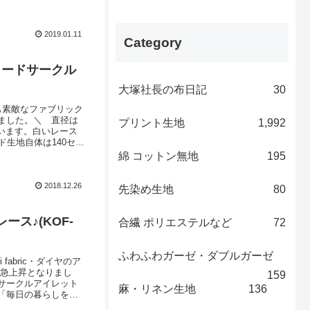
2019.01.11
Category
イードサークル
大塚社長の布日記
30
も素敵なファブリック
ました。＼ 直径は
プリント生地
1,992
います。白いレース
生地自体は140セン
だけます。＼ カラ
綿 コットン無地
195
の３色です。中肉のツ
2018.12.26
先染め生地
80
ス♪(KOF-
合繊 ポリエステルなど
72
ふわふわガーゼ・ダブルガーゼ
abric・ダイヤのア
気急上昇となりまし
159
サークルアイレット
麻・リネン生地
136
「毎日の暮らしを心
センチ～2.5センチ